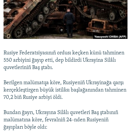
Русский
Українською
QOŞULIÑIZ!
Rusiye Federatsiyasınıñ ordusı keçken künü tahminen
550 arbiyini ğayıp etti, dep bildirdi Ukrayina Silâlı
RFE/RS bütün saytları
quvetleriniñ Baş ştabı.
Berilgen malümatqa köre, Rusiyeniñ Ukrayinağa qarşı
kerçekleştirgen büyük istilâsı başlağanından tahminen
70,2 biñ Rusiye arbiyi öldi.
Bundan ğayrı, Ukrayına Silâlı quvetleri Baş ştabınıñ
malümatına köre, fevralniñ 24-nden Rusiyeniñ
ğayıpları böyle oldı: