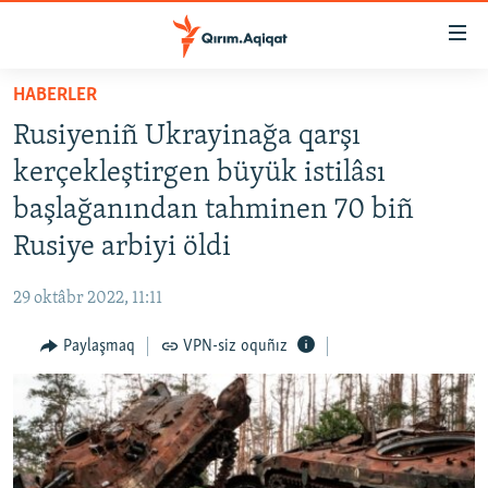
Link
açıqlığı
Esas
HABERLER
mündericege
HABERLER
Rusiyeniñ Ukrayinağa qarşı
qaytmaq
SİYASET
Baş
kerçekleştirgen büyük istilâsı
İQTİSADİYAT
navigatsiyağa
başlağanından tahminen 70 biñ
qaytmaq
CEMİYET
Rusiye arbiyi öldi
Qıdıruvğa
MEDENİYET
qaytmaq
29 oktâbr 2022, 11:11
İNSAN AQLARI
Paylaşmaq
VPN-siz oquñız
VİDEO
SÜRET
BLOGLAR
FİKİR