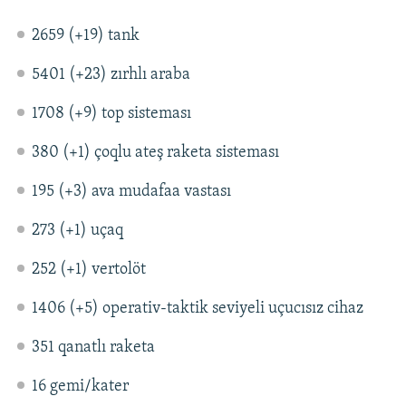
2659 (+19) tank
5401 (+23) zırhlı araba
1708 (+9) top sisteması
380 (+1) çoqlu ateş raketa sisteması
195 (+3) ava mudafaa vastası
273 (+1) uçaq
252 (+1) vertolöt
1406 (+5) operativ-taktik seviyeli uçucısız cihaz
351 qanatlı raketa
16 gemi/kater