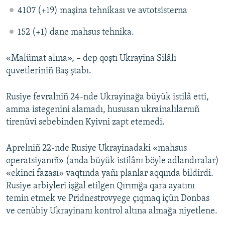
4107 (+19) maşina tehnikası ve avtotsisterna
152 (+1) dane mahsus tehnika.
«Malümat alına», – dep qoştı Ukrayina Silâlı
quvetleriniñ Baş ştabı.
Rusiye fevralniñ 24-nde Ukrayinağa büyük istilâ etti,
amma istegenini alamadı, hususan ukrainalılarnıñ
tirenüvi sebebinden Kyivni zapt etemedi.
Aprelniñ 22-nde Rusiye Ukrayinadaki «mahsus
operatsiyanıñ» (anda büyük istilânı böyle adlandıralar)
«ekinci fazası» vaqtında yañı planlar aqqında bildirdi.
Rusiye arbiyleri işğal etilgen Qırımğa qara ayatını
temin etmek ve Pridnestrovyege çıqmaq içün Donbas
ve cenübiy Ukrayinanı kontrol altına almağa niyetlene.