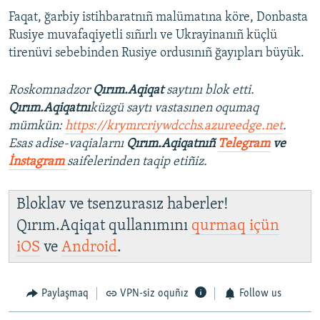
Faqat, ğarbiy istihbaratnıñ malümatına köre, Donbasta
Rusiye muvafaqiyetli sıñırlı ve Ukrayinanıñ küçlü
tirenüvi sebebinden Rusiye ordusınıñ ğayıpları büyük.
Roskomnadzor
Qırım.Aqiqat
saytını blok etti.
Qırım.Aqiqatnı
küzgü saytı vastasınen oqumaq
mümkün:
https://krymrcriywdcchs.azureedge.net
.
Esas adise-vaqialarnı
Qırım.Aqiqatnıñ
Telegram
ve
İnstagram
saifelerinden taqip etiñiz.
Bloklav ve tsenzurasız haberler!
Qırım.Aqiqat qullanımını
qurmaq içün
iOS
ve
Android
.
Paylaşmaq
VPN-siz oquñız
Follow us