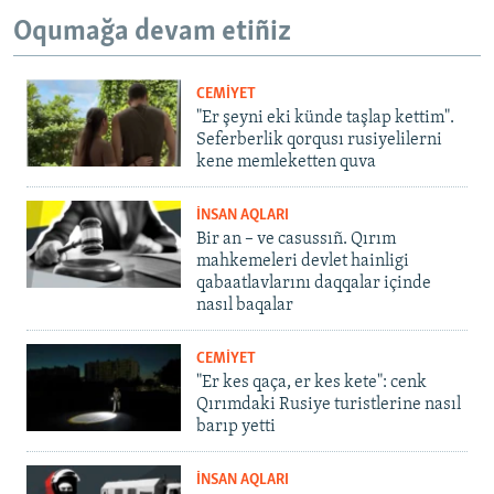
Oqumağa devam etiñiz
CEMİYET
"Er şeyni eki künde taşlap kettim".
Seferberlik qorqusı rusiyelilerni
kene memleketten quva
İNSAN AQLARI
Bir an – ve casussıñ. Qırım
mahkemeleri devlet hainligi
qabaatlavlarını daqqalar içinde
nasıl baqalar
CEMİYET
"Er kes qaça, er kes kete": cenk
Qırımdaki Rusiye turistlerine nasıl
barıp yetti
İNSAN AQLARI