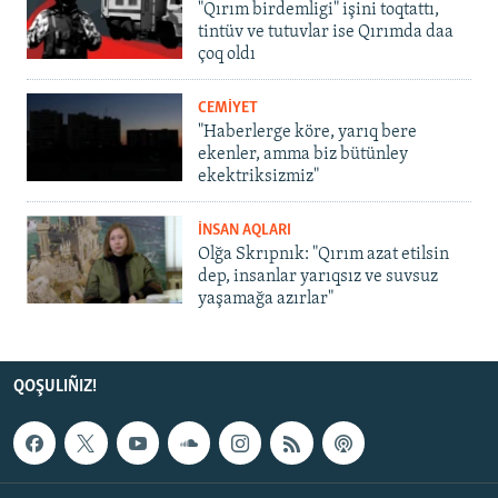
"Qırım birdemligi" işini toqtattı,
tintüv ve tutuvlar ise Qırımda daa
çoq oldı
CEMİYET
"Haberlerge köre, yarıq bere
ekenler, amma biz bütünley
ekektriksizmiz"
İNSAN AQLARI
Olğa Skrıpnık: "Qırım azat etilsin
dep, insanlar yarıqsız ve suvsuz
yaşamağa azırlar"
QOŞULIÑIZ!