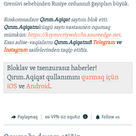
tirenüvi sebebinden Rusiye ordusınıñ ğayıpları büyük.
Roskomnadzor
Qırım.Aqiqat
saytını blok etti.
Qırım.Aqiqatnı
küzgü saytı vastasınen oqumaq
mümkün:
https://krymrcriywdcchs.azureedge.net
.
Esas adise-vaqialarnı
Qırım.Aqiqatnıñ
Telegram
ve
İnstagram
saifelerinden taqip etiñiz.
Bloklav ve tsenzurasız haberler!
Qırım.Aqiqat qullanımını
qurmaq içün
iOS
ve
Android
.
Paylaşmaq
VPN-siz oquñız
Follow us