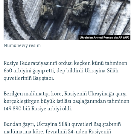
Русский
Українською
QOŞULIÑIZ!
Nümüneviy resim
Rusiye Federatsiyasınıñ ordusı keçken künü tahminen
RFE/RS bütün saytları
650 arbiyini ğayıp etti, dep bildirdi Ukrayina Silâlı
quvetleriniñ Baş ştabı.
Berilgen malümatqa köre, Rusiyeniñ Ukrayinağa qarşı
kerçekleştirgen büyük istilâsı başlağanından tahminen
149 890 biñ Rusiye arbiyi öldi.
Bundan ğayrı, Ukrayina Silâlı quvetleri Baş ştabınıñ
malümatına köre, fevralniñ 24-nden Rusiyeniñ