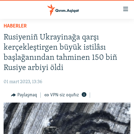
Link
açıqlığı
Esas
HABERLER
mündericege
HABERLER
Rusiyeniñ Ukrayinağa qarşı
qaytmaq
SİYASET
Baş
kerçekleştirgen büyük istilâsı
İQTİSADİYAT
navigatsiyağa
başlağanından tahminen 150 biñ
qaytmaq
CEMİYET
Rusiye arbiyi öldi
Qıdıruvğa
MEDENİYET
qaytmaq
01 mart 2023, 13:36
İNSAN AQLARI
Paylaşmaq
VPN-siz oquñız
VİDEO
SÜRET
BLOGLAR
FİKİR