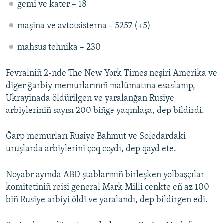
gemi ve kater – 18
maşina ve avtotsisterna – 5257 (+5)
mahsus tehnika – 230
Fevralniñ 2-nde The New York Times neşiri Amerika ve
diger ğarbiy memurlarınıñ malümatına esaslanıp,
Ukrayinada öldürilgen ve yaralanğan Rusiye
arbiyleriniñ sayısı 200 biñge yaqınlaşa, dep bildirdi.
Ğarp memurları Rusiye Bahmut ve Soledardaki
uruşlarda arbiylerini çoq coydı, dep qayd ete.
Noyabr ayında ABD ştablarınıñ birleşken yolbaşçılar
komitetiniñ reisi general Mark Milli cenkte eñ az 100
biñ Rusiye arbiyi öldi ve yaralandı, dep bildirgen edi.