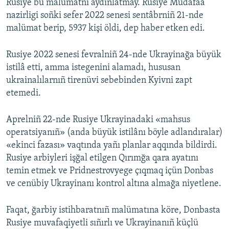
Rusiye bu malümatnı aydınlatmay. Rusiye Mudafaa
nazirligi soñki sefer 2022 senesi sentâbrniñ 21-nde
malümat berip, 5937 kişi öldi, dep haber etken edi.
Rusiye 2022 senesi fevralniñ 24-nde Ukrayinağa büyük
istilâ etti, amma istegenini alamadı, hususan
ukrainalılarnıñ tirenüvi sebebinden Kyivni zapt
etemedi.
Aprelniñ 22-nde Rusiye Ukrayinadaki «mahsus
operatsiyanıñ» (anda büyük istilânı böyle adlandıralar)
«ekinci fazası» vaqtında yañı planlar aqqında bildirdi.
Rusiye arbiyleri işğal etilgen Qırımğa qara ayatını
temin etmek ve Pridnestrovyege çıqmaq içün Donbas
ve cenübiy Ukrayinanı kontrol altına almağa niyetlene.
Faqat, ğarbiy istihbaratnıñ malümatına köre, Donbasta
Rusiye muvafaqiyetli sıñırlı ve Ukrayinanıñ küçlü