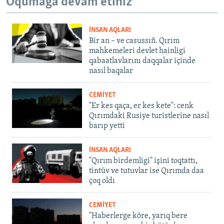
Oqumağa devam etiñiz
İNSAN AQLARI
Bir an – ve casussıñ. Qırım
mahkemeleri devlet hainligi
qabaatlavlarını daqqalar içinde
nasıl baqalar
CEMİYET
"Er kes qaça, er kes kete": cenk
Qırımdaki Rusiye turistlerine nasıl
barıp yetti
İNSAN AQLARI
"Qırım birdemligi" işini toqtattı,
tintüv ve tutuvlar ise Qırımda daa
çoq oldı
CEMİYET
"Haberlerge köre, yarıq bere