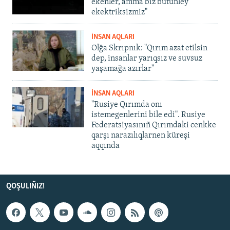
ekenler, amma biz bütünley
ekektriksizmiz"
İNSAN AQLARI
Olğa Skrıpnık: "Qırım azat etilsin
dep, insanlar yarıqsız ve suvsuz
yaşamağa azırlar"
İNSAN AQLARI
"Rusiye Qırımda onı
istemegenlerini bile edi". Rusiye
Federatsiyasınıñ Qırımdaki cenkke
qarşı narazılıqlarnen küreşi
aqqında
QOŞULIÑIZ!