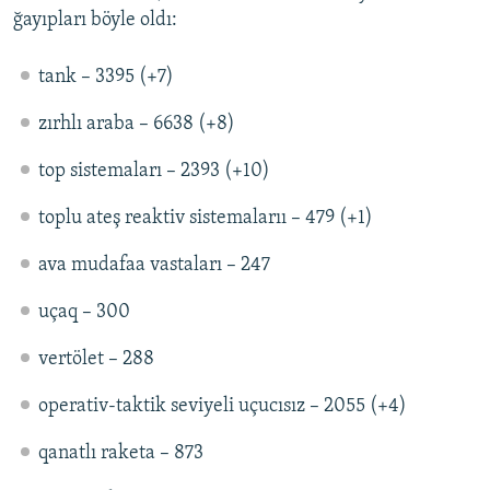
ğayıpları böyle oldı:
tank – 3395 (+7)
zırhlı araba – 6638 (+8)
top sistemaları – 2393 (+10)
toplu ateş reaktiv sistemalarıı – 479 (+1)
ava mudafaa vastaları – 247
uçaq – 300
vertölet – 288
operativ-taktik seviyeli uçucısız – 2055 (+4)
qanatlı raketa – 873