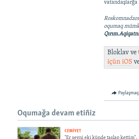
vatandaşlarğa 
Roskomnadzo
oqumaq müm
Qırım.Aqiqatn
Bloklav ve
içün
iOS
v
Paylaşmaq
Oqumağa devam etiñiz
CEMİYET
"Er şeyni eki künde taşlap kettim".