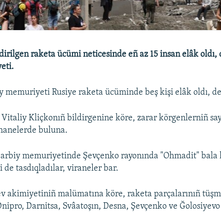
irilgen raketa ücümi neticesinde eñ az 15 insan elâk oldı, 
eti.
iy memuriyeti Rusiye raketa ücüminde beş kişi elâk oldı, de
 Vitaliy Kliçkonıñ bildirgenine köre, zarar körgenlerniñ say
tahanelerde buluna.
ñ arbiy memuriyetinde Şevçenko rayonında "Ohmadit" bala 
 de tasdıqladılar, viraneler bar.
 akimiyetiniñ malümatına köre, raketa parçalarınıñ tüşm
nipro, Darnitsa, Svâatoşın, Desna, Şevçenko ve Ğolosiyevo