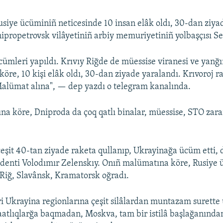
usiye ücüminiñ neticesinde 10 insan elâk oldı, 30-dan ziya
nipropetrovsk vilâyetiniñ arbiy memuriyetiniñ yolbaşçısı Se
ümleri yapıldı. Krıvıy Riğde de müessise viranesi ve yanğın
öre, 10 kişi elâk oldı, 30-dan ziyade yaralandı. Krıvoroj r
Malümat alına", — dep yazdı o telegram kanalında.
a köre, Dniproda da çoq qatlı binalar, müessise, STO zara
çeşit 40-tan ziyade raketa qullanıp, Ukrayinağa ücüm etti, 
denti Volodımır Zelenskıy. Onıñ malümatına köre, Rusiye 
 Riğ, Slavânsk, Kramatorsk oğradı.
ri Ukrayina regionlarına çeşit silâlardan muntazam surette
şaatlıqlarğa baqmadan, Moskva, tam bir istilâ başlağanından