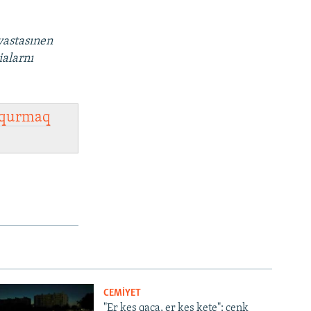
vastasınen
ialarnı
qurmaq
CEMİYET
"Er kes qaça, er kes kete": cenk