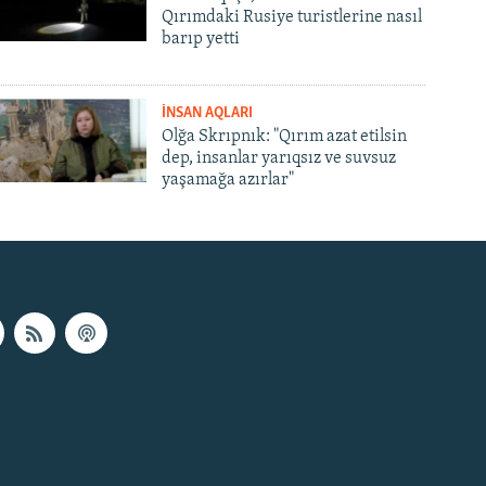
Qırımdaki Rusiye turistlerine nasıl
barıp yetti
İNSAN AQLARI
Olğa Skrıpnık: "Qırım azat etilsin
dep, insanlar yarıqsız ve suvsuz
yaşamağa azırlar"