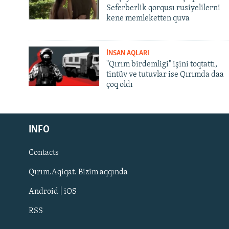
Seferberlik qorqusı rusiyelilerni
kene memleketten quva
İNSAN AQLARI
"Qırım birdemligi" işini toqtattı,
tintüv ve tutuvlar ise Qırımda daa
çoq oldı
Русский
INFO
Українською
Contacts
QOŞULIÑIZ!
Qırım.Aqiqat. Bizim aqqında
Android | iOS
RSS
RFE/RS bütün saytları