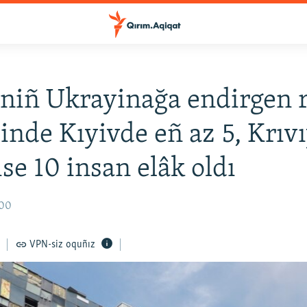
niñ Ukrayinağa endirgen 
inde Kıyivde eñ az 5, Krıv
ise 10 insan elâk oldı
:00
VPN-siz oquñız