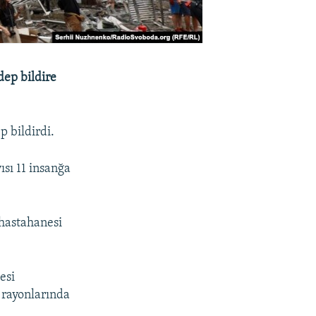
dep bildire
p bildirdi.
ısı 11 insanğa
hastahanesi
esi
 rayonlarında