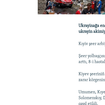
Ukrayinağa end
ukrayin akimiy
Kıyiv şeer arb
Şeer yolbaşçısı
arttı, 8-i has
Kiyev şeerini
zarar körgenini
Umumen, Kıyev
Solomenskıy, D
qayd etildi.