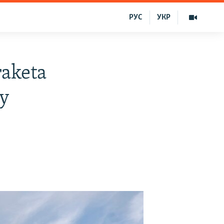
РУС
УКР
raketa
ıy