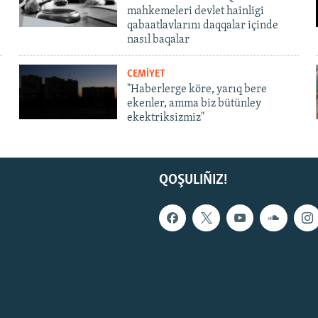
mahkemeleri devlet hainligi
qabaatlavlarını daqqalar içinde
nasıl baqalar
CEMİYET
"Haberlerge köre, yarıq bere
ekenler, amma biz bütünley
ekektriksizmiz"
QOŞULIÑIZ!