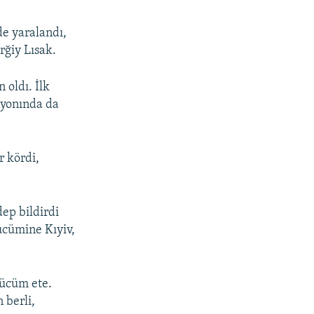
de yaralandı,
rğiy Lısak.
 oldı. İlk
ayonında da
r kördi,
dep bildirdi
ücümine Kıyiv,
 ücüm ete.
 berli,