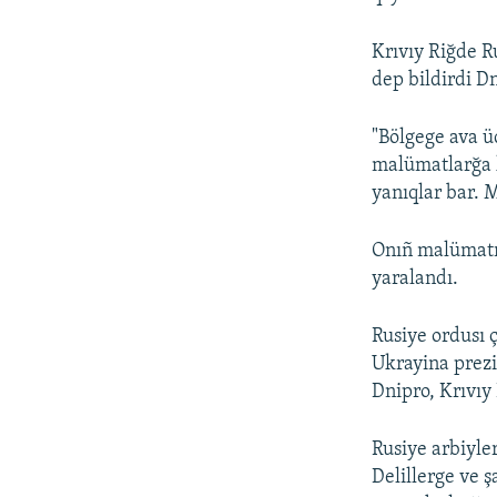
Krıvıy Riğde R
dep bildirdi D
"Bölgege ava üc
malümatlarğa k
yanıqlar bar. 
Onıñ malümatın
yaralandı.
Rusiye ordusı 
Ukrayina prezi
Dnipro, Krıvıy
Rusiye arbiyle
Delillerge ve 