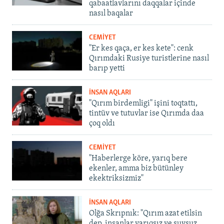
qabaatlavlarını daqqalar içinde
nasıl baqalar
CEMİYET
"Er kes qaça, er kes kete": cenk
Qırımdaki Rusiye turistlerine nasıl
barıp yetti
İNSAN AQLARI
"Qırım birdemligi" işini toqtattı,
tintüv ve tutuvlar ise Qırımda daa
çoq oldı
CEMİYET
"Haberlerge köre, yarıq bere
ekenler, amma biz bütünley
ekektriksizmiz"
İNSAN AQLARI
Olğa Skrıpnık: "Qırım azat etilsin
dep, insanlar yarıqsız ve suvsuz