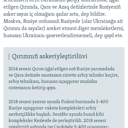
senesinden berli Ukrainanıñ şarqiy sıñırlarında, işğal
etilgen Qırımda, Qara ve Azaq deñizlerinde Rusiyeniñ
asker sayısı iç olmağanı qadar arta, dep bildire.
Moskva, Rusiye ordusınıñ Rusiyede (olar Ukrainağa ait
Qırımnı da sayalar) areket etmesi diger memleketlerni,
hususan Ukrainanı qasevetlendirmemeli, dep qayd ete.
Qırımnıñ askeriyleştirilüvi
2014 senesi Qırım işğal etilgen soñ Rusiye yarımadada
ve Qara deñizde muntazam sürette arbiy talimler keçire,
arbiy tehnikanı, hususan uçaqquvar mudafaa
sistemasını ketirip qoya.
2018 senesi yanvar ayında Fiolent burnunda S-400
Rusiye uçaqquvar-raketa kompleksleri arbiy
nevbetçilikke başladı. Sentâbr ayında bunıñ kibi
kompleksler Kezlevde de yerleştirildi. 2018 senesi
noyabrniñ soñunda ise Canköyde S-400 uçaqquvar-