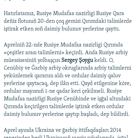
Hatırlatamız, Rusiye Mudafaa nazirligi Rusiye Qara
deñiz flotunıñ 20-den çoq gemisi Qırımdaki talimlerde
iştirak etken soñ daimiy bulunuv yerlerine qayttı.
Aprelniñ 22-nde Rusiye Mudafaa nazirligi Qırımda
«çeşitler arası talimlerni» keçirdi. Anda Rusiye arbiy
müessisesiniñ yolbaşçısı
Sergey Şoygu
keldi. O,
Cenübiy ve Ğarbiy arbiy okruglarında arbiy talimlerni
yekünlemek qararını aldı ve ordular daimiy qaluv
yerlerine qaytacaq, dep ilân etti. Qayd etilgenine köre,
ordular mayısnıñ 1-ne qadar keri çekilmeli. Rusiye
Mudafaa nazirligi Rusiye Cenübinde ve işğal altındaki
Qırımda keçirilgen talimlerde iştirak etken ordular
daimiy bulunuv yerlerine qaytıp başladı, dep bildirdi.
Aprel ayında Ukraina ve ğarbiy ittifaqdaşları 2014