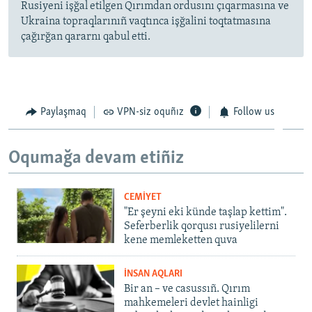
Rusiyeni işğal etilgen Qırımdan ordusını çıqarmasına ve
Ukraina topraqlarınıñ vaqtınca işğalini toqtatmasına
çağırğan qararnı qabul etti.
Paylaşmaq
VPN-siz oquñız
Follow us
Oqumağa devam etiñiz
CEMİYET
"Er şeyni eki künde taşlap kettim".
Seferberlik qorqusı rusiyelilerni
kene memleketten quva
İNSAN AQLARI
Bir an – ve casussıñ. Qırım
mahkemeleri devlet hainligi