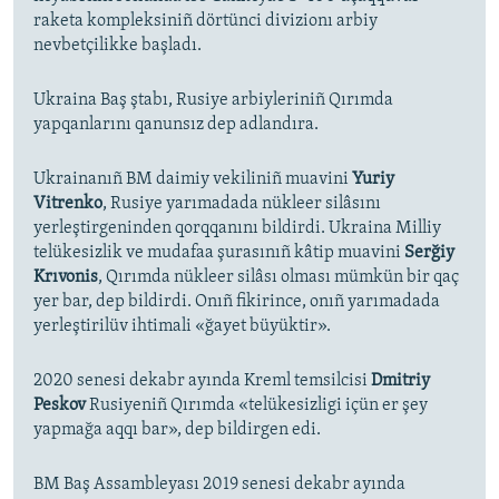
raketa kompleksiniñ dörtünci divizionı arbiy
nevbetçilikke başladı.
Ukraina Baş ştabı, Rusiye arbiyleriniñ Qırımda
yapqanlarını qanunsız dep adlandıra.
Ukrainanıñ BM daimiy vekiliniñ muavini
Yuriy
Vitrenko
, Rusiye yarımadada nükleer silâsını
yerleştirgeninden qorqqanını bildirdi. Ukraina Milliy
telükesizlik ve mudafaa şurasınıñ kâtip muavini
Serğiy
Krıvonis
, Qırımda nükleer silâsı olması mümkün bir qaç
yer bar, dep bildirdi. Onıñ fikirince, onıñ yarımadada
yerleştirilüv ihtimali «ğayet büyüktir».
2020 senesi dekabr ayında Kreml temsilcisi
Dmitriy
Peskov
Rusiyeniñ Qırımda «telükesizligi içün er şey
yapmağa aqqı bar», dep bildirgen edi.
BM Baş Assambleyası 2019 senesi dekabr ayında