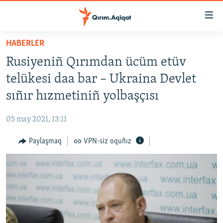
Link
açıqlığı
Esas
HABERLER
mündericege
HABERLER
Rusiyeniñ Qırımdan ücüm etüv
qaytmaq
SİYASET
Baş
telükesi daa bar – Ukraina Devlet
İQTİSADİYAT
navigatsiyağa
sıñır hızmetiniñ yolbaşçısı
qaytmaq
CEMİYET
Qıdıruvğa
05 may 2021, 13:11
MEDENİYET
qaytmaq
Paylaşmaq
VPN-siz oquñız
İNSAN AQLARI
VİDEO
SÜRET
BLOGLAR
FİKİR