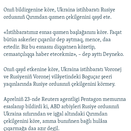
Onıñ bildirgenine köre, Ukraina istihbaratı Rusiye
ordusınıñ Qırımdan qısmen çekilgenini qayd ete.
«İstihbaratımız esnas qısmen başlağanını köre. Faqat
bütün askerler çıqarılır dep aytmaq, mence, daa
ertedir. Biz bu esnasnı diqqatnen közetip,
cemaatçılıqqa haber etecekmiz», – dep ayttı Deyneko.
Onıñ qayd etkenine köre, Ukraina istihbaratı Voronej
ve Rusiyeniñ Voronej vilâyetindeki Boguçar şeeri
yaqınlarında Rusiye ordusınıñ çekilgenini körmey.
Aprelniñ 23-nde Reuters agentligi Pentagon memurına
esaslanıp bildirdi ki, ABD arbiyleri Rusiye ordusınıñ
Ukraina sıñırından ve işğal altındaki Qırımdan
çekilgenini köre, amma bunıñnen bağlı hulâsa
çıqarmağa daa azır degil.