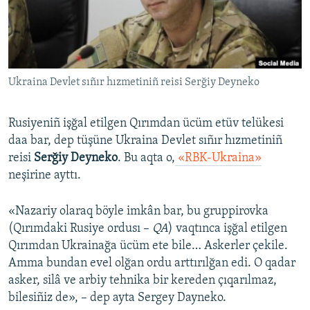
Русский
Українською
Ukraina Devlet sıñır hızmetiniñ reisi Serğiy Deyneko
QOŞULIÑIZ!
Rusiyeniñ işğal etilgen Qırımdan ücüm etüv telükesi
daa bar, dep tüşüne Ukraina Devlet sıñır hızmetiniñ
RFE/RS bütün saytları
reisi
Serğiy Deyneko
. Bu aqta o,
«RBK-Ukraina»
neşirine ayttı.
«Nazariy olaraq böyle imkân bar, bu gruppirovka
(Qırımdaki Rusiye ordusı –
QA
) vaqtınca işğal etilgen
Qırımdan Ukrainağa ücüm ete bile… Askerler çekile.
Amma bundan evel olğan ordu arttırılğan edi. O qadar
asker, silâ ve arbiy tehnika bir kereden çıqarılmaz,
bilesiñiz de», – dep ayta Sergey Dayneko.