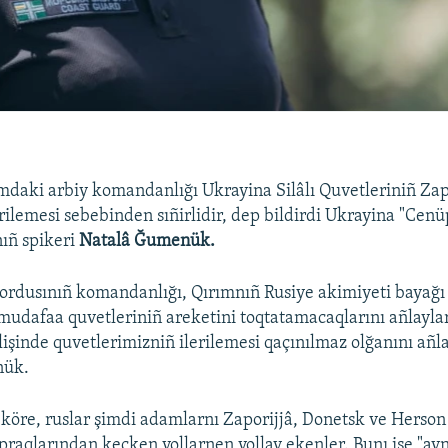
mdaki arbiy komandanlığı Ukrayina Silâlı Quvetleriniñ Zap
erilemesi sebebinden sıñirlidir, dep bildirdi Ukrayina "Cenü
ıñ spikeri
Natalâ Ğumenük.
ordusınıñ komandanlığı, Qırımnıñ Rusiye akimiyeti bayağı 
mudafaa quvetleriniñ areketini toqtatamacaqlarını añlaylar
işinde quvetlerimizniñ ilerilemesi qaçınılmaz olğanını añla
nük.
 köre, ruslar şimdi adamlarnı Zaporijjâ, Donetsk ve Herson 
opraqlarından keçken yollarnen yollay ekenler. Bunı ise "ay