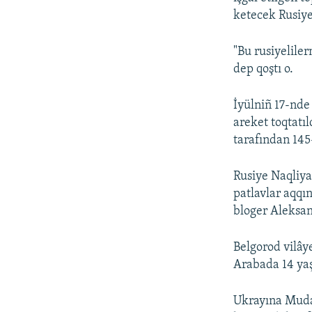
ketecek Rusiye
"Bu rusiyeliler
dep qoştı o.
İyülniñ 17-nde
areket toqtatı
tarafından 145
Rusiye Naqliyat
patlavlar aqqı
bloger Aleksan
Belgorod vilâye
Arabada 14 yaş
Ukrayına Mudaf