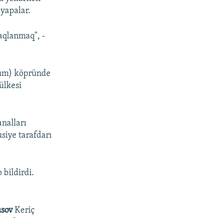
 yapalar.
saqlanmaq", -
ırım) köpründe
ülkesi
analları
siye tarafdarı
 bildirdi.
usov
Keriç