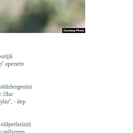
orijjâ
p" operativ
siñirlengenini
. Olar
ylar", - dep
vilâyetleriniñ
nı yollarnen