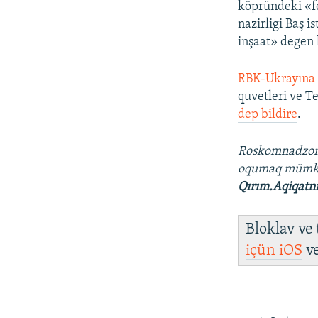
köpründeki «f
nazirligi Baş i
inşaat» degen 
RBK-Ukrayına
quvetleri ve T
dep bildire
.
Roskomnadzo
oqumaq mümk
Qırım.Aqiqatn
Bloklav ve
içün
iOS
v