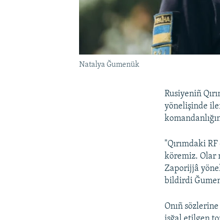
Natalya Ğumenük
Rusiyeniñ Qırı
yönelişinde il
komandanlığın
"Qırımdaki RF 
köremiz. Olar 
Zaporijjâ yönel
bildirdi Ğume
Onıñ sözlerine
işğal etilgen t