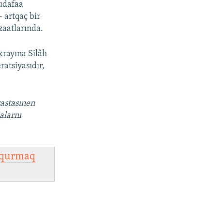
udafaa
– artqaç bir
zaatlarında.
rayına Silâlı
atsiyasıdır,
vastasınen
alarnı
qurmaq