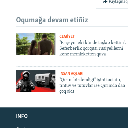
Paylaşmaq
Oqumağa devam etiñiz
CEMİYET
"Er şeyni eki künde taşlap kettim".
Seferberlik qorqusı rusiyelilerni
kene memleketten quva
İNSAN AQLARI
"Qırım birdemligi" işini toqtattı,
tintüv ve tutuvlar ise Qırımda daa
çoq oldı
Русский
INFO
Українською