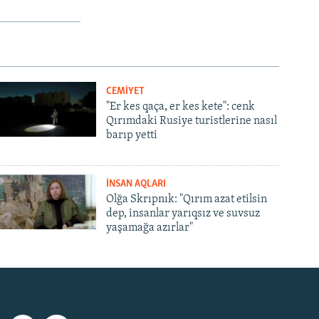
CEMİYET
"Er kes qaça, er kes kete": cenk
Qırımdaki Rusiye turistlerine nasıl
barıp yetti
İNSAN AQLARI
Olğa Skrıpnık: "Qırım azat etilsin
dep, insanlar yarıqsız ve suvsuz
yaşamağa azırlar"