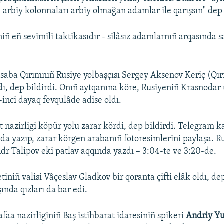
 arbiy kolonnaları arbiy olmağan adamlar ile qarışsın" dep
niñ eñ sevimili taktikasıdır - silâsız adamlarnıñ arqasında 
 saba Qırımnıñ Rusiye yolbaşçısı Sergey Aksenov Keriç (Q
ldı, dep bildirdi. Onıñ aytqanına köre, Rusiyeniñ Krasnodar 
-inci dayaq fevqulâde adise oldı.
 nazirligi köpür yolu zarar kördi, dep bildirdi. Telegram k
nda yazıp, zarar körgen arabanıñ fotoresimlerini paylaşa. Ru
dr Talipov eki patlav aqqında yazdı – 3:04-te ve 3:20-de.
tiniñ valisi Vâçeslav Gladkov bir qoranta çifti elâk oldı, dep
ında qızları da bar edi.
aa nazirliginiñ Baş istihbarat idaresiniñ spikeri
Andriy Y