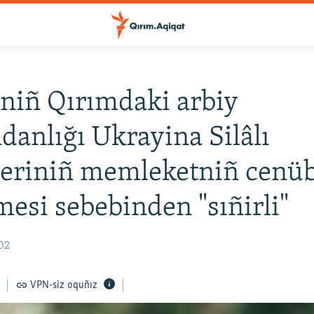
niñ Qırımdaki arbiy
anlığı Ukrayina Silâlı
leriniñ memleketniñ cenü
emesi sebebinden "sıñirli"
:02
VPN-siz oquñız