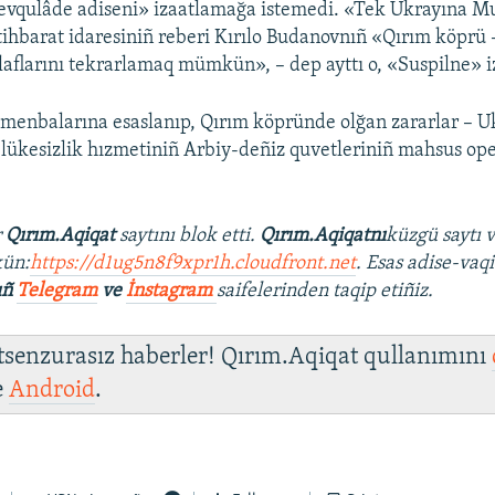
evqulâde adiseni» izaatlamağa istemedi. «Tek Ukrayına M
stihbarat idaresiniñ reberi Kırılo Budanovnıñ «Qırım köprü 
laflarını tekrarlamaq mümkün», – dep ayttı o, «Suspilne» i
menbalarına esaslanıp, Qırım köpründe olğan zararlar – Uk
elükesizlik hızmetiniñ Arbiy-deñiz quvetleriniñ mahsus oper
r
Qırım.Aqiqat
saytını blok etti.
Qırım.Aqiqatnı
küzgü saytı 
ün:
https://d1ug5n8f9xpr1h.cloudfront.net
. Esas adise-vaqi
ıñ
Telegram
ve
İnstagram
saifelerinden taqip etiñiz.
 tsenzurasız haberler! Qırım.Aqiqat qullanımını
e
Android
.