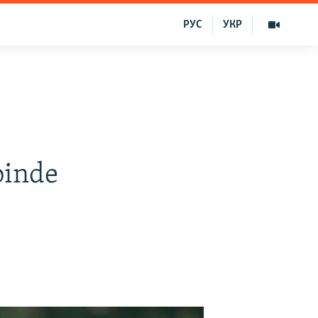
РУС
УКР
binde