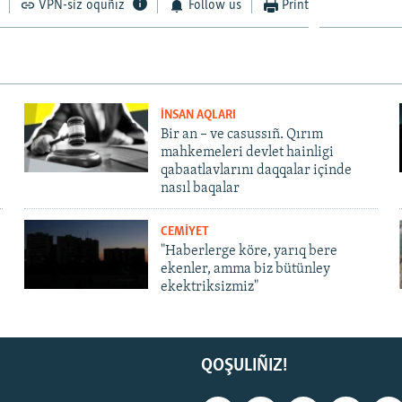
VPN-siz oquñız
Follow us
Print
İNSAN AQLARI
Bir an – ve casussıñ. Qırım
mahkemeleri devlet hainligi
qabaatlavlarını daqqalar içinde
nasıl baqalar
CEMİYET
"Haberlerge köre, yarıq bere
ekenler, amma biz bütünley
ekektriksizmiz"
QOŞULIÑIZ!