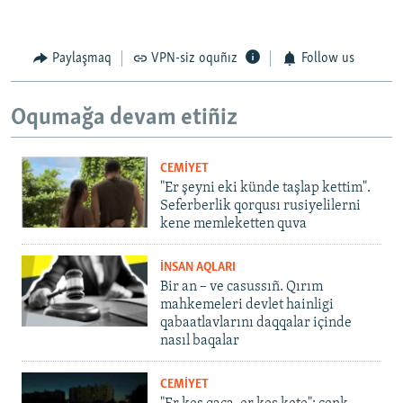
Paylaşmaq
VPN-siz oquñız
Follow us
Oqumağa devam etiñiz
CEMİYET
"Er şeyni eki künde taşlap kettim".
Seferberlik qorqusı rusiyelilerni
kene memleketten quva
İNSAN AQLARI
Bir an – ve casussıñ. Qırım
mahkemeleri devlet hainligi
qabaatlavlarını daqqalar içinde
nasıl baqalar
CEMİYET