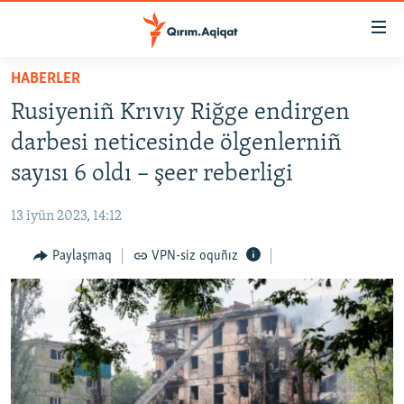
Link
açıqlığı
Esas
HABERLER
mündericege
HABERLER
Rusiyeniñ Krıvıy Riğge endirgen
qaytmaq
SİYASET
Baş
darbesi neticesinde ölgenlerniñ
İQTİSADİYAT
navigatsiyağa
sayısı 6 oldı – şeer reberligi
qaytmaq
CEMİYET
Qıdıruvğa
13 iyün 2023, 14:12
MEDENİYET
qaytmaq
Paylaşmaq
VPN-siz oquñız
İNSAN AQLARI
VİDEO
SÜRET
BLOGLAR
FİKİR