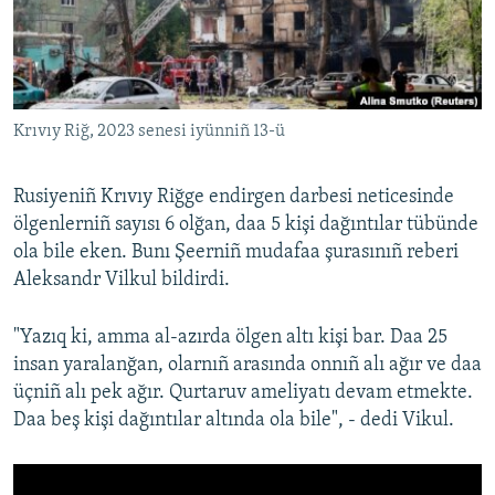
Русский
Українською
Krıvıy Riğ, 2023 senesi iyünniñ 13-ü
QOŞULIÑIZ!
Rusiyeniñ Krıvıy Riğge endirgen darbesi neticesinde
ölgenlerniñ sayısı 6 olğan, daa 5 kişi dağıntılar tübünde
RFE/RS bütün saytları
ola bile eken. Bunı Şeerniñ mudafaa şurasınıñ reberi
Aleksandr Vilkul bildirdi.
"Yazıq ki, amma al-azırda ölgen altı kişi bar. Daa 25
insan yaralanğan, olarnıñ arasında onnıñ alı ağır ve daa
üçniñ alı pek ağır. Qurtaruv ameliyatı devam etmekte.
Daa beş kişi dağıntılar altında ola bile", - dedi Vikul.