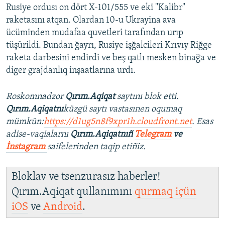
Rusiye ordusı on dört X-101/555 ve eki "Kalibr"
raketasını atqan. Olardan 10-u Ukrayina ava
ücüminden mudafaa quvetleri tarafından urıp
tüşürildi. Bundan ğayrı, Rusiye işğalcileri Krıvıy Riğge
raketa darbesini endirdi ve beş qatlı mesken binağa ve
diger grajdanlıq inşaatlarına urdı.
Roskomnadzor
Qırım.Aqiqat
saytını blok etti.
Qırım.Aqiqatnı
küzgü saytı vastasınen oqumaq
mümkün:
https://d1ug5n8f9xpr1h.cloudfront.net
. Esas
adise-vaqialarnı
Qırım.Aqiqatnıñ
Telegram
ve
İnstagram
saifelerinden taqip etiñiz.
Bloklav ve tsenzurasız haberler!
Qırım.Aqiqat qullanımını
qurmaq içün
iOS
ve
Android
.