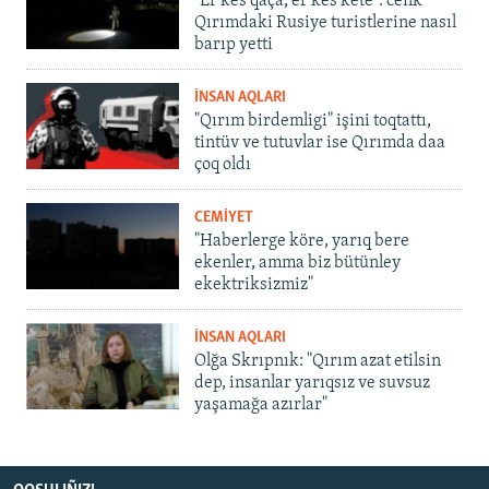
"Er kes qaça, er kes kete": cenk
Qırımdaki Rusiye turistlerine nasıl
barıp yetti
İNSAN AQLARI
"Qırım birdemligi" işini toqtattı,
tintüv ve tutuvlar ise Qırımda daa
çoq oldı
CEMİYET
"Haberlerge köre, yarıq bere
ekenler, amma biz bütünley
ekektriksizmiz"
İNSAN AQLARI
Olğa Skrıpnık: "Qırım azat etilsin
dep, insanlar yarıqsız ve suvsuz
yaşamağa azırlar"