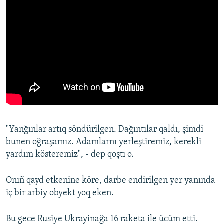
"Yanğınlar artıq söndürilgen. Dağıntılar qaldı, şimdi
bunen oğraşamız. Adamlarnı yerleştiremiz, kerekli
yardım kösteremiz", - dep qoştı o.
Onıñ qayd etkenine köre, darbe endirilgen yer yanında
iç bir arbiy obyekt yoq eken.
Bu gece Rusiye Ukrayinağa 16 raketa ile ücüm etti.