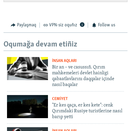
Paylaşmaq
VPN-siz oquñız
Follow us
Oqumağa devam etiñiz
İNSAN AQLARI
Bir an – ve casussıñ. Qırım
mahkemeleri devlet hainligi
qabaatlavlarını daqqalar içinde
nasıl baqalar
CEMİYET
"Er kes qaça, er kes kete": cenk
Qırımdaki Rusiye turistlerine nasıl
barıp yetti