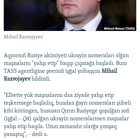
Русский
Українською
Mihail Razvojayev
QOŞULIÑIZ!
Aqyarnıñ Rusiye akimiyeti ukrayin nomeraları olğan
maşnalarnı "yahşı etip" baqıp çıqmağa başladı. Bunı
RFE/RS bütün saytları
TASS agentligine şeerniñ işğal yolbaşçısı
Mihail
Razvojayev
bildirdi.
"Elbette yük maşnalarını daa ziyade yahşı etip
teşkermege başladıq, bundan ğayrı nomeraları şübeli
kibi körüngen, hususan Qırım Rusiyege qoşulğan soñ
(işğal –
QA
) qalğan ukrayin nomeralarınen maşnalar
yahşı etip baqıla. Uzun zamandır olarğa yımşaq
yanaştıq", - dedi o.