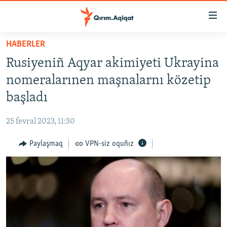
Link
açıqlığı
Esas
HABERLER
mündericege
HABERLER
Rusiyeniñ Aqyar akimiyeti Ukrayina
qaytmaq
SİYASET
Baş
nomeralarınen maşnalarnı közetip
İQTİSADİYAT
navigatsiyağa
başladı
qaytmaq
CEMİYET
Qıdıruvğa
25 fevral 2023, 11:30
MEDENİYET
qaytmaq
Paylaşmaq
VPN-siz oquñız
İNSAN AQLARI
VİDEO
SÜRET
BLOGLAR
FİKİR