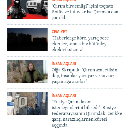
İNSAN AQLARI
"Qırım birdemligi" işini toqtattı,
tintüv ve tutuvlar ise Qırımda daa
çoq oldı
CEMİYET
"Haberlerge köre, yarıq bere
ekenler, amma biz bütünley
ekektriksizmiz"
İNSAN AQLARI
Olğa Skrıpnık: "Qırım azat etilsin
dep, insanlar yarıqsız ve suvsuz
yaşamağa azırlar"
İNSAN AQLARI
"Rusiye Qırımda onı
istemegenlerini bile edi". Rusiye
Federatsiyasınıñ Qırımdaki cenkke
qarşı narazılıqlarnen küreşi
aqqında