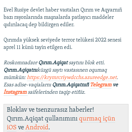
Evel Rusiye devlet haber vastaları Qırım ve Aqyarnıñ
bazı rayonlarında maşnalarda patlayıcı maddeler
qıdırılacaq dep bildirgen ediler.
Qırımda yüksek seviyede terror telükesi 2022 senesi
aprel 11 künü tayin etilgen edi.
Roskomnadzor
Qırım.Aqiqat
saytını blok etti.
Qırım.Aqiqatnı
küzgü saytı vastasınen oqumaq
mümkün:
https://krymrcriywdcchs.azureedge.net
.
Esas adise-vaqialarnı
Qırım.Aqiqatnıñ
Telegram
ve
İnstagram
saifelerinden taqip etiñiz.
Bloklav ve tsenzurasız haberler!
Qırım.Aqiqat qullanımını
qurmaq içün
iOS
ve
Android
.