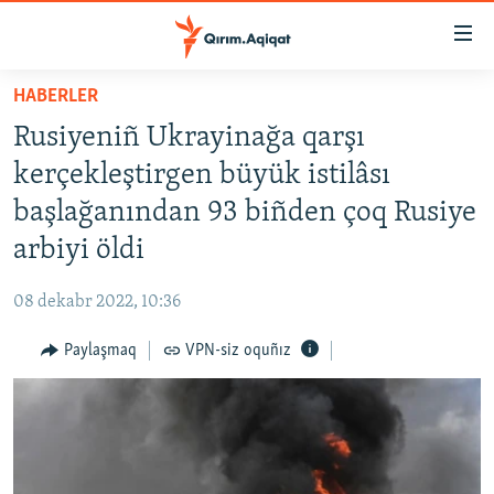
Link
açıqlığı
Esas
HABERLER
mündericege
HABERLER
Rusiyeniñ Ukrayinağa qarşı
qaytmaq
SİYASET
Baş
kerçekleştirgen büyük istilâsı
İQTİSADİYAT
navigatsiyağa
başlağanından 93 biñden çoq Rusiye
qaytmaq
CEMİYET
arbiyi öldi
Qıdıruvğa
MEDENİYET
qaytmaq
08 dekabr 2022, 10:36
İNSAN AQLARI
Paylaşmaq
VPN-siz oquñız
VİDEO
SÜRET
BLOGLAR
FİKİR