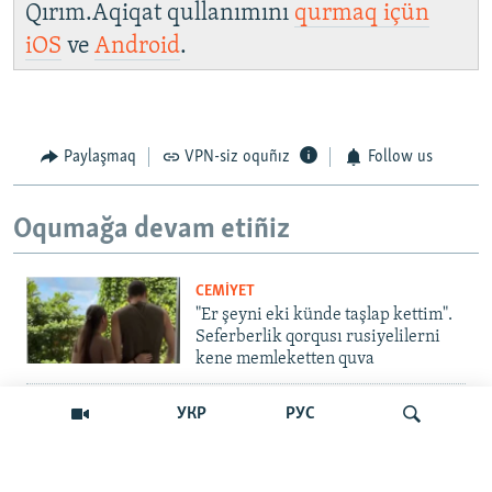
Qırım.Aqiqat qullanımını
qurmaq içün
iOS
ve
Android
.
Paylaşmaq
VPN-siz oquñız
Follow us
Oqumağa devam etiñiz
CEMİYET
"Er şeyni eki künde taşlap kettim".
Seferberlik qorqusı rusiyelilerni
kene memleketten quva
İNSAN AQLARI
УКР
РУС
Bir an – ve casussıñ. Qırım
mahkemeleri devlet hainligi
qabaatlavlarını daqqalar içinde