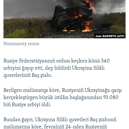
Русский
Українською
QOŞULIÑIZ!
Nümüneviy resim
Rusiye Federatsiyasınıñ ordusı keçken künü 340
RFE/RS bütün saytları
arbiyini ğayıp etti, dep bildirdi Ukrayina Silâlı
quvetleriniñ Baş ştabı.
Berilgen malümatqa köre, Rusiyeniñ Ukrayinağa qarşı
kerçekleştirgen büyük istilâsı başlağanından 93 080
biñ Rusiye arbiyi öldi.
Bundan ğayrı, Ukrayına Silâlı quvetleri Baş ştabınıñ
malümatına köre, fevralniñ 24-nden Rusiyeniñ