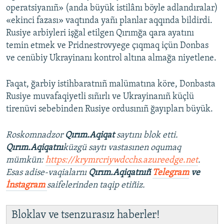
operatsiyanıñ» (anda büyük istilânı böyle adlandıralar)
«ekinci fazası» vaqtında yañı planlar aqqında bildirdi.
Rusiye arbiyleri işğal etilgen Qırımğa qara ayatını
temin etmek ve Pridnestrovyege çıqmaq içün Donbas
ve cenübiy Ukrayinanı kontrol altına almağa niyetlene.
Faqat, ğarbiy istihbaratnıñ malümatına köre, Donbasta
Rusiye muvafaqiyetli sıñırlı ve Ukrayinanıñ küçlü
tirenüvi sebebinden Rusiye ordusınıñ ğayıpları büyük.
Roskomnadzor
Qırım.Aqiqat
saytını blok etti.
Qırım.Aqiqatnı
küzgü saytı vastasınen oqumaq
mümkün:
https://krymrcriywdcchs.azureedge.net
.
Esas adise-vaqialarnı
Qırım.Aqiqatnıñ
Telegram
ve
İnstagram
saifelerinden taqip etiñiz.
Bloklav ve tsenzurasız haberler!