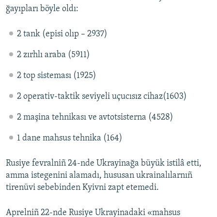
ğayıpları böyle oldı:
2 tank (episi olıp – 2937)
2 zırhlı araba (5911)
2 top sisteması (1925)
2 operativ-taktik seviyeli uçucısız cihaz(1603)
2 maşina tehnikası ve avtotsisterna (4528)
1 dane mahsus tehnika (164)
Rusiye fevralniñ 24-nde Ukrayinağa büyük istilâ etti,
amma istegenini alamadı, hususan ukrainalılarnıñ
tirenüvi sebebinden Kyivni zapt etemedi.
Aprelniñ 22-nde Rusiye Ukrayinadaki «mahsus