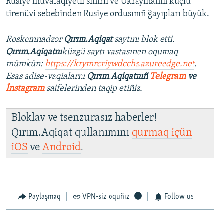
Rusiye muvafaqiyetli sıñırlı ve Ukrayinanıñ küçlü
tirenüvi sebebinden Rusiye ordusınıñ ğayıpları büyük.
Roskomnadzor
Qırım.Aqiqat
saytını blok etti.
Qırım.Aqiqatnı
küzgü saytı vastasınen oqumaq
mümkün:
https://krymrcriywdcchs.azureedge.net
.
Esas adise-vaqialarnı
Qırım.Aqiqatnıñ
Telegram
ve
İnstagram
saifelerinden taqip etiñiz.
Bloklav ve tsenzurasız haberler!
Qırım.Aqiqat qullanımını
qurmaq içün
iOS
ve
Android
.
Paylaşmaq
VPN-siz oquñız
Follow us