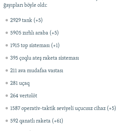
ğayıpları böyle oldı:
2929 tank (+5)
5905 zırhlı araba (+5)
1915 top sisteması (+1)
395 çoqlu ateş raketa sisteması
211 ava mudafaa vastası
281 uçaq
264 vertolöt
1587 operativ-taktik seviyeli uçucısız cihaz (+5)
592 qanatlı raketa (+61)