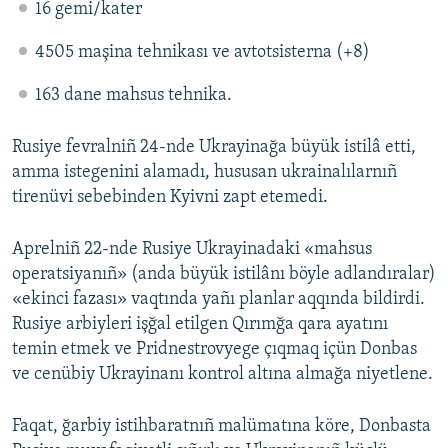
16 gemi/kater
4505 maşina tehnikası ve avtotsisterna (+8)
163 dane mahsus tehnika.
Rusiye fevralniñ 24-nde Ukrayinağa büyük istilâ etti,
amma istegenini alamadı, hususan ukrainalılarnıñ
tirenüvi sebebinden Kyivni zapt etemedi.
Aprelniñ 22-nde Rusiye Ukrayinadaki «mahsus
operatsiyanıñ» (anda büyük istilânı böyle adlandıralar)
«ekinci fazası» vaqtında yañı planlar aqqında bildirdi.
Rusiye arbiyleri işğal etilgen Qırımğa qara ayatını
temin etmek ve Pridnestrovyege çıqmaq içün Donbas
ve cenübiy Ukrayinanı kontrol altına almağa niyetlene.
Faqat, ğarbiy istihbaratnıñ malümatına köre, Donbasta