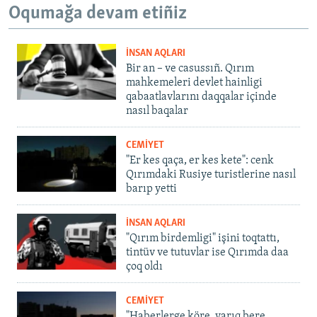
Oqumağa devam etiñiz
İNSAN AQLARI
Bir an – ve casussıñ. Qırım
mahkemeleri devlet hainligi
qabaatlavlarını daqqalar içinde
nasıl baqalar
CEMİYET
"Er kes qaça, er kes kete": cenk
Qırımdaki Rusiye turistlerine nasıl
barıp yetti
İNSAN AQLARI
"Qırım birdemligi" işini toqtattı,
tintüv ve tutuvlar ise Qırımda daa
çoq oldı
CEMİYET
"Haberlerge köre, yarıq bere