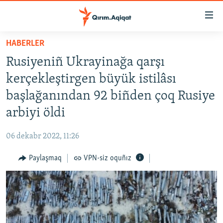
Link
açıqlığı
Esas
HABERLER
mündericege
HABERLER
Rusiyeniñ Ukrayinağa qarşı
qaytmaq
SİYASET
Baş
kerçekleştirgen büyük istilâsı
İQTİSADİYAT
navigatsiyağa
başlağanından 92 biñden çoq Rusiye
qaytmaq
CEMİYET
arbiyi öldi
Qıdıruvğa
MEDENİYET
qaytmaq
06 dekabr 2022, 11:26
İNSAN AQLARI
Paylaşmaq
VPN-siz oquñız
VİDEO
SÜRET
BLOGLAR
FİKİR