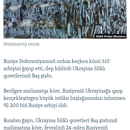
Русский
Українською
QOŞULIÑIZ!
Nümüneviy resim
Rusiye Federatsiyasınıñ ordusı keçken künü 510
RFE/RS bütün saytları
arbiyini ğayıp etti, dep bildirdi Ukrayina Silâlı
quvetleriniñ Baş ştabı.
Berilgen malümatqa köre, Rusiyeniñ Ukrayinağa qarşı
kerçekleştirgen büyük istilâsı başlağanından tahminen
92 200 biñ Rusiye arbiyi öldi.
Bundan ğayrı, Ukrayına Silâlı quvetleri Baş ştabınıñ
malümatına köre, fevralniñ 24-nden Rusiyeniñ