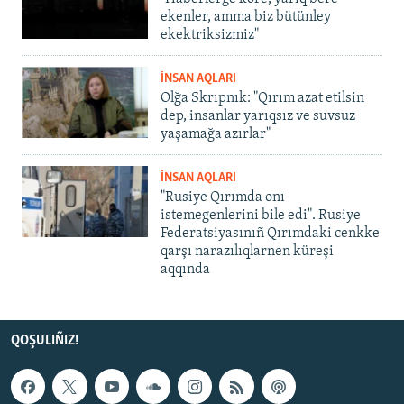
ekenler, amma biz bütünley
ekektriksizmiz"
İNSAN AQLARI
Olğa Skrıpnık: "Qırım azat etilsin
dep, insanlar yarıqsız ve suvsuz
yaşamağa azırlar"
İNSAN AQLARI
"Rusiye Qırımda onı
istemegenlerini bile edi". Rusiye
Federatsiyasınıñ Qırımdaki cenkke
qarşı narazılıqlarnen küreşi
aqqında
QOŞULIÑIZ!