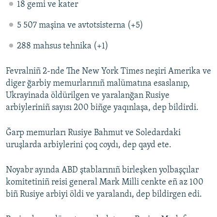
18 gemi ve kater
5 507 maşina ve avtotsisterna (+5)
288 mahsus tehnika (+1)
Fevralniñ 2-nde The New York Times neşiri Amerika ve
diger ğarbiy memurlarınıñ malümatına esaslanıp,
Ukrayinada öldürilgen ve yaralanğan Rusiye
arbiyleriniñ sayısı 200 biñge yaqınlaşa, dep bildirdi.
Ğarp memurları Rusiye Bahmut ve Soledardaki
uruşlarda arbiylerini çoq coydı, dep qayd ete.
Noyabr ayında ABD ştablarınıñ birleşken yolbaşçılar
komitetiniñ reisi general Mark Milli cenkte eñ az 100
biñ Rusiye arbiyi öldi ve yaralandı, dep bildirgen edi.