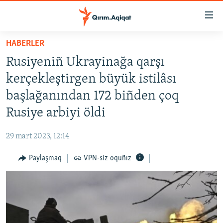
Link
açıqlığı
Esas
HABERLER
mündericege
HABERLER
Rusiyeniñ Ukrayinağa qarşı
qaytmaq
SİYASET
Baş
kerçekleştirgen büyük istilâsı
İQTİSADİYAT
navigatsiyağa
başlağanından 172 biñden çoq
qaytmaq
CEMİYET
Rusiye arbiyi öldi
Qıdıruvğa
MEDENİYET
qaytmaq
29 mart 2023, 12:14
İNSAN AQLARI
Paylaşmaq
VPN-siz oquñız
VİDEO
SÜRET
BLOGLAR
FİKİR