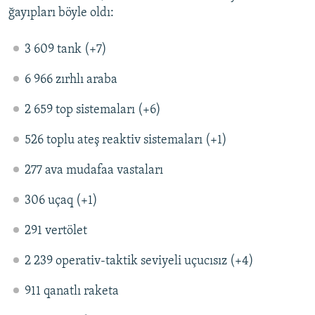
ğayıpları böyle oldı:
3 609 tank (+7)
6 966 zırhlı araba
2 659 top sistemaları (+6)
526 toplu ateş reaktiv sistemaları (+1)
277 ava mudafaa vastaları
306 uçaq (+1)
291 vertölet
2 239 operativ-taktik seviyeli uçucısız (+4)
911 qanatlı raketa