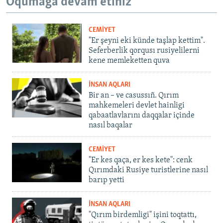
Oqumağa devam etiñiz
CEMİYET
"Er şeyni eki künde taşlap kettim".
Seferberlik qorqusı rusiyelilerni
kene memleketten quva
İNSAN AQLARI
Bir an – ve casussıñ. Qırım
mahkemeleri devlet hainligi
qabaatlavlarını daqqalar içinde
nasıl baqalar
CEMİYET
"Er kes qaça, er kes kete": cenk
Qırımdaki Rusiye turistlerine nasıl
barıp yetti
İNSAN AQLARI
"Qırım birdemligi" işini toqtattı,