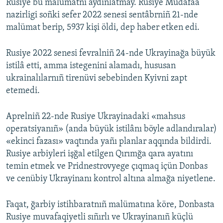
Rusiye bu malümatnı aydınlatmay. Rusiye Mudafaa
nazirligi soñki sefer 2022 senesi sentâbrniñ 21-nde
malümat berip, 5937 kişi öldi, dep haber etken edi.
Rusiye 2022 senesi fevralniñ 24-nde Ukrayinağa büyük
istilâ etti, amma istegenini alamadı, hususan
ukrainalılarnıñ tirenüvi sebebinden Kyivni zapt
etemedi.
Aprelniñ 22-nde Rusiye Ukrayinadaki «mahsus
operatsiyanıñ» (anda büyük istilânı böyle adlandıralar)
«ekinci fazası» vaqtında yañı planlar aqqında bildirdi.
Rusiye arbiyleri işğal etilgen Qırımğa qara ayatını
temin etmek ve Pridnestrovyege çıqmaq içün Donbas
ve cenübiy Ukrayinanı kontrol altına almağa niyetlene.
Faqat, ğarbiy istihbaratnıñ malümatına köre, Donbasta
Rusiye muvafaqiyetli sıñırlı ve Ukrayinanıñ küçlü