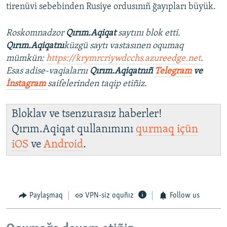
tirenüvi sebebinden Rusiye ordusınıñ ğayıpları büyük.
Roskomnadzor
Qırım.Aqiqat
saytını blok etti.
Qırım.Aqiqatnı
küzgü saytı vastasınen oqumaq
mümkün:
https://krymrcriywdcchs.azureedge.net
.
Esas adise-vaqialarnı
Qırım.Aqiqatnıñ
Telegram
ve
İnstagram
saifelerinden taqip etiñiz.
Bloklav ve tsenzurasız haberler!
Qırım.Aqiqat qullanımını
qurmaq içün
iOS
ve
Android
.
Paylaşmaq
VPN-siz oquñız
Follow us