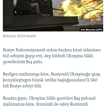
Русский
Українською
QOŞULIÑIZ!
Bahmut, 2023 senesi
Rusiye Federatsiyasınıñ ordusı keçken künü tahminen
RFE/RS bütün saytları
610 arbiyini ğayıp etti, dep bildirdi Ukrayina Silâlı
quvetleriniñ Baş ştabı.
Berilgen malümatqa köre, Rusiyeniñ Ukrayinağa qarşı
kerçekleştirgen büyük istilâsı başlağanından172 340
biñ Rusiye arbiyi öldi.
Bundan ğayrı, Ukrayina Silâlı quvetleri Baş ştabınıñ
malümatına köre, fevralniñ 24-nden Rusiyeniñ