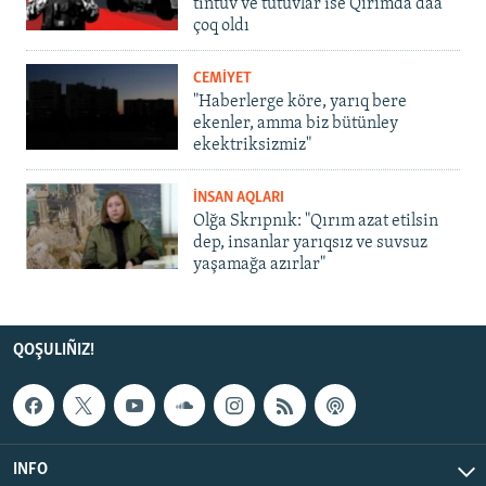
tintüv ve tutuvlar ise Qırımda daa
çoq oldı
CEMİYET
"Haberlerge köre, yarıq bere
ekenler, amma biz bütünley
ekektriksizmiz"
İNSAN AQLARI
Olğa Skrıpnık: "Qırım azat etilsin
dep, insanlar yarıqsız ve suvsuz
yaşamağa azırlar"
QOŞULIÑIZ!
INFO