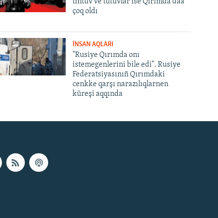
tintüv ve tutuvlar ise Qırımda daa
çoq oldı
İNSAN AQLARI
"Rusiye Qırımda onı
istemegenlerini bile edi". Rusiye
Federatsiyasınıñ Qırımdaki
cenkke qarşı narazılıqlarnen
küreşi aqqında