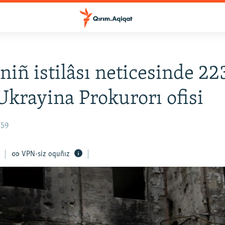
niñ istilâsı neticesinde 22
 Ukrayina Prokurorı ofisi
:59
VPN-siz oquñız