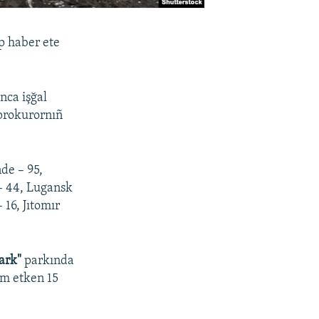
ep haber ete
nca işğal
 prokurornıñ
nde – 95,
 – 44, Lugansk
 16, Jıtomır
ark"
parkında
ım etken 15