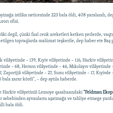
yinağa istilâsı neticesinde 223 bala öldi, 408 yaralandı, d
rorı ofisi.
ñki degil, çünki faal cenk areketleri ketken yerlerde, vaqtı
t etilgen topraqlarda malümat teşkerile, dep haber ete Baş
 vilâyetinde – 139, Kıyiv vilâyetinde – 116, Harkiv vilâyeti
etinde – 68, Herson vilâyetinde – 46, Mıkolayıv vilâyetinde
7, Zaporijjâ vilâyetinde – 27, Sumı vilâyetinde – 17, Kıyivde –
5 bala zarar kördi", – dep aytıla haberde.
e Harkiv vilâyetiniñ Lesnoye qasabasındaki
"Feldman Ekop
r sebebinden ayvanlarnı aşatmağa ve tahliye etmege yard
li bala öldi.