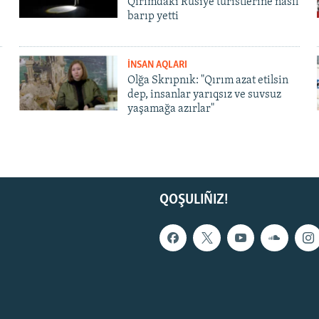
Qırımdaki Rusiye turistlerine nasıl
barıp yetti
İNSAN AQLARI
Olğa Skrıpnık: "Qırım azat etilsin
dep, insanlar yarıqsız ve suvsuz
yaşamağa azırlar"
QOŞULIÑIZ!