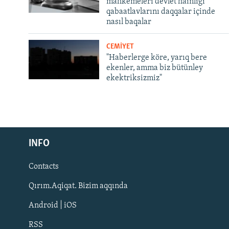
mahkemeleri devlet hainligi
qabaatlavlarını daqqalar içinde
nasıl baqalar
CEMİYET
"Haberlerge köre, yarıq bere
ekenler, amma biz bütünley
ekektriksizmiz"
Русский
INFO
Українською
Contacts
QOŞULIÑIZ!
Qırım.Aqiqat. Bizim aqqında
Android | iOS
RSS