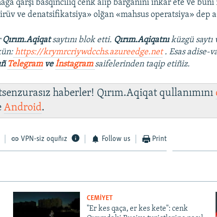
ağa qarşı basqıncılıq cenk alıp barğanını inkâr ete ve bun
tirüv ve denatsifikatsiya» olğan «mahsus operatsiya» dep a
r
Qırım.Aqiqat
saytını blok etti.
Qırım.Aqiqatnı
küzgü saytı 
ün:
https://krymrcriywdcchs.azureedge.net
. Esas adise-v
ıñ
Telegram
ve
İnstagram
saifelerinden taqip etiñiz.
 tsenzurasız haberler! Qırım.Aqiqat qullanımını
e
Android
.
VPN-siz oquñız
Follow us
Print
CEMİYET
"Er kes qaça, er kes kete": cenk