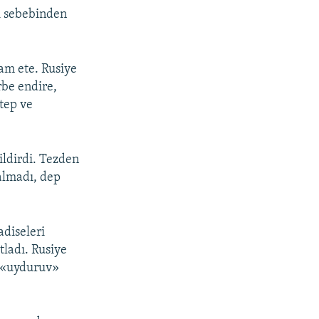
ri sebebinden
am ete. Rusiye
rbe endire,
ktep ve
ildirdi. Tezden
qalmadı, dep
adiseleri
tladı. Rusiye
ı «uyduruv»