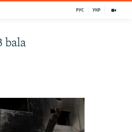
РУС
УКР
3 bala