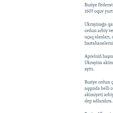
Rusiye Federat
1607 oquv yurt
Ukrayinağa qar
ordusı arbiy v
uçaq alanları, 
hastahanelerni
Aprelniñ başın
Ukrayina akimi
ayttı.
Rusiye ordusı ç
aqqında belli o
akimiyeti arbi
dep adlandıra.