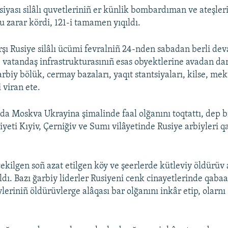
siyası silâlı quvetleriniñ er künlik bombardıman ve ateşle
u zarar kördi, 121-i tamamen yıqıldı.
şı Rusiye silâlı ücümi fevralniñ 24-nden sabadan berli dev
e vatandaş infrastrukturasınıñ esas obyektlerine avadan da
arbiy bölük, cermay bazaları, yaqıt stantsiyaları, kilse, me
 viran ete.
da Moskva Ukrayina şimalinde faal olğanını toqtattı, dep b
yeti Kıyiv, Çerniğiv ve Sumı vilâyetinde Rusiye arbiyleri 
ekilgen soñ azat etilgen köy ve şeerlerde kütleviy öldürüv 
ldı. Bazı ğarbiy liderler Rusiyeni cenk cinayetlerinde qabaa
yleriniñ öldürüvlerge alâqası bar olğanını inkâr etip, olarn