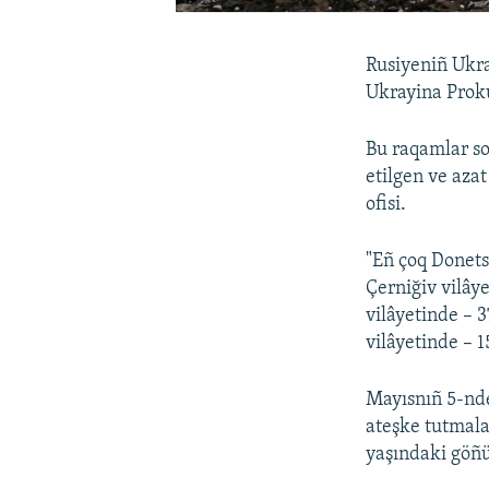
Rusiyeniñ Ukra
Ukrayina Proku
Bu raqamlar so
etilgen ve aza
ofisi.
"Eñ çoq Donetsk
Çerniğiv vilây
vilâyetinde – 3
vilâyetinde – 1
Mayısnıñ 5-nd
ateşke tutmala
yaşındaki göñül