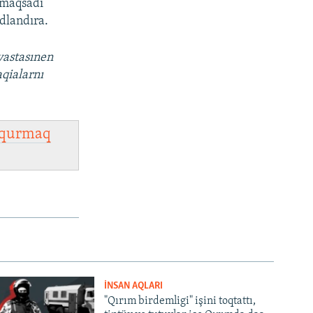
ı maqsadı
dlandıra.
vastasınen
aqialarnı
qurmaq
İNSAN AQLARI
"Qırım birdemligi" işini toqtattı,