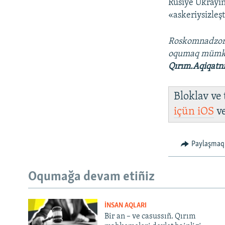
Rusiye Ukrayin
«askeriysizleş
Roskomnadzo
oqumaq mümk
Qırım.Aqiqatn
Bloklav ve
içün
iOS
v
Paylaşmaq
Oqumağa devam etiñiz
İNSAN AQLARI
Bir an – ve casussıñ. Qırım