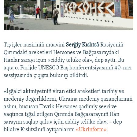
Русский
Українською
QOŞULIÑIZ!
Tış işler naziriniñ muavini
Serğiy Kıslıtsâ
Rusiyeniñ
Qırımdaki areketleri Hersones ve Bağçasaraydaki
Hanlar sarayı içün «ciddiy telüke ola», dep ayttı. Bu
RFE/RS bütün saytları
aqta o, Parijde UNESCO Baş konferentsiyasınıñ 40-ıncı
sessiyasında çıqışta bulunıp bildirdi.
«İşğalci akimiyetniñ viran etici areketleri tarihiy ve
medeniy degerliklerni, Ukraina medeniy qazançlarınıñ
aslını, hususan Tavrik Hersones qadimiy şeeri ve
vaqtınca işğal etilgen Qırımda Bağçasaraynıñ Han
sarayını saqlap qaluv içün ciddiy telüke ola», – dep
bildire Kıslıtsânıñ aytqanlarını
«Ukrinform»
.