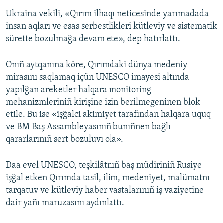
Ukraina vekili, «Qırım ilhaqı neticesinde yarımadada
insan aqları ve esas serbestlikleri kütleviy ve sistematik
sürette bozulmağa devam ete», dep hatırlattı.
Onıñ aytqanına köre, Qırımdaki dünya medeniy
mirasını saqlamaq içün UNESCO imayesi altında
yapılğan areketler halqara monitoring
mehanizmleriniñ kirişine izin berilmegeninen blok
etile. Bu ise «işğalci akimiyet tarafından halqara uquq
ve BM Baş Assambleyasınıñ bunıñnen bağlı
qararlarınıñ sert bozuluvı ola».
Daa evel UNESCO, teşkilâtnıñ baş müdiriniñ Rusiye
işğal etken Qırımda tasil, ilim, medeniyet, malümatnı
tarqatuv ve kütleviy haber vastalarınıñ iş vaziyetine
dair yañı maruzasını aydınlattı.