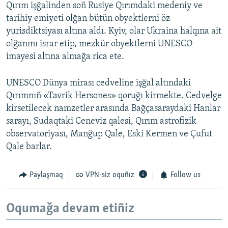
Qırım işğalinden soñ Rusiye Qırımdaki medeniy ve
tarihiy emiyeti olğan bütün obyektlerni öz
yurisdiktsiyası altına aldı. Kyiv, olar Ukraina halqına ait
olğanını israr etip, mezkür obyektlerni UNESCO
imayesi altına almağa rica ete.
UNESCO Dünya mirası cedveline işğal altındaki
Qırımnıñ «Tavrik Hersones» qoruğı kirmekte. Cedvelge
kirsetilecek namzetler arasında Bağçasaraydaki Hanlar
sarayı, Sudaqtaki Ceneviz qalesi, Qırım astrofizik
observatoriyası, Manğup Qale, Eski Kermen ve Çufut
Qale barlar.
Paylaşmaq
VPN-siz oquñız
Follow us
Oqumağa devam etiñiz