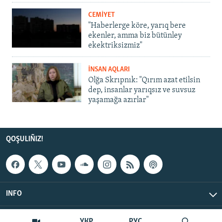
CEMİYET
"Haberlerge köre, yarıq bere
ekenler, amma biz bütünley
ekektriksizmiz"
İNSAN AQLARI
Olğa Skrıpnık: "Qırım azat etilsin
dep, insanlar yarıqsız ve suvsuz
yaşamağa azırlar"
QOŞULIÑIZ!
INFO
© Qırım.Aqiqat, 2026 | All Rights Reserved.
УКР
РУС