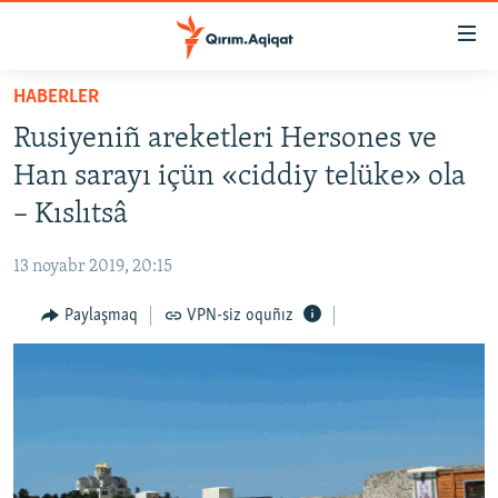
Link
açıqlığı
Esas
HABERLER
mündericege
HABERLER
Rusiyeniñ areketleri Hersones ve
qaytmaq
SİYASET
Baş
Han sarayı içün «ciddiy telüke» ola
İQTİSADİYAT
navigatsiyağa
– Kıslıtsâ
qaytmaq
CEMİYET
Qıdıruvğa
13 noyabr 2019, 20:15
MEDENİYET
qaytmaq
Paylaşmaq
VPN-siz oquñız
İNSAN AQLARI
VİDEO
SÜRET
BLOGLAR
FİKİR