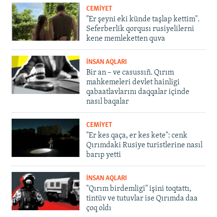
CEMİYET
"Er şeyni eki künde taşlap kettim".
Seferberlik qorqusı rusiyelilerni
kene memleketten quva
İNSAN AQLARI
Bir an – ve casussıñ. Qırım
mahkemeleri devlet hainligi
qabaatlavlarını daqqalar içinde
nasıl baqalar
CEMİYET
"Er kes qaça, er kes kete": cenk
Qırımdaki Rusiye turistlerine nasıl
barıp yetti
İNSAN AQLARI
"Qırım birdemligi" işini toqtattı,
tintüv ve tutuvlar ise Qırımda daa
çoq oldı