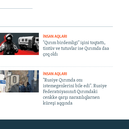
İNSAN AQLARI
"Qırım birdemligi" işini toqtattı,
tintüv ve tutuvlar ise Qırımda daa
çoq oldı
İNSAN AQLARI
"Rusiye Qırımda onı
istemegenlerini bile edi". Rusiye
Federatsiyasınıñ Qırımdaki
cenkke qarşı narazılıqlarnen
küreşi aqqında