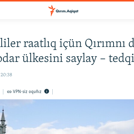
liler raatlıq içün Qırımnı d
dar ülkesini saylay – tedq
 20:38
VPN-siz oquñız