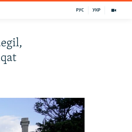
РУС
УКР
egil,
iqat