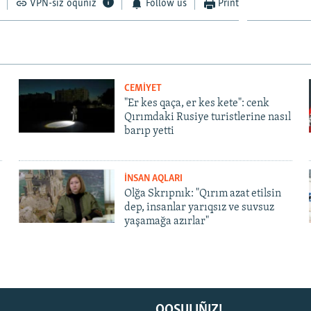
VPN-siz oquñız
Follow us
Print
CEMİYET
"Er kes qaça, er kes kete": cenk
Qırımdaki Rusiye turistlerine nasıl
barıp yetti
İNSAN AQLARI
Olğa Skrıpnık: "Qırım azat etilsin
dep, insanlar yarıqsız ve suvsuz
yaşamağa azırlar"
QOŞULIÑIZ!