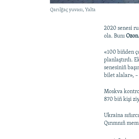
Qarılğaç yuvası, Yalta
2020 senesi ru
ola. Bunı
Ozon.
«100 biñden çoq
planlaştırdı. 
senesiniñ başı
bilet alalar», 
Moskva kontrol
870 biñ kişi zi
Ukraina sıñırc
Qırımnıñ memur