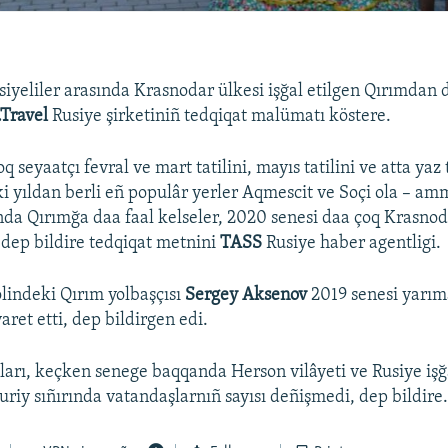
siyeliler arasında Krasnodar ülkesi işğal etilgen Qırımdan
Travel
Rusiye şirketiniñ tedqiqat malümatı köstere.
 seyaatçı fevral ve mart tatilini, mayıs tatilini ve atta yaz t
Eki yıldan berli eñ populâr yerler Aqmescit ve Soçi ola – a
nda Qırımğa daa faal kelseler, 2020 senesi daa çoq Krasnod
– dep bildire tedqiqat metnini
TASS
Rusiye haber agentligi.
indeki Qırım yolbaşçısı
Sergey Aksenov
2019 senesi yarı
yaret etti, dep bildirgen edi.
ıları, keçken senege baqqanda Herson vilâyeti ve Rusiye işğ
iy sıñırında vatandaşlarnıñ sayısı deñişmedi, dep bildire