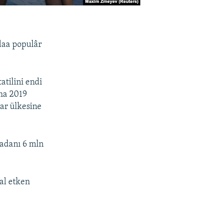
 daa populâr
atilini endi
mma 2019
ar ülkesine
madanı 6 mln
al etken
.