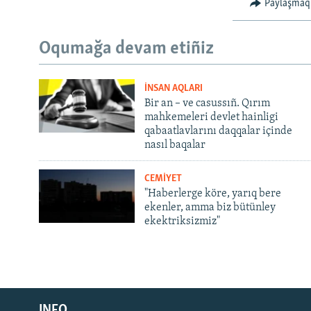
Paylaşmaq
Oqumağa devam etiñiz
İNSAN AQLARI
Bir an – ve casussıñ. Qırım
mahkemeleri devlet hainligi
qabaatlavlarını daqqalar içinde
nasıl baqalar
CEMİYET
"Haberlerge köre, yarıq bere
ekenler, amma biz bütünley
ekektriksizmiz"
Русский
INFO
Українською