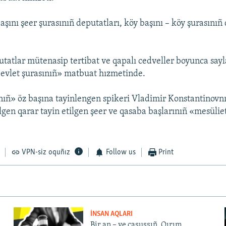
şını şeer şurasınıñ deputatları, köy başını – köy şurasınıñ
utatlar mütenasip tertibat ve qapalı cedveller boyunca sayl
Devlet şurasınıñ» matbuat hızmetinde.
nıñ» öz başına tayinlengen spikeri Vladimir Konstantinovnı
lgen qarar tayin etilgen şeer ve qasaba başlarınıñ «mesülie
VPN-siz oquñız
Follow us
Print
İNSAN AQLARI
Bir an – ve casussıñ. Qırım