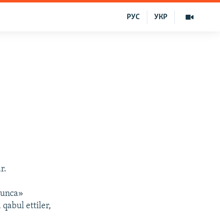
РУС
УКР
r.
yunca»
abul ettiler,