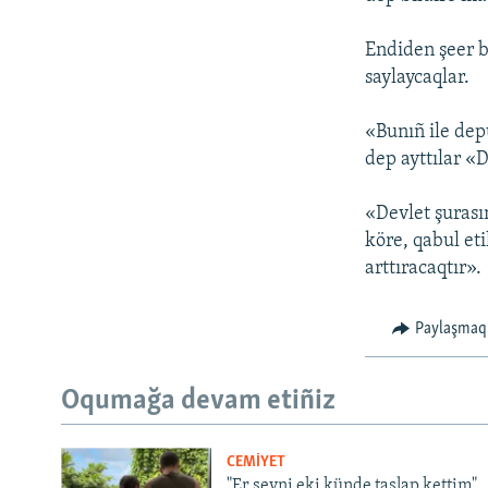
Endiden şeer ba
saylaycaqlar.
«Bunıñ ile dep
dep ayttılar «
«Devlet şurası
köre, qabul eti
arttıracaqtır».
Paylaşmaq
Oqumağa devam etiñiz
CEMİYET
"Er şeyni eki künde taşlap kettim".