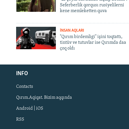
Seferberlik qorqusı rusiyelilerni
kene memleketten quva
İNSAN AQLARI
"Qırım birdemligi" işini toqtattı,
tintüv ve tutuvlar ise Qırımda daa
çoq oldı
Русский
Українською
INFO
Contacts
QOŞULIÑIZ!
Qırım.Aqiqat. Bizim aqqında
Android | iOS
RSS
RFE/RS bütün saytları