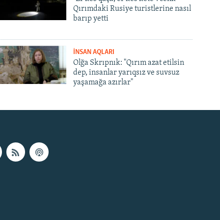
Qırımdaki Rusiye turistlerine nasıl
barıp yetti
İNSAN AQLARI
Olğa Skrıpnık: "Qırım azat etilsin
dep, insanlar yarıqsız ve suvsuz
yaşamağa azırlar"