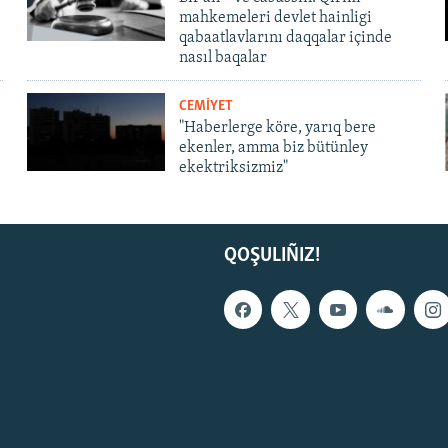
mahkemeleri devlet hainligi
qabaatlavlarını daqqalar içinde
nasıl baqalar
CEMİYET
"Haberlerge köre, yarıq bere
ekenler, amma biz bütünley
ekektriksizmiz"
QOŞULIÑIZ!