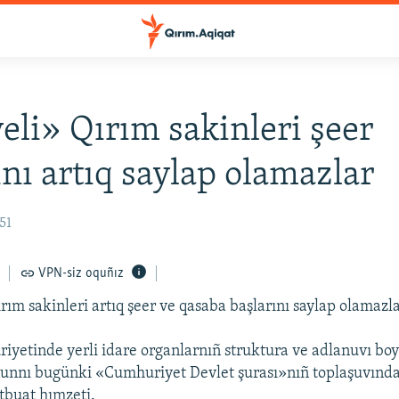
eli» Qırım sakinleri şeer
ını artıq saylap olamazlar
51
VPN-siz oquñız
ırım sakinleri artıq şeer ve qasaba başlarını saylap olamazla
yetinde yerli idare organlarnıñ struktura ve adlanuvı bo
nnı bugünki «Cumhuriyet Devlet şurası»nıñ toplaşuvında q
tbuat hımzeti.