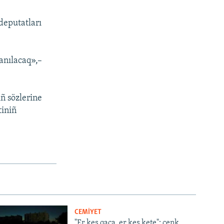
 deputatları
anılacaq»,–
ñ sözlerine
tiniñ
CEMİYET
"Er kes qaça, er kes kete": cenk