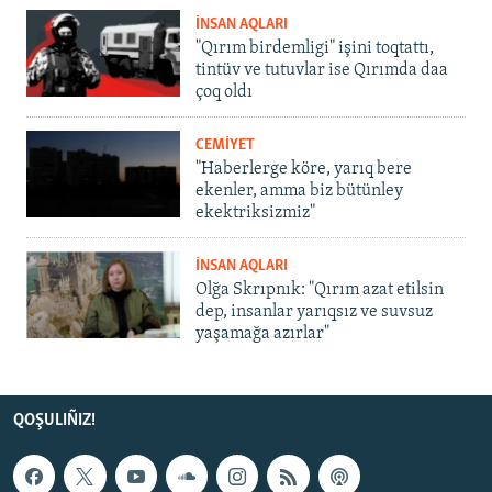
İNSAN AQLARI
"Qırım birdemligi" işini toqtattı,
tintüv ve tutuvlar ise Qırımda daa
çoq oldı
CEMİYET
"Haberlerge köre, yarıq bere
ekenler, amma biz bütünley
ekektriksizmiz"
İNSAN AQLARI
Olğa Skrıpnık: "Qırım azat etilsin
dep, insanlar yarıqsız ve suvsuz
yaşamağa azırlar"
QOŞULIÑIZ!