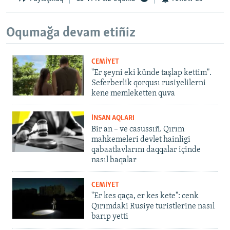
Oqumağa devam etiñiz
CEMİYET
"Er şeyni eki künde taşlap kettim".
Seferberlik qorqusı rusiyelilerni
kene memleketten quva
İNSAN AQLARI
Bir an – ve casussıñ. Qırım
mahkemeleri devlet hainligi
qabaatlavlarını daqqalar içinde
nasıl baqalar
CEMİYET
"Er kes qaça, er kes kete": cenk
Qırımdaki Rusiye turistlerine nasıl
barıp yetti