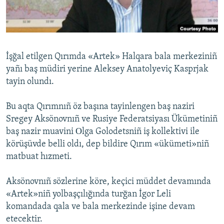
Русский
Українською
İşğal etilgen Qırımda «Artek» Halqara bala merkeziniñ
QOŞULIÑIZ!
yañı baş müdiri yerine Aleksey Anatolyeviç Kasprjak
tayin olundı.
Bu aqta Qırımnıñ öz başına tayinlengen baş naziri
RFE/RS bütün saytları
Sregey Aksönovnıñ ve Rusiye Federatsiyası Ükümetiniñ
baş nazir muavini Оlga Golodetsniñ iş kollektivi ile
körüşüvde belli oldı, dep bildire Qırım «ükümeti»niñ
matbuat hızmeti.
Aksönovnıñ sözlerine köre, keçici müddet devamında
«Artek»niñ yolbaşçılığında turğan İgor Leli
komandada qala ve bala merkezinde işine devam
etecektir.