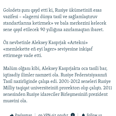
Golodets şunı qayd etti ki, Rusiye ükümetiniñ esas
vazifesi – «lagerni dünya tasil ve sağlamlaştıruv
standartlarına ketirmek» ve bala merkezini kelecek
sene qayd etilecek 90 yıllığına azırlamaqtan ibaret.
Öz nevbetinle Aleksey Kasprjak «Artekni»
«memlekette eñ eyi lager» seviyesine inkişaf
ettirmege vade etti.
Malüm olğanı kibi, Aleksey Kasprjakta oca tasili bar,
iqtisadiy ilimler namzeti ola. Rusiye Federatsiyasınıñ
Tasil nazirliginde çalışa edi. 2001-2012 seneleri Rusiye
Milliy taqiqat universiteiniñ prorektorı olıp çalıştı. 2011
senesinden Rusiye idareciler Birleşmesiniñ prezident
muavini ola.
Paylaşmaq
VPN-siz oquñız
Follow us