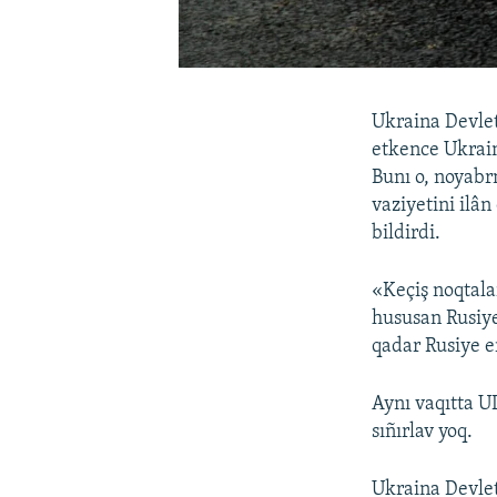
Ukraina Devlet
etkence Ukrain
Bunı o, noyab
vaziyetini ilâ
bildirdi.
«Keçiş noqtala
hususan Rusiye
qadar Rusiye er
Aynı vaqıtta U
sıñırlav yoq.
Ukraina Devlet