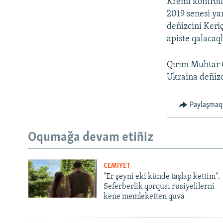
Kreml kontrol
2019 senesi ya
deñizcini Keri
apiste qalacaql
Qırım Muhtar C
Ukraina deñizci
Paylaşmaq
Oqumağa devam etiñiz
CEMİYET
"Er şeyni eki künde taşlap kettim".
Seferberlik qorqusı rusiyelilerni
kene memleketten quva