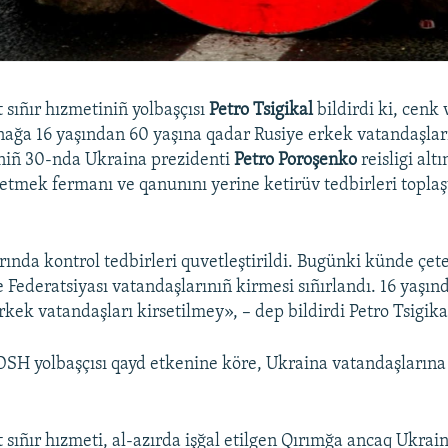
 sıñır hızmetiniñ yolbaşçısı
Petro Tsigikal
bildirdi ki, cenk
ağa 16 yaşından 60 yaşına qadar Rusiye erkek vatandaşlar
rniñ 30-nda Ukraina prezidenti
Petro Poroşenko
reisligi alt
n etmek fermanı ve qanunını yerine ketirüv tedbirleri topla
rında kontrol tedbirleri quvetleştirildi. Bugünki künde çete
 Federatsiyası vatandaşlarınıñ kirmesi sıñırlandı. 16 yaşın
kek vatandaşları kirsetilmey», – dep bildirdi Petro Tsigika
DSH yolbaşçısı qayd etkenine köre, Ukraina vatandaşlarına
 sıñır hızmeti, al-azırda işğal etilgen Qırımğa ancaq Ukrai