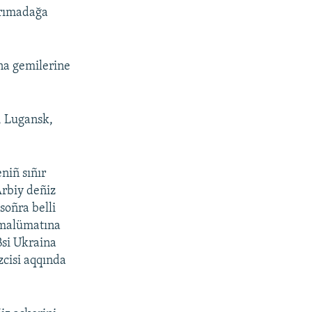
arımadağa
na gemilerine
â, Lugansk,
niñ sıñır
rbiy deñiz
soñra belli
ñ malümatına
Bsi Ukraina
zcisi aqqında