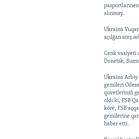
pasportlarıne
alınmay.
Ukraina Yuqarı
açılğan ateş se
Cenk vaziyeti o
Donetsk, Sumı,
Ukraina Arbiy 
gemileri Odes
quvetleriniñ ge
oldı ki, FSB Q
köre, FSB açqa
gemilerine qar
haber etti.