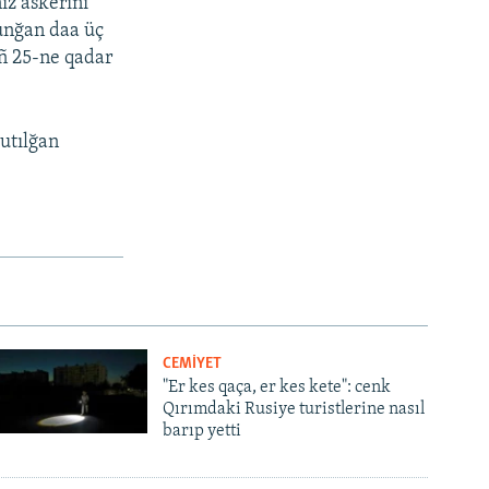
z askerini
lunğan daa üç
iñ 25-ne qadar
utılğan
CEMİYET
"Er kes qaça, er kes kete": cenk
Qırımdaki Rusiye turistlerine nasıl
barıp yetti