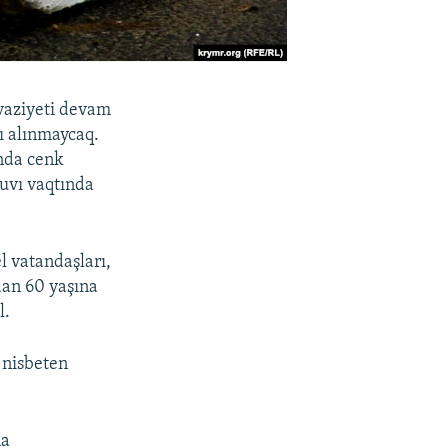
 vaziyeti devam
ı alınmaycaq.
ında cenk
şuvı vaqtında
l vatandaşları,
dan 60 yaşına
l.
 nisbeten
na