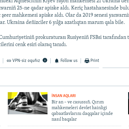
indeki Aqmescitniñ Kiyev rayon mahkemesi 21 Ukraina deñi
nvarniñ 25-ne qadar apiske aldı. Keriç hastahanesinde bu
ç şeer mahkemesi apiske aldı. Olar da 2019 senesi yanvarn
ar. Ukraina deñizciler 6 yılğa azatlıqtan marum qala bile.
umhuriyetiniñ prokuraturası Rusiyeniñ FSBsi tarafından t
lerini cenk esiri olaraq tanıdı.
VPN-siz oquñız
Follow us
Print
İNSAN AQLARI
Bir an – ve casussıñ. Qırım
mahkemeleri devlet hainligi
qabaatlavlarını daqqalar içinde
nasıl baqalar