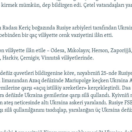
n kirmek mümkün, dep bildirgen edi. Çetel vatandaşları y
 Radası Keriç boğazında Rusiye arbiyleri tarafından Ukrai
bebinden bir qaç vilâyette cenk vaziyetini ilân etti.
n vilâyette ilân etile – Odesa, Mıkolayıv, Herson, Zaporijj
 Harkiv, Çernigiv, Vinnıtsâ vilâyetlerinde.
deñiz quvetleri bildirgenine köre, noyabrniñ 25-nde Rusiye
a limanından Azaq deñizinde Mariupolge keçken Ukraina A
milerine qarşı «açıq istilâiy areketler» kerçekleştirdi. Daa 
ara deñizde Ukraina gemilerine qarşı silâ qullandı. Kyivni
n ateş neticesinde altı Ukraina askeri yaralandı. Rusiye FS
şı silâ qullanılğanını tasdıqlap, yaralanğan üç Ukraina deñi