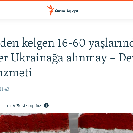
den kelgen 16-60 yaşların
er Ukrainağa alınmay – De
hızmeti
11:43
VPN-siz oquñız