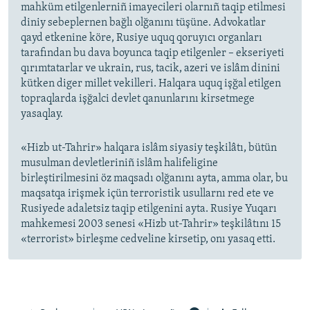
mahküm etilgenlerniñ imayecileri olarnıñ taqip etilmesi
diniy sebeplernen bağlı olğanını tüşüne. Advokatlar
qayd etkenine köre, Rusiye uquq qoruyıcı organları
tarafından bu dava boyunca taqip etilgenler – ekseriyeti
qırımtatarlar ve ukrain, rus, tacik, azeri ve islâm dinini
kütken diger millet vekilleri. Halqara uquq işğal etilgen
topraqlarda işğalci devlet qanunlarını kirsetmege
yasaqlay.
«Hizb ut-Tahrir» halqara islâm siyasiy teşkilâtı, bütün
musulman devletleriniñ islâm halifeligine
birleştirilmesini öz maqsadı olğanını ayta, amma olar, bu
maqsatqa irişmek içün terroristik usullarnı red ete ve
Rusiyede adaletsiz taqip etilgenini ayta. Rusiye Yuqarı
mahkemesi 2003 senesi «Hizb ut-Tahrir» teşkilâtını 15
«terrorist» birleşme cedveline kirsetip, onı yasaq etti.