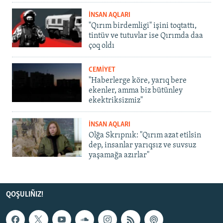
İNSAN AQLARI
"Qırım birdemligi" işini toqtattı,
tintüv ve tutuvlar ise Qırımda daa
çoq oldı
CEMİYET
"Haberlerge köre, yarıq bere
ekenler, amma biz bütünley
ekektriksizmiz"
İNSAN AQLARI
Olğa Skrıpnık: "Qırım azat etilsin
dep, insanlar yarıqsız ve suvsuz
yaşamağa azırlar"
QOŞULIÑIZ!