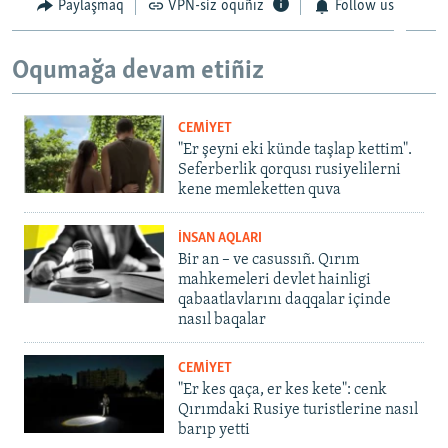
Paylaşmaq
VPN-siz oquñız
Follow us
Oqumağa devam etiñiz
CEMİYET
"Er şeyni eki künde taşlap kettim".
Seferberlik qorqusı rusiyelilerni
kene memleketten quva
İNSAN AQLARI
Bir an – ve casussıñ. Qırım
mahkemeleri devlet hainligi
qabaatlavlarını daqqalar içinde
nasıl baqalar
CEMİYET
"Er kes qaça, er kes kete": cenk
Qırımdaki Rusiye turistlerine nasıl
barıp yetti