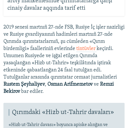
arbiy mahkemesinde qırımtatarlarğa qarşı
cinaiy davalar aqqında tarif etti
2019 senesi martnıñ 27-nde FSB, Rusiye İç işler nazirligi
ve Rusiye gvardiyasınıñ hadimleri martnıñ 27-nde
Qırımda qırımtatarlarnıñ, şu cümleden «Qırım
birdemligi» faalleriniñ evlerinde
tintüvler
keçirdi.
Umumen Rusiyede ve işğal etilgen Qırımda
yasaqlanğan «Hizb ut-Tahrir» teşkilâtında iştirak
etkeninde qabaatlanğan 24 faal tutulğan edi.
Tutulğanlar arasında qırımtatar cemaat jurnalistleri
Rustem Şeyhaliyev
,
Osman Arifmemetov
ve
Remzi
Bekirov
bar ediler.
Qırımdaki «Hizb ut-Tahrir davaları»
«Hizb ut-Tahrir davası» boyunca apiske alınğan ve