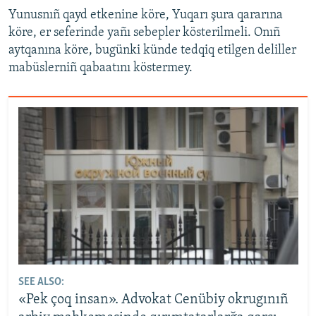
Yunusnıñ qayd etkenine köre, Yuqarı şura qararına
köre, er seferinde yañı sebepler kösterilmeli. Onıñ
aytqanına köre, bugünki künde tedqiq etilgen deliller
mabüslerniñ qabaatını köstermey.
SEE ALSO:
«Pek çoq insan». Advokat Cenübiy okrugınıñ