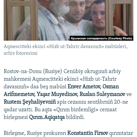
Русский
Українською
QOŞULIÑIZ!
Aqmescitteki ekinci «Hizb ut-Tahrir davasınıñ» mabüsleri,
arhiv fotoresimi
RFE/RS bütün saytları
Rostov-na-Donu (Rusiye) Cenübiy okrugınıñ arbiy
mahkemesi Aqmescitteki ekinci «Hizb ut-Tahrir
davasınıñ» daa beş mabüsi
Enver Ametov, Osman
Arifmemetov, Yaşar Muyedinov, Ruslan Suleymanov
ve
Rustem Şeyhaliyevniñ
apis cezasını sentâbrniñ 20-ne
qadar uzattı. Bu aqta «Qırım birdemligi» cemaat
birleşmesi
Qırım.Aqiqatqa
bildirdi.
Birleşme, Rusiye prokurorı
Konstantin Firsov
qırımtatar