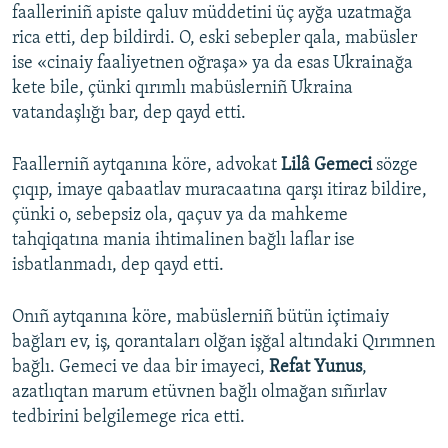
faalleriniñ apiste qaluv müddetini üç ayğa uzatmağa
rica etti, dep bildirdi. O, eski sebepler qala, mabüsler
ise «cinaiy faaliyetnen oğraşa» ya da esas Ukrainağa
kete bile, çünki qırımlı mabüslerniñ Ukraina
vatandaşlığı bar, dep qayd etti.
Faallerniñ aytqanına köre, advokat
Lilâ Gemeci
sözge
çıqıp, imaye qabaatlav muracaatına qarşı itiraz bildire,
çünki o, sebepsiz ola, qaçuv ya da mahkeme
tahqiqatına mania ihtimalinen bağlı laflar ise
isbatlanmadı, dep qayd etti.
Onıñ aytqanına köre, mabüslerniñ bütün içtimaiy
bağları ev, iş, qorantaları olğan işğal altındaki Qırımnen
bağlı. Gemeci ve daa bir imayeci,
Refat Yunus
,
azatlıqtan marum etüvnen bağlı olmağan sıñırlav
tedbirini belgilemege rica etti.