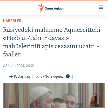
Link
açıqlığı
Esas
HABERLER
mündericege
HABERLER
Rusiyedeki mahkeme Aqmescitteki
qaytmaq
SİYASET
Baş
«Hizb ut-Tahrir davası»
İQTİSADİYAT
navigatsiyağa
mabüsleriniñ apis cezasını uzattı –
qaytmaq
CEMİYET
faaller
Qıdıruvğa
MEDENİYET
qaytmaq
08 iyün 2021, 09:31
İNSAN AQLARI
Paylaşmaq
VPN-siz oquñız
VİDEO
SÜRET
BLOGLAR
FİKİR