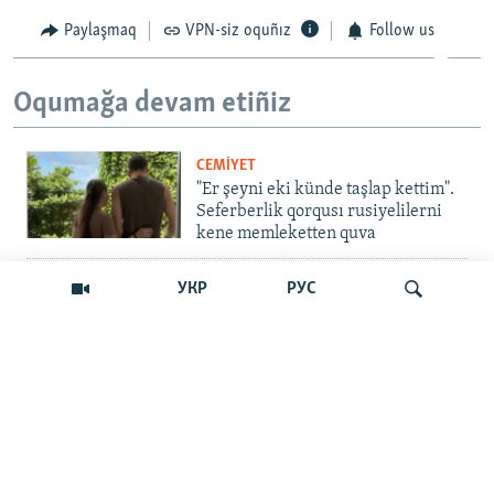
Paylaşmaq
VPN-siz oquñız
Follow us
Oqumağa devam etiñiz
CEMİYET
"Er şeyni eki künde taşlap kettim".
Seferberlik qorqusı rusiyelilerni
kene memleketten quva
İNSAN AQLARI
УКР
РУС
Bir an – ve casussıñ. Qırım
mahkemeleri devlet hainligi
qabaatlavlarını daqqalar içinde
nasıl baqalar
Qıdırmaq
CEMİYET
"Er kes qaça, er kes kete": cenk
Qırımdaki Rusiye turistlerine nasıl