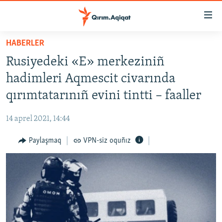
Link
açıqlığı
Esas
HABERLER
mündericege
HABERLER
Rusiyedeki «E» merkeziniñ
qaytmaq
SİYASET
Baş
hadimleri Aqmescit civarında
İQTİSADİYAT
navigatsiyağa
qırımtatarınıñ evini tintti – faaller
qaytmaq
CEMİYET
Qıdıruvğa
14 aprel 2021, 14:44
MEDENİYET
qaytmaq
Paylaşmaq
VPN-siz oquñız
İNSAN AQLARI
VİDEO
SÜRET
BLOGLAR
FİKİR