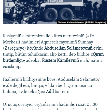
Русский
Українською
QOŞULIÑIZ!
Rusiyeniñ ekstremizm ile küreş merkeziniñ («E»
Merkezi) hadimleri Aqmescit rayonınıñ Şumhay
(Zareçnoye) köyünde
Abduselâm Selâmetovnıñ
evini
RFE/RS bütün saytları
tintip, bütün tehnikasını alıp ketti, dep bildire
«Qırım
birdemligi»
advokat
Rustem Kâmilevniñ
malümatına
esaslanıp.
Faallerniñ bildirgenine köre, Abduselâm Selâmetov
evde degil edi, bir qaç yıldan berli Qırım tışında
buluna, evde tek ağası
Adil
bar edi.
O, uquq qoruyıcı organlarınıñ hadimleri saat 05:30