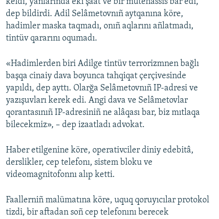
keldi, yanlarında eki şaat ve bir mütehassıs bar edi,
dep bildirdi. Adil Selâmetovnıñ aytqanına köre,
hadimler maska taqmadı, onıñ aqlarını añlatmadı,
tintüv qararını oqumadı.
«Hadimlerden biri Adilge tintüv terrorizmnen bağlı
başqa cinaiy dava boyunca tahqiqat çerçivesinde
yapıldı, dep ayttı. Olarğa Selâmetovnıñ IP-adresi ve
yazışuvları kerek edi. Angi dava ve Selâmetovlar
qorantasınıñ IP-adresiniñ ne alâqası bar, biz mıtlaqa
bilecekmiz», – dep izaatladı advokat.
Haber etilgenine köre, operativciler diniy edebitâ,
derslikler, cep telefonı, sistem bloku ve
videomagnitofonnı alıp ketti.
Faallerniñ malümatına köre, uquq qoruyıcılar protokol
tizdi, bir aftadan soñ cep telefonını berecek