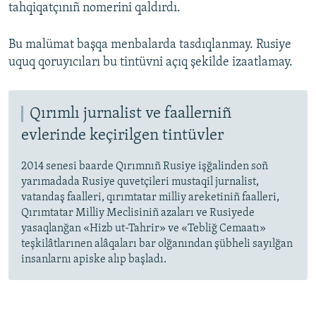
tahqiqatçınıñ nomerini qaldırdı.
Bu malümat başqa menbalarda tasdıqlanmay. Rusiye
uquq qoruyıcıları bu tintüvni açıq şekilde izaatlamay.
Qırımlı jurnalist ve faallerniñ
evlerinde keçirilgen tintüvler
2014 senesi baarde Qırımnıñ Rusiye işğalinden soñ
yarımadada Rusiye quvetçileri mustaqil jurnalist,
vatandaş faalleri, qırımtatar milliy areketiniñ faalleri,
Qırımtatar Milliy Meclisiniñ azaları ve Rusiyede
yasaqlanğan «Hizb ut-Tahrir» ve «Tebliğ Cemaatı»
teşkilâtlarınen alâqaları bar olğanından şübheli sayılğan
insanlarnı apiske alıp başladı.