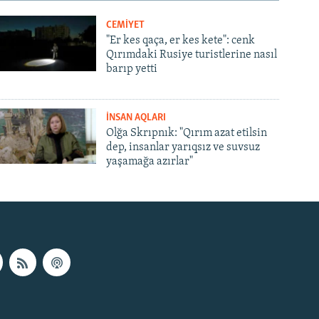
CEMİYET
"Er kes qaça, er kes kete": cenk
Qırımdaki Rusiye turistlerine nasıl
barıp yetti
İNSAN AQLARI
Olğa Skrıpnık: "Qırım azat etilsin
dep, insanlar yarıqsız ve suvsuz
yaşamağa azırlar"