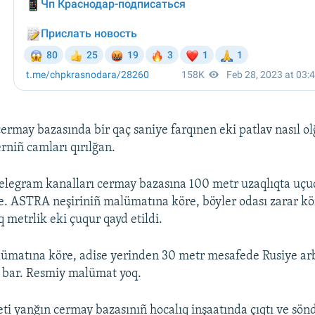
cermay bazasında bir qaç saniye farqınen eki patlav nasıl ol
erniñ camları qırılğan.
elegram kanalları cermay bazasına 100 metr uzaqlıqta uçu
ire. ASTRA neşiriniñ malümatına köre, böyler odası zarar kö
 metrlik eki çuqur qayd etildi.
matına köre, adise yerinden 30 metr mesafede Rusiye arb
 bar. Resmiy malümat yoq.
i yanğın cermay bazasınıñ hocalıq inşaatında çıqtı ve sönd