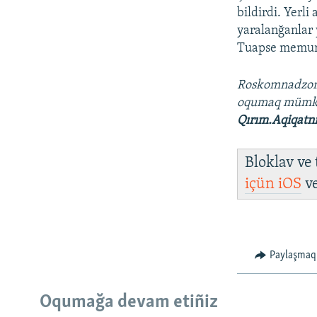
bildirdi. Yerl
yaralanğanlar 
Tuapse memuri
Roskomnadzo
oqumaq müm
Qırım.Aqiqatn
Bloklav ve
içün
iOS
v
Paylaşmaq
Oqumağa devam etiñiz