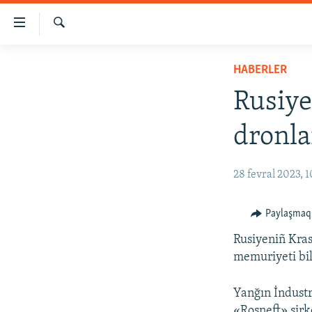
Link
açıqlığı
Qıdırmaq
Esas
HABERLER
HABERLER
mündericege
SİYASET
qaytmaq
Rusiye
Baş
İQTİSADİYAT
navigatsiyağa
dronla
CEMİYET
qaytmaq
Qıdıruvğa
MEDENİYET
28 fevral 2023, 1
qaytmaq
İNSAN AQLARI
VİDEO
Paylaşmaq
SÜRET
Rusiyeniñ Kras
memuriyeti bil
BLOGLAR
FİKİR
Yanğın İndustr
«Rosneft» şirk