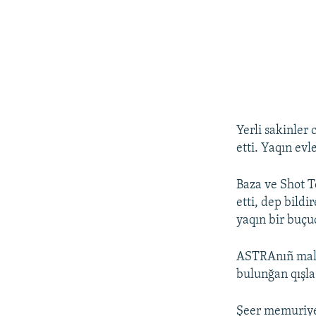
Yerli sakinler 
etti. Yaqın evl
Baza ve Shot T
etti, dep bild
yaqın bir buçuq
ASTRAnıñ malü
bulunğan qışla
Şeer memuriyet