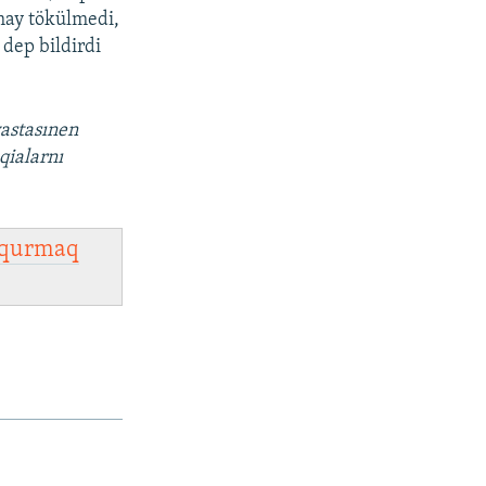
rmay tökülmedi,
 dep bildirdi
vastasınen
qialarnı
qurmaq