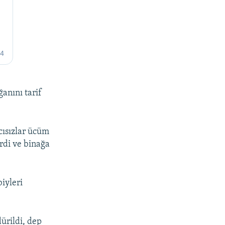
ğanını tarif
cısızlar ücüm
rdi ve binağa
iyleri
ürildi, dep