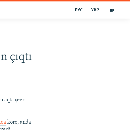
РУС
УКР
n çıqtı
u aqta şeer
tqa
köre, anda
yerli