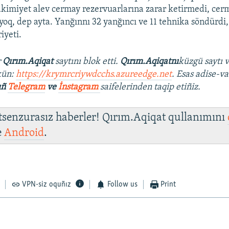
i akimiyet alev cermay rezervuarlarına zarar ketirmedi, ce
yoq, dep ayta. Yanğınnı 32 yanğıncı ve 11 tehnika söndürdi,
yeti.
r
Qırım.Aqiqat
saytını blok etti.
Qırım.Aqiqatnı
küzgü saytı 
kün:
https://krymrcriywdcchs.azureedge.net
. Esas adise-va
ıñ
Telegram
ve
İnstagram
saifelerinden taqip etiñiz.
 tsenzurasız haberler! Qırım.Aqiqat qullanımını
e
Android
.
VPN-siz oquñız
Follow us
Print