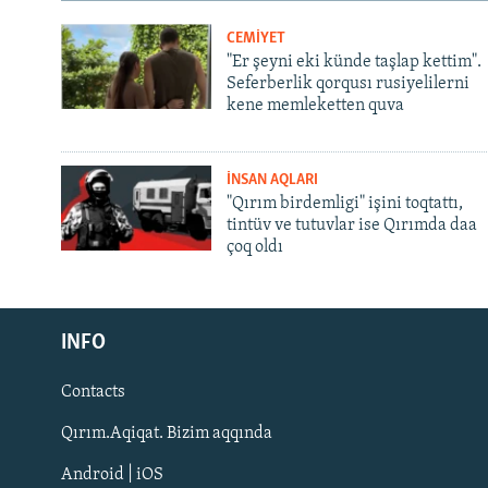
CEMİYET
"Er şeyni eki künde taşlap kettim".
Seferberlik qorqusı rusiyelilerni
kene memleketten quva
İNSAN AQLARI
"Qırım birdemligi" işini toqtattı,
tintüv ve tutuvlar ise Qırımda daa
çoq oldı
Русский
Українською
INFO
Contacts
QOŞULIÑIZ!
Qırım.Aqiqat. Bizim aqqında
Android | iOS