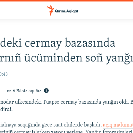
deki cermay bazasında
rnıñ ücüminden soñ yanğı
0:43
VPN-siz oquñız
nodar ülkesindeki Tuapse cermay bazasında yanğın oldı. B
dirdi.
ialnaya soqağında gece saat ekilerde başladı,
açıq malüma
etiniñ cermay işletken zavodı yerleşe. Yanğın fotoresimleri 