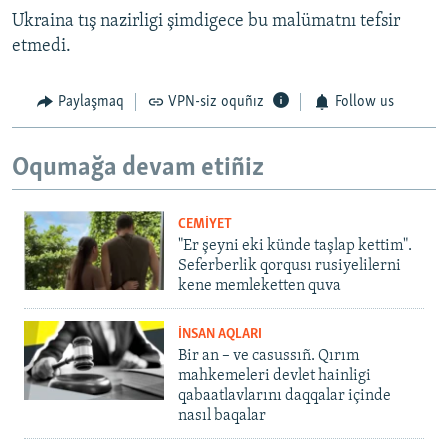
Ukraina tış nazirligi şimdigece bu malümatnı tefsir
etmedi.
Paylaşmaq
VPN-siz oquñız
Follow us
Oqumağa devam etiñiz
CEMİYET
"Er şeyni eki künde taşlap kettim".
Seferberlik qorqusı rusiyelilerni
kene memleketten quva
İNSAN AQLARI
Bir an – ve casussıñ. Qırım
mahkemeleri devlet hainligi
qabaatlavlarını daqqalar içinde
nasıl baqalar