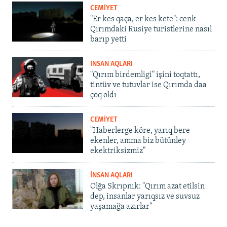
CEMİYET
"Er kes qaça, er kes kete": cenk
Qırımdaki Rusiye turistlerine nasıl
barıp yetti
İNSAN AQLARI
"Qırım birdemligi" işini toqtattı,
tintüv ve tutuvlar ise Qırımda daa
çoq oldı
CEMİYET
"Haberlerge köre, yarıq bere
ekenler, amma biz bütünley
ekektriksizmiz"
İNSAN AQLARI
Olğa Skrıpnık: "Qırım azat etilsin
dep, insanlar yarıqsız ve suvsuz
yaşamağa azırlar"