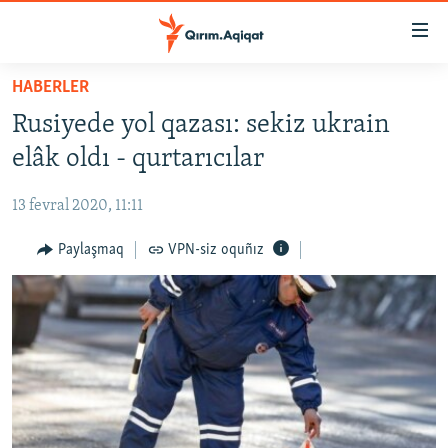
Link
açıqlığı
Esas
HABERLER
mündericege
HABERLER
Rusiyede yol qazası: sekiz ukrain
qaytmaq
SİYASET
Baş
elâk oldı - qurtarıcılar
İQTİSADİYAT
navigatsiyağa
qaytmaq
13 fevral 2020, 11:11
CEMİYET
Qıdıruvğa
MEDENİYET
Paylaşmaq
VPN-siz oquñız
qaytmaq
İNSAN AQLARI
VİDEO
SÜRET
BLOGLAR
FİKİR