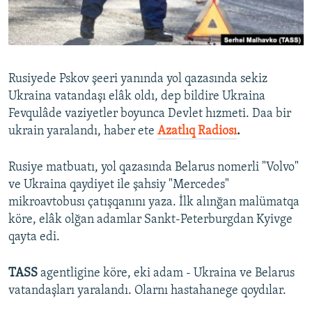
Русский
Українською
Rusiyede Pskov şeeri yanında yol qazasında sekiz
QOŞULIÑIZ!
Ukraina vatandaşı elâk oldı, dep bildire Ukraina
Fevqulâde vaziyetler boyunca Devlet hızmeti. Daa bir
ukrain yaralandı, haber ete
Azatlıq Radiosı
.
RFE/RS bütün saytları
Rusiye matbuatı, yol qazasında Belarus nomerli "Volvo"
ve Ukraina qaydiyet ile şahsiy "Mercedes"
mikroavtobusı çatışqanını yaza. İlk alınğan malümatqa
köre, elâk olğan adamlar Sankt-Peterburgdan Kyivge
qayta edi.
TASS
agentligine köre, eki adam - Ukraina ve Belarus
vatandaşları yaralandı. Olarnı hastahanege qoydılar.