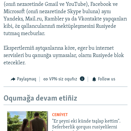
(onıñ nezaretinde Gmail ve YouTube), Facebook ve
Microsoft (onıñ nezaretinde Skype buluna) aynı
Yandeks, Mail.ru, Rambler ya da Vkontakte yapqanları
kibi, öz qallancularınıñ mektüpleşmesini Rusiyede
tutmaq mecburlar.
Ekspertlerniñ aytqanlarına köre, eger bu internet
servisleri bu qanunğa uymasalar, olarnı Rusiyede blok
etecekler.
Paylaşmaq
VPN-siz oquñız
Follow us
Oqumağa devam etiñiz
CEMİYET
"Er şeyni eki künde taşlap kettim".
Seferberlik qorqusı rusiyelilerni