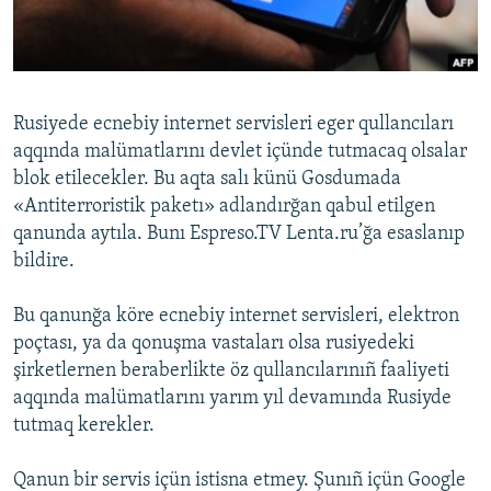
Русский
Українською
Rusiyede ecnebiy internet servisleri eger qullancıları
QOŞULIÑIZ!
aqqında malümatlarını devlet içünde tutmacaq olsalar
blok etilecekler. Bu aqta salı künü Gosdumada
«Antiterroristik paketı» adlandırğan qabul etilgen
qanunda aytıla. Bunı Espreso.TV Lenta.ru’ğa esaslanıp
RFE/RS bütün saytları
bildire.
Bu qanunğa köre ecnebiy internet servisleri, elektron
poçtası, ya da qonuşma vastaları olsa rusiyedeki
şirketlernen beraberlikte öz qullancılarınıñ faaliyeti
aqqında malümatlarını yarım yıl devamında Rusiyde
tutmaq kerekler.
Qanun bir servis içün istisna etmey. Şunıñ içün Google