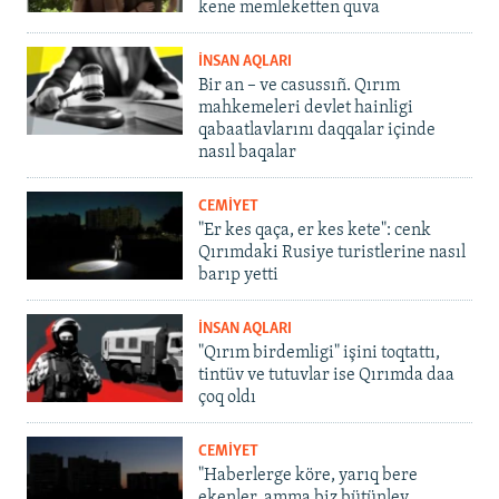
kene memleketten quva
İNSAN AQLARI
Bir an – ve casussıñ. Qırım
mahkemeleri devlet hainligi
qabaatlavlarını daqqalar içinde
nasıl baqalar
CEMİYET
"Er kes qaça, er kes kete": cenk
Qırımdaki Rusiye turistlerine nasıl
barıp yetti
İNSAN AQLARI
"Qırım birdemligi" işini toqtattı,
tintüv ve tutuvlar ise Qırımda daa
çoq oldı
CEMİYET
"Haberlerge köre, yarıq bere
ekenler, amma biz bütünley