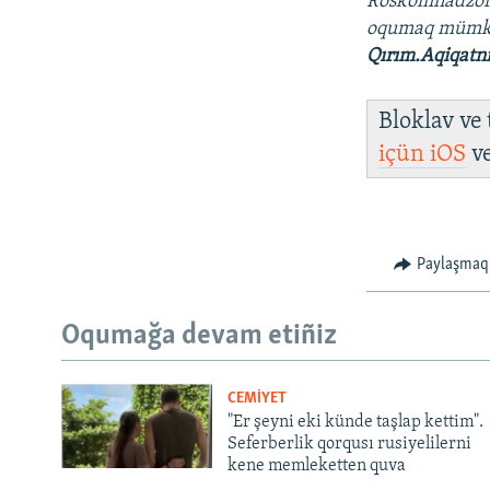
Roskomnadzo
oqumaq müm
Qırım.Aqiqatn
Bloklav ve
içün
iOS
v
Paylaşmaq
Oqumağa devam etiñiz
CEMİYET
"Er şeyni eki künde taşlap kettim".
Seferberlik qorqusı rusiyelilerni
kene memleketten quva