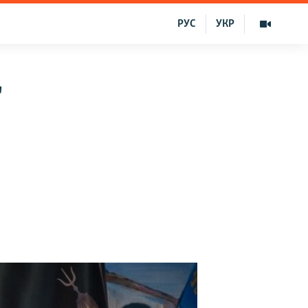
РУС
УКР
"