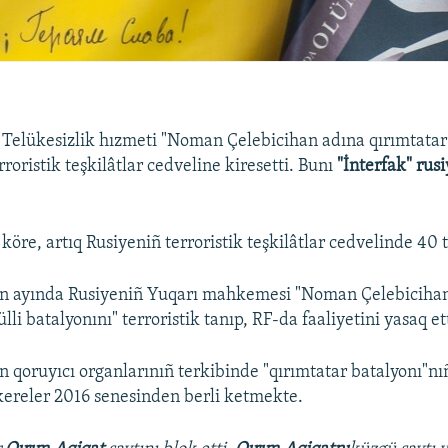
 Telükesizlik hızmeti "Noman Çelebicihan adına qırımtatar
rroristik teşkilâtlar cedveline kiresetti. Bunı
"İnterfak" rusi
re, artıq Rusiyeniñ terroristik teşkilâtlar cedvelinde 40 te
ün ayında Rusiyeniñ Yuqarı mahkemesi "Noman Çelebiciha
lli batalyonını" terroristik tanıp, RF-da faaliyetini yasaq ett
 qoruyıcı organlarınıñ terkibinde "qırımtatar batalyonı"nı
ereler 2016 senesinden berli ketmekte.