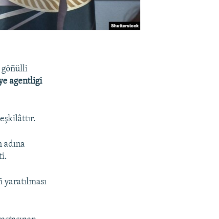
 göñülli
ye agentligi
şkilâttır.
n adına
i.
ñ yaratılması