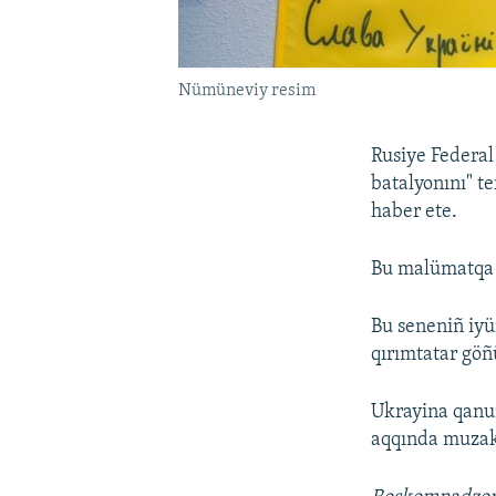
Nümüneviy resim
Rusiye Federal
batalyonını" te
haber ete.
Bu malümatqa kö
Bu seneniñ iy
qırımtatar göñü
Ukrayina qanun
aqqında muzak