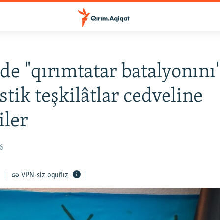
de "qırımtatar batalyonını
stik teşkilâtlar cedveline
iler
56
VPN-siz oquñız