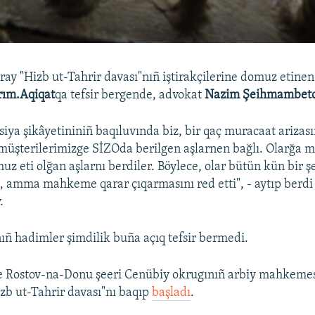
ray "Hizb ut-Tahrir davası"nıñ iştirakçilerine domuz etinen
rım.Aqiqat
qa tefsir bergende, advokat
Nazim Şeihmambet
siya şikâyetininiñ baqıluvında biz, bir qaç muracaat arizası
 müşterilerimizge SİZOda berilgen aşlarnen bağlı. Olarğa
uz eti olğan aşlarnı berdiler. Böylece, olar bütün kün bir ş
, amma mahkeme qarar çıqarmasını red etti", - aytıp berdi
.
ıñ hadimler şimdilik buña açıq tefsir bermedi.
e Rostov-na-Donu şeeri Cenübiy okrugınıñ arbiy mahkemes
zb ut-Tahrir davası"nı baqıp
başladı
.