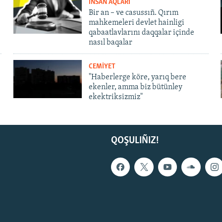
İNSAN AQLARI
Bir an – ve casussıñ. Qırım
mahkemeleri devlet hainligi
qabaatlavlarını daqqalar içinde
nasıl baqalar
CEMİYET
"Haberlerge köre, yarıq bere
ekenler, amma biz bütünley
ekektriksizmiz"
QOŞULIÑIZ!