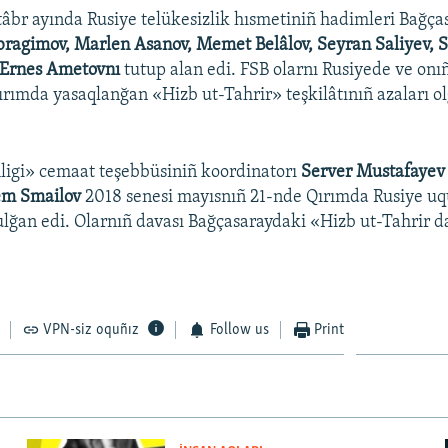
tâbr ayında Rusiye telükesizlik hısmetiniñ hadimleri Bağças
bragimov, Marlen Asanov, Memet Belâlov, Seyran Saliyev, 
Ernes Ametovnı
tutup alan edi. FSB olarnı Rusiyede ve onı
Qırımda yasaqlanğan «Hizb ut-Tahrir» teşkilâtınıñ azaları o
ligi» cemaat teşebbüsiniñ koordinatorı
Server Mustafaye
m Smailov
2018 senesi mayısnıñ 21-nde Qırımda Rusiye uqu
ulğan edi. Olarnıñ davası Bağçasaraydaki «Hizb ut-Tahrir d
VPN-siz oquñız
Follow us
Print