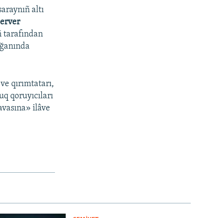
araynıñ altı
Server
ñ tarafından
lğanında
v
ve qırımtatarı,
q qoruyıcıları
avasına» ilâve