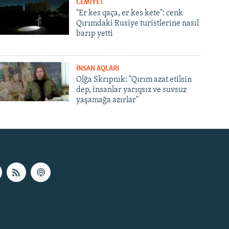
CEMİYET
"Er kes qaça, er kes kete": cenk
Qırımdaki Rusiye turistlerine nasıl
barıp yetti
İNSAN AQLARI
Olğa Skrıpnık: "Qırım azat etilsin
dep, insanlar yarıqsız ve suvsuz
yaşamağa azırlar"