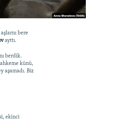
 aşlarnı bere
ov
ayttı.
nı berdik.
 mahkeme künü,
ey aşamadı. Biz
i, ekinci