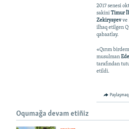
2017 senesi ok
sakini
Timur İ
Zekiryayev
ve
ilhaq etilgen 
qabaatlay.
«Qırım birdem
musulman
Ede
tarafından tut
etildi.
Paylaşmaq
Oqumağa devam etiñiz