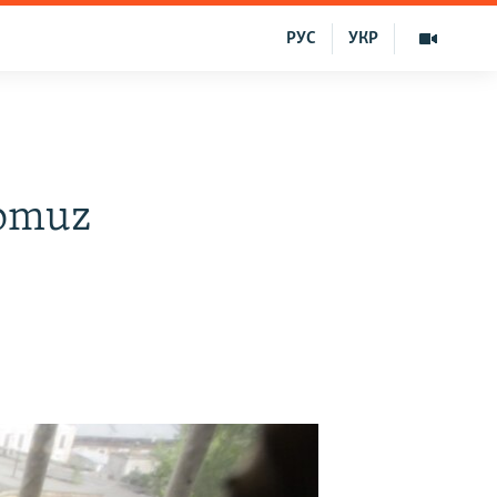
РУС
УКР
domuz