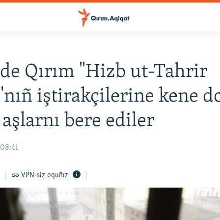
de Qırım "Hizb ut-Tahrir
"nıñ iştirakçilerine kene 
 aşlarnı bere ediler
 08:41
VPN-siz oquñız