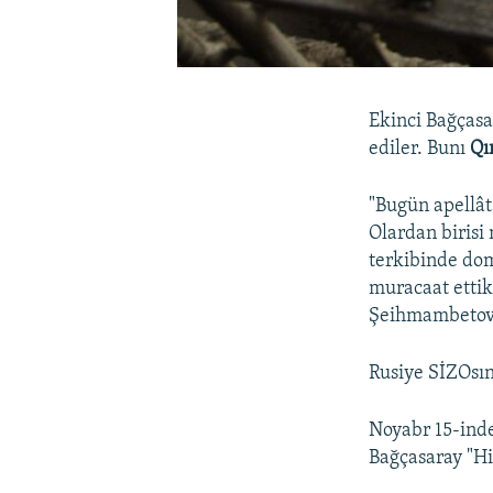
Ekinci Bağçasa
ediler. Bunı
Qı
"Bugün apellât
Olardan birisi
terkibinde dom
muracaat ettik
Şeihmambetov
Rusiye SİZOsın
Noyabr 15-ind
Bağçasaray "Hi