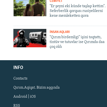
CEMİYET
"Er şeyni eki künde taşlap kettim".
Seferberlik qorqusı rusiyelilerni
kene memleketten quva
İNSAN AQLARI
"Qırım birdemligi" işini toqtattı,
tintüv ve tutuvlar ise Qırımda daa
çoq oldı
Русский
INFO
Українською
Contacts
QOŞULIÑIZ!
Qırım.Aqiqat. Bizim aqqında
Android | iOS
RSS