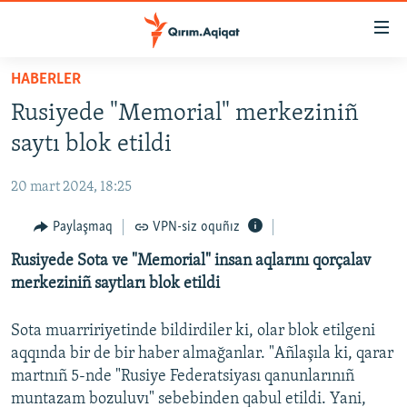
Link
açıqlığı
Esas
HABERLER
mündericege
HABERLER
Rusiyede "Memorial" merkeziniñ
qaytmaq
SİYASET
Baş
saytı blok etildi
İQTİSADİYAT
navigatsiyağa
qaytmaq
20 mart 2024, 18:25
CEMİYET
Qıdıruvğa
MEDENİYET
Paylaşmaq
VPN-siz oquñız
qaytmaq
İNSAN AQLARI
Rusiyede Sota ve "Memorial" insan aqlarını qorçalav
merkeziniñ saytları blok etildi
VİDEO
SÜRET
Sota muarririyetinde bildirdiler ki, olar blok etilgeni
aqqında bir de bir haber almağanlar. "Añlaşıla ki, qarar
BLOGLAR
martnıñ 5-nde "Rusiye Federatsiyası qanunlarınıñ
FİKİR
muntazam bozuluvı" sebebinden qabul etildi. Yani,