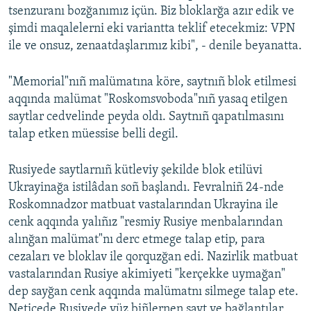
tsenzuranı bozğanımız içün. Biz bloklarğa azır edik ve
Русский
şimdi maqalelerni eki variantta teklif etecekmiz: VPN
ile ve onsuz, zenaatdaşlarımız kibi", - denile beyanatta.
Українською
"Memorial"nıñ malümatına köre, saytnıñ blok etilmesi
QOŞULIÑIZ!
aqqında malümat "Roskomsvoboda"nıñ yasaq etilgen
saytlar cedvelinde peyda oldı. Saytnıñ qapatılmasını
talap etken müessise belli degil.
RFE/RS bütün saytları
Rusiyede saytlarnıñ kütleviy şekilde blok etilüvi
Ukrayinağa istilâdan soñ başlandı. Fevralniñ 24-nde
Roskomnadzor matbuat vastalarından Ukrayina ile
cenk aqqında yalıñız "resmiy Rusiye menbalarından
alınğan malümat"nı derc etmege talap etip, para
cezaları ve bloklav ile qorquzğan edi. Nazirlik matbuat
vastalarından Rusiye akimiyeti "kerçekke uymağan"
dep sayğan cenk aqqında malümatnı silmege talap ete.
Neticede Rusiyede yüz biñlernen sayt ve bağlantılar,