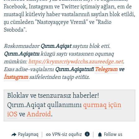
Facebook, Instagram ve Twitter içtimaiy ağları, em de
mustaqil kütleviy haber vastalarınıñ saytları blok etildi,
şu cümleden "Nastoyaşçeye Vremâ" ve "Radio
Svoboda".
Roskomnadzor
Qırım.Aqiqat
saytını blok etti.
Qırım.Aqiqatnı
küzgü saytı vastasınen oqumaq
mümkün:
https://krymrcriywdcchs.azureedge.net
.
Esas adise-vaqialarnı
Qırım.Aqiqatnıñ
Telegram
ve
İnstagram
saifelerinden taqip etiñiz.
Bloklav ve tsenzurasız haberler!
Qırım.Aqiqat qullanımını
qurmaq içün
iOS
ve
Android
.
Paylaşmaq
VPN-siz oquñız
Follow us