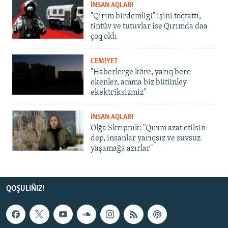
İNSAN AQLARI
"Qırım birdemligi" işini toqtattı,
tintüv ve tutuvlar ise Qırımda daa
çoq oldı
CEMİYET
"Haberlerge köre, yarıq bere
ekenler, amma biz bütünley
ekektriksizmiz"
İNSAN AQLARI
Olğa Skrıpnık: "Qırım azat etilsin
dep, insanlar yarıqsız ve suvsuz
yaşamağa azırlar"
QOŞULIÑIZ!