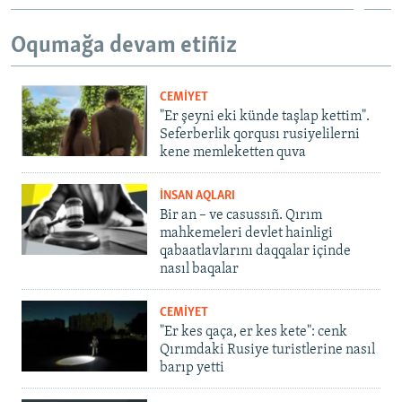
Oqumağa devam etiñiz
CEMİYET
"Er şeyni eki künde taşlap kettim".
Seferberlik qorqusı rusiyelilerni
kene memleketten quva
İNSAN AQLARI
Bir an – ve casussıñ. Qırım
mahkemeleri devlet hainligi
qabaatlavlarını daqqalar içinde
nasıl baqalar
CEMİYET
"Er kes qaça, er kes kete": cenk
Qırımdaki Rusiye turistlerine nasıl
barıp yetti