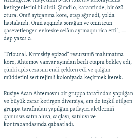
Arhangelsk vilâyetiniñ 5-nci tüzetüv koloniyasına
ketirgenlerini bildirdi. Şimdi o, karantinde, bir özü
otura. Onıñ aytqanına köre, etap ağır edi, yolda
hastalandı. Onıñ aqqında sorağan ve onıñ içün
qasevetlengen er keske selâm aytmaqnı rica etti", —
dep yazdı o.
"Tribunal. Krımskiy epizod" resursınıñ malümatına
köre, Ahtemov yanvar ayından berli etapnı bekley edi,
çünki apis cezasını endi çekken edi ve qalğan
müddetini sert rejimli koloniyada keçirmek kerek.
Rusiye Asan Ahtemovnı bir gruppa tarafından yapılğan
ve büyük zarar ketirgen diversiya, em de teşkil etilgen
gruppa tarafından yapılğan patlayıcı aletlerniñ
qanunsız satın aluvı, saqlavı, satıluvı ve
kontrabandasında qabaatladı.