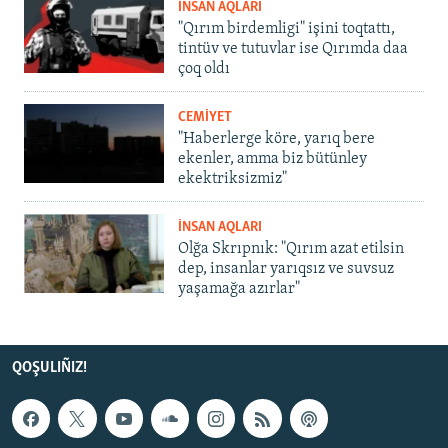
İNSAN AQLARI
"Qırım birdemligi" işini toqtattı,
tintüv ve tutuvlar ise Qırımda daa
çoq oldı
CEMİYET
"Haberlerge köre, yarıq bere
ekenler, amma biz bütünley
ekektriksizmiz"
İNSAN AQLARI
Olğa Skrıpnık: "Qırım azat etilsin
dep, insanlar yarıqsız ve suvsuz
yaşamağa azırlar"
QOŞULIÑIZ!