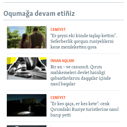
Oqumağa devam etiñiz
CEMİYET
"Er şeyni eki künde taşlap kettim".
Seferberlik qorqusı rusiyelilerni
kene memleketten quva
İNSAN AQLARI
Bir an – ve casussıñ. Qırım
mahkemeleri devlet hainligi
qabaatlavlarını daqqalar içinde
nasıl baqalar
CEMİYET
"Er kes qaça, er kes kete": cenk
Qırımdaki Rusiye turistlerine nasıl
barıp yetti