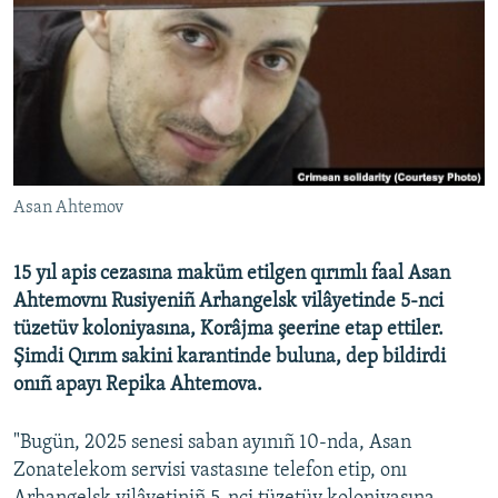
Русский
Українською
QOŞULIÑIZ!
Asan Ahtemov
RFE/RS bütün saytları
15 yıl apis cezasına maküm etilgen qırımlı faal Asan
Ahtemovnı Rusiyeniñ Arhangelsk vilâyetinde 5-nci
tüzetüv koloniyasına, Korâjma şeerine etap ettiler.
Şimdi Qırım sakini karantinde buluna, dep bildirdi
onıñ apayı Repika Ahtemova.
"Bugün, 2025 senesi saban ayınıñ 10-nda, Asan
Zonatelekom servisi vastasıne telefon etip, onı