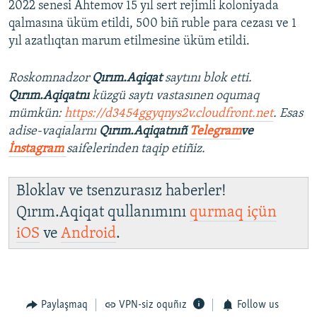
2022 senesi Ahtemov 15 yıl sert rejimli koloniyada
qalmasına üküm etildi, 500 biñ ruble para cezası ve 1
yıl azatlıqtan marum etilmesine üküm etildi.
Roskomnadzor
Qırım.Aqiqat
saytını blok etti.
Qırım.Aqiqatnı
küzgü saytı vastasınen oqumaq
mümkün:
https://d3454ggyqnys2v.cloudfront.net
. Esas
adise-vaqialarnı
Qırım.Aqiqatnıñ
Telegram
ve
İnstagram
saifelerinden taqip etiñiz.
Bloklav ve tsenzurasız haberler!
Qırım.Aqiqat qullanımını
qurmaq içün
iOS
ve
Android
.
Paylaşmaq
VPN-siz oquñız
Follow us