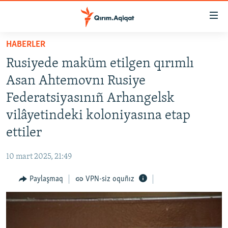
Link
açıqlığı
Esas
HABERLER
mündericege
HABERLER
Rusiyede maküm etilgen qırımlı
qaytmaq
SİYASET
Baş
Asan Ahtemovnı Rusiye
İQTİSADİYAT
navigatsiyağa
Federatsiyasınıñ Arhangelsk
qaytmaq
CEMİYET
vilâyetindeki koloniyasına etap
Qıdıruvğa
MEDENİYET
qaytmaq
ettiler
İNSAN AQLARI
10 mart 2025, 21:49
VİDEO
Paylaşmaq
VPN-siz oquñız
SÜRET
BLOGLAR
FİKİR