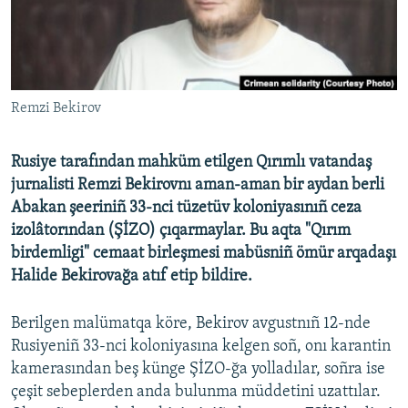
Русский
Українською
Remzi Bekirov
QOŞULIÑIZ!
Rusiye tarafından mahküm etilgen Qırımlı vatandaş
jurnalisti Remzi Bekirovnı aman-aman bir aydan berli
RFE/RS bütün saytları
Abakan şeeriniñ 33-nci tüzetüv koloniyasınıñ ceza
izolâtorından (ŞİZO) çıqarmaylar. Bu aqta "Qırım
birdemligi" cemaat birleşmesi mabüsniñ ömür arqadaşı
Halide Bekirovağa atıf etip bildire.
Berilgen malümatqa köre, Bekirov avgustnıñ 12-nde
Rusiyeniñ 33-nci koloniyasına kelgen soñ, onı karantin
kamerasından beş künge ŞİZO-ğa yolladılar, soñra ise
çeşit sebeplerden anda bulunma müddetini uzattılar.