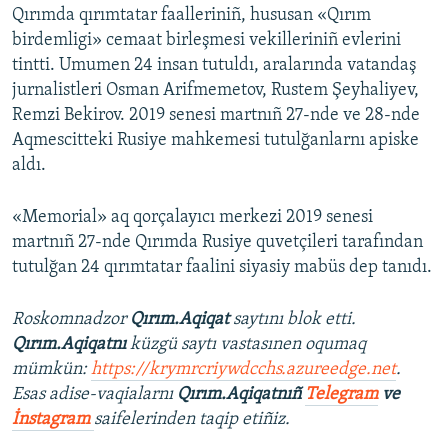
Qırımda qırımtatar faalleriniñ, hususan «Qırım
birdemligi» cemaat birleşmesi vekilleriniñ evlerini
tintti. Umumen 24 insan tutuldı, aralarında vatandaş
jurnalistleri Osman Arifmemetov, Rustem Şeyhaliyev,
Remzi Bekirov. 2019 senesi martnıñ 27-nde ve 28-nde
Aqmescitteki Rusiye mahkemesi tutulğanlarnı apiske
aldı.
«Memorial» aq qorçalayıcı merkezi 2019 senesi
martnıñ 27-nde Qırımda Rusiye quvetçileri tarafından
tutulğan 24 qırımtatar faalini siyasiy mabüs dep tanıdı.
Roskomnadzor
Qırım.Aqiqat
saytını blok etti.
Qırım.Aqiqatnı
küzgü saytı vastasınen oqumaq
mümkün:
https://krymrcriywdcchs.azureedge.net
.
Esas adise-vaqialarnı
Qırım.Aqiqatnıñ
Telegram
ve
İnstagram
saifelerinden taqip etiñiz.