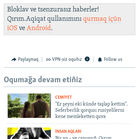
Bloklav ve tsenzurasız haberler!
Qırım.Aqiqat qullanımını
qurmaq içün
iOS
ve
Android
.
Paylaşmaq
VPN-siz oquñız
Follow us
Oqumağa devam etiñiz
CEMİYET
"Er şeyni eki künde taşlap kettim".
Seferberlik qorqusı rusiyelilerni
kene memleketten quva
İNSAN AQLARI
Bir an – ve casussıñ. Qırım