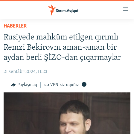
Link
açıqlığı
Esas
HABERLER
mündericege
HABERLER
Rusiyede mahküm etilgen qırımlı
qaytmaq
SİYASET
Baş
Remzi Bekirovnı aman-aman bir
İQTİSADİYAT
navigatsiyağa
aydan berli ŞİZO-dan çıqarmaylar
qaytmaq
CEMİYET
Qıdıruvğa
21 sentâbr 2024, 11:23
MEDENİYET
qaytmaq
Paylaşmaq
VPN-siz oquñız
İNSAN AQLARI
VİDEO
SÜRET
BLOGLAR
FİKİR