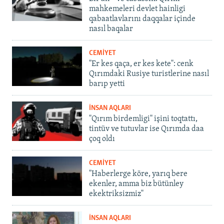
mahkemeleri devlet hainligi
qabaatlavlarını daqqalar içinde
nasıl baqalar
CEMİYET
"Er kes qaça, er kes kete": cenk
Qırımdaki Rusiye turistlerine nasıl
barıp yetti
İNSAN AQLARI
"Qırım birdemligi" işini toqtattı,
tintüv ve tutuvlar ise Qırımda daa
çoq oldı
CEMİYET
"Haberlerge köre, yarıq bere
ekenler, amma biz bütünley
ekektriksizmiz"
İNSAN AQLARI