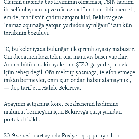
Olarnıñ arasında baş kiyiminiñ olmaması, FSİN hadimi
ile selâmlaşmamaq ve oña öz malümatını bildirmemek,
em de, mabüsniñ qadını aytqanı kibi, Bekirov gece
"namaz oqumağa yatqan yerinden ayırılğanı" içün kün
tertibiniñ bozuluvı.
"O, bu koloniyada bulunğan ilk qırımlı siyasiy mabüstir.
Onı diqqatnen közeteler, oña maneviy basqı yapalar.
Amma bütün bu kinayeler onı ŞİZO-ğa yerleştirmek
içün sebep degil. Oña mektüp yazmağa, telefon etmege
imkân bermeyler, onıñ içün ondan haber alamaymız",
— dep tarif etti Halide Bekirova.
Apayınıñ aytqanına köre, cezahaneniñ hadimine
malümat bermegeni içün Bekirovğa qarşı yañıdan
protokol tizildi.
2019 senesi mart ayında Rusiye uquq qoruyıcıları