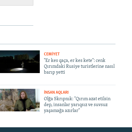
CEMİYET
"Er kes qaça, er kes kete": cenk
Qırımdaki Rusiye turistlerine nasıl
barıp yetti
İNSAN AQLARI
Olğa Skrıpnık: "Qırım azat etilsin
dep, insanlar yarıqsız ve suvsuz
yaşamağa azırlar"