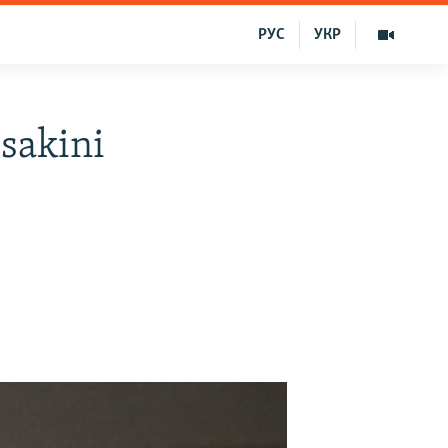
РУС
УКР
sakini