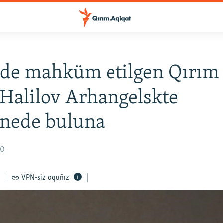
de mahküm etilgen Qırım 
Halilov Arhangelskte
anede buluna
30
VPN-siz oquñız