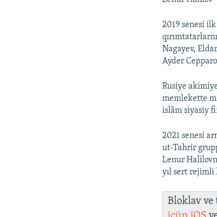
2019 senesi il
qırımtatarlarnı
Nagayev, Eldar
Ayder Cepparo
Rusiye akimiye
memlekette mil
islâm siyasiy f
2021 senesi a
ut-Tahrir grup
Lenur Halilovn
yıl sert rejiml
Bloklav ve
içün
iOS
v