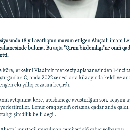
siyasında 18 yıl azatlıqtan marum etilgen Aluştalı imam Le
ahanesinde buluna. Bu aqta "Qırım birdemligi"ne onıñ qa
etti.
e köre, erkekni Vladimir merkeziy apishanesinden 1-inci t
uştırğanlar. O, anda 2022 senesi orta küz ayında keldi ve 
ngen eki yıllıq cezasını keçirdi.
nıñ aytqanına köre, apishanege avuştırılğan soñ, aqayını 
yerleştirdiler. Lenur oraq ayınıñ ortasına qadar anda qaldı.
talığı şimdilik belli degil.
"Aluşta" mustaqil musulman cemiyetiniñ sabıq yolbaşçısı