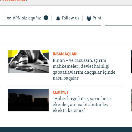
VPN-siz oquñız
Follow us
Print
İNSAN AQLARI
Bir an – ve casussıñ. Qırım
mahkemeleri devlet hainligi
qabaatlavlarını daqqalar içinde
nasıl baqalar
CEMİYET
"Haberlerge köre, yarıq bere
ekenler, amma biz bütünley
ekektriksizmiz"