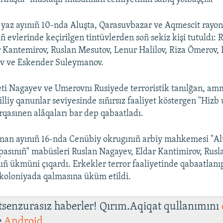
k yaz ayınıñ 10-nda Aluşta, Qarasuvbazar ve Aqmescit rayo
ñ evlerinde keçirilgen tintüvlerden soñ sekiz kişi tutuldı: 
 Kantemirov, Ruslan Mesutov, Lenur Halilov, Riza Ömerov,
v ve Eskender Suleymanov.
ti Nagayev ve Umerovnı Rusiyede terroristik tanılğan, am
liy qanunlar seviyesinde sıñırsız faaliyet köstergen "Hizb 
irqasınen alâqaları bar dep qabaatladı.
rman ayınıñ 16-nda Cenübiy okrugınıñ arbiy mahkemesi "Al
pasınıñ" mabüsleri Ruslan Nagayev, Eldar Kantimirov, Rus
ıñ ükmüni çıqardı. Erkekler terror faaliyetinde qabaatlanıp,
i koloniyada qalmasına üküm etildi.
 tsenzurasız haberler! Qırım.Aqiqat qullanımını
e
Android
.