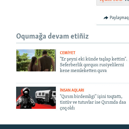
Paylaşmaq
Oqumağa devam etiñiz
CEMİYET
"Er şeyni eki künde taşlap kettim".
Seferberlik qorqusı rusiyelilerni
kene memleketten quva
İNSAN AQLARI
"Qırım birdemligi" işini toqtattı,
tintüv ve tutuvlar ise Qırımda daa
çoq oldı
Русский