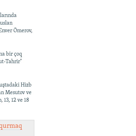
nlarında
Ruslan
 Enver Ömerov,
ma bir çoq
ut-Tahrir"
uştadaki Hizb
lan Mesutov ve
 13, 12 ve 18
qurmaq