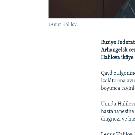
Lenur Halilov
Rusiye Federat
Arhangelsk cez
Halilova ikâye 
Qayd etilgenin
izolâtorına av
boyunca tayinle
Umida Halilova
hastahanesine 
diagnozı ve has
Lenur Halilov 