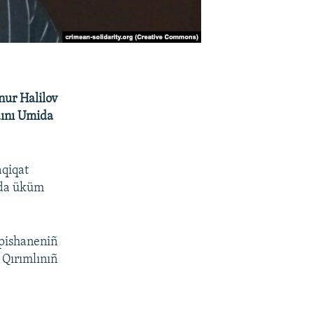
nur Halilov
dını Umida
aqiqat
anda üküm
apishaneniñ
 Qırımlınıñ