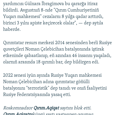
yardımcısı Gülnara İbragimova bu qararğa itiraz
bildirdi. Avgustnıñ 8-nde "Qırım Cumhuriyetiniñ
Yuqarı mahkemesi" cezalarnı 8 yılğa qadar arttırdı,
birinci 3 yılnı apiste keçirecek olalar", — dep aytıla
haberde.
Qırımtatar resurs merkezi 2014 senesinden berli Rusiye
quvetçileri Noman Çelebicihan batalyonında iştirak
etkeninde qabaatlanıp, eñ azından 46 insannı yaqaladı,
olarnıñ arasında 18 qırımlı bar, dep bildirgen edi.
2022 senesi iyün ayında Rusiye Yuqarı mahkemesi
Noman Çelebicihan adına qırımtatar göñülli
batalyonını "terroristik" dep tanıdı ve onıñ faaliyetini
Rusiye Federatsiyasında yasaq etti.
Roskomnadzor
Qırım.Aqiqat
saytını blok etti.
Qırım.Aqiqatnı
küzgü saytı vastasınen oqumaq