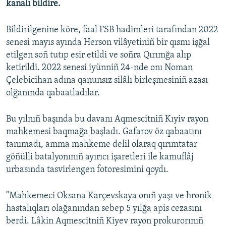
kanalı bildire.
Русский
Bildirilgenine köre, faal FSB hadimleri tarafından 2022
Українською
senesi mayıs ayında Herson vilâyetiniñ bir qısmı işğal
etilgen soñ tutıp esir etildi ve soñra Qırımğa alıp
QOŞULIÑIZ!
ketirildi. 2022 senesi iyünniñ 24-nde onı Noman
Çelebicihan adına qanunsız silâlı birleşmesiniñ azası
olğanında qabaatladılar.
RFE/RS bütün saytları
Bu yılnıñ başında bu davanı Aqmescitniñ Kıyiv rayon
mahkemesi baqmağa başladı. Gafarov öz qabaatını
tanımadı, amma mahkeme delil olaraq qırımtatar
göñülli batalyonınıñ ayırıcı işaretleri ile kamuflâj
urbasında tasvirlengen fotoresimini qoydı.
"Mahkemeci Oksana Karçevskaya onıñ yaşı ve hronik
hastalıqları olağanından sebep 5 yılğa apis cezasını
berdi. Lâkin Aqmescitniñ Kiyev rayon prokurorınıñ