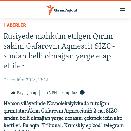
Link
açıqlığı
Esas
HABERLER
mündericege
HABERLER
Rusiyede mahküm etilgen Qırım
qaytmaq
SİYASET
Baş
sakini Gafarovnı Aqmescit SİZO-
İQTİSADİYAT
navigatsiyağa
sından belli olmağan yerge etap
qaytmaq
CEMİYET
ettiler
Qıdıruvğa
MEDENİYET
qaytmaq
04 sentâbr 2024, 13:42
İNSAN AQLARI
Paylaşmaq
VPN-siz oquñız
VİDEO
Herson vilâyetinde Novooleksiyivkada tutulğan
SÜRET
qırımtatar Akim Gafarovnı Aqmescitniñ 2-nci SİZO-
BLOGLAR
sından belli olmağan yerge cezasını çekmek içün alıp
kettiler. Bu aqta "Tribunal. Krımskiy epizod" telegram
FİKİR