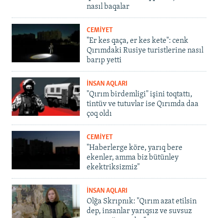
nasıl baqalar
CEMİYET
"Er kes qaça, er kes kete": cenk
Qırımdaki Rusiye turistlerine nasıl
barıp yetti
İNSAN AQLARI
"Qırım birdemligi" işini toqtattı,
tintüv ve tutuvlar ise Qırımda daa
çoq oldı
CEMİYET
"Haberlerge köre, yarıq bere
ekenler, amma biz bütünley
ekektriksizmiz"
İNSAN AQLARI
Olğa Skrıpnık: "Qırım azat etilsin
dep, insanlar yarıqsız ve suvsuz