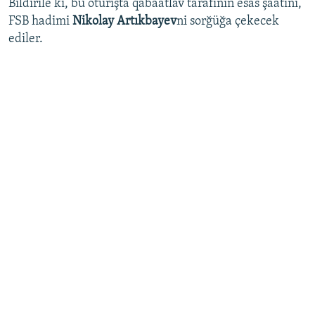
Bildirile ki, bu oturışta qabaatlav tarafınıñ esas şaatını,
FSB hadimi
Nikolay Artıkbayev
ni sorğüğa çekecek
ediler.