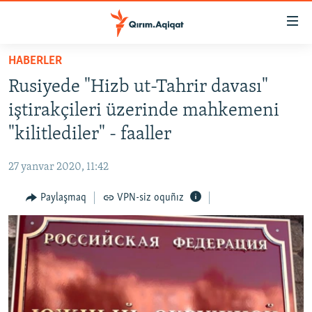
Link
açıqlığı
Esas
HABERLER
mündericege
HABERLER
Rusiyede "Hizb ut-Tahrir davası"
qaytmaq
SİYASET
Baş
iştirakçileri üzerinde mahkemeni
İQTİSADİYAT
navigatsiyağa
"kilitlediler" - faaller
qaytmaq
CEMİYET
Qıdıruvğa
27 yanvar 2020, 11:42
MEDENİYET
qaytmaq
Paylaşmaq
VPN-siz oquñız
İNSAN AQLARI
VİDEO
SÜRET
BLOGLAR
FİKİR