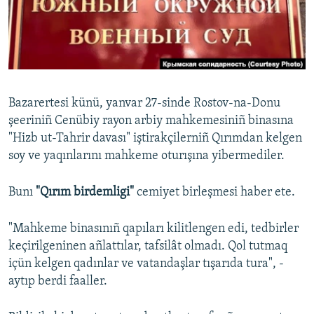
Русский
Українською
QOŞULIÑIZ!
Bazarertesi künü, yanvar 27-sinde Rostov-na-Donu
şeeriniñ Cenübiy rayon arbiy mahkemesiniñ binasına
"Hizb ut-Tahrir davası" iştirakçilerniñ Qırımdan kelgen
RFE/RS bütün saytları
soy ve yaqınlarını mahkeme oturışına yibermediler.
Bunı
"Qırım birdemligi"
cemiyet birleşmesi haber ete.
"Mahkeme binasınıñ qapıları kilitlengen edi, tedbirler
keçirilgeninen añlattılar, tafsilât olmadı. Qol tutmaq
içün kelgen qadınlar ve vatandaşlar tışarıda tura", -
aytıp berdi faaller.