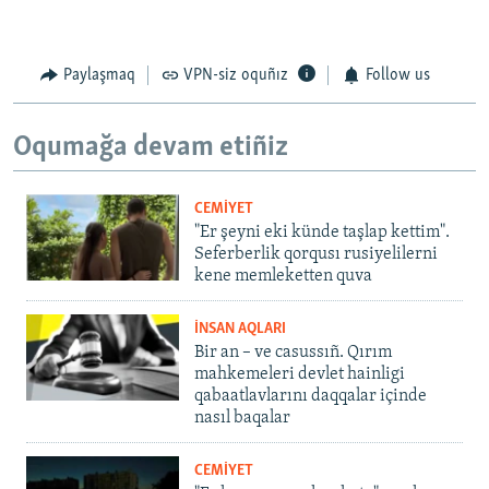
Paylaşmaq
VPN-siz oquñız
Follow us
Oqumağa devam etiñiz
CEMİYET
"Er şeyni eki künde taşlap kettim".
Seferberlik qorqusı rusiyelilerni
kene memleketten quva
İNSAN AQLARI
Bir an – ve casussıñ. Qırım
mahkemeleri devlet hainligi
qabaatlavlarını daqqalar içinde
nasıl baqalar
CEMİYET