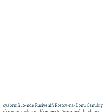
oyabrniñ 15-nde Rusiyeniñ Rostov-na-Donu Cenübiy
okrugınıñ arbiy mahkemesi Bağçasaraydaki ekinci