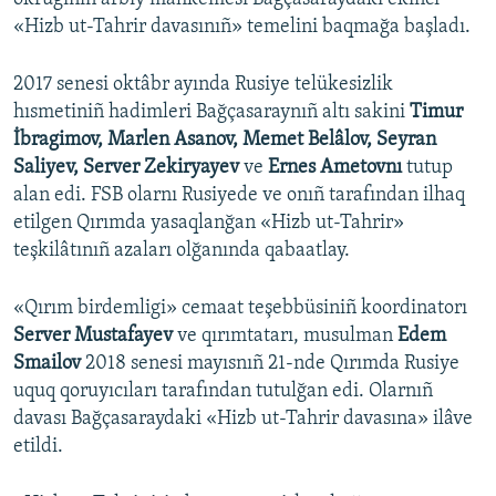
«Hizb ut-Tahrir davasınıñ» temelini baqmağa başladı.
2017 senesi oktâbr ayında Rusiye telükesizlik
hısmetiniñ hadimleri Bağçasaraynıñ altı sakini
Timur
İbragimov, Marlen Asanov, Memet Belâlov, Seyran
Saliyev, Server Zekiryayev
ve
Ernes Ametovnı
tutup
alan edi. FSB olarnı Rusiyede ve onıñ tarafından ilhaq
etilgen Qırımda yasaqlanğan «Hizb ut-Tahrir»
teşkilâtınıñ azaları olğanında qabaatlay.
«Qırım birdemligi» cemaat teşebbüsiniñ koordinatorı
Server Mustafayev
ve qırımtatarı, musulman
Edem
Smailov
2018 senesi mayısnıñ 21-nde Qırımda Rusiye
uquq qoruyıcıları tarafından tutulğan edi. Olarnıñ
davası Bağçasaraydaki «Hizb ut-Tahrir davasına» ilâve
etildi.