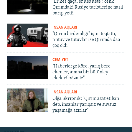
"Er kes qaça, er kes kete": cenk
Qırımdaki Rusiye turistlerine nasıl
barıp yetti
İNSAN AQLARI
"Qırım birdemligi" işini toqtattı,
tintüv ve tutuvlar ise Qırımda daa
çoq oldı
CEMİYET
"Haberlerge köre, yarıq bere
ekenler, amma biz bütünley
ekektriksizmiz"
İNSAN AQLARI
Olğa Skrıpnık: "Qırım azat etilsin
dep, insanlar yarıqsız ve suvsuz
yaşamağa azırlar"