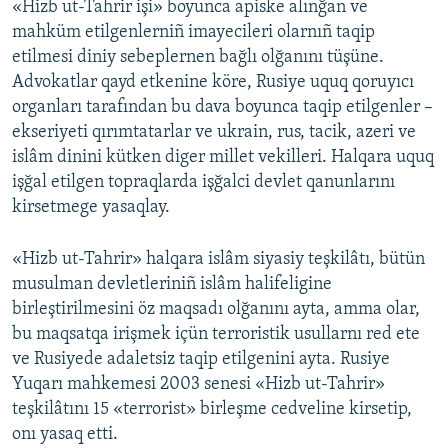
«Hizb ut-Tahrir işi» boyunca apiske alınğan ve
mahküm etilgenlerniñ imayecileri olarnıñ taqip
etilmesi diniy sebeplernen bağlı olğanını tüşüne.
Advokatlar qayd etkenine köre, Rusiye uquq qoruyıcı
organları tarafından bu dava boyunca taqip etilgenler –
ekseriyeti qırımtatarlar ve ukrain, rus, tacik, azeri ve
islâm dinini kütken diger millet vekilleri. Halqara uquq
işğal etilgen topraqlarda işğalci devlet qanunlarını
kirsetmege yasaqlay.
«Hizb ut-Tahrir» halqara islâm siyasiy teşkilâtı, bütün
musulman devletleriniñ islâm halifeligine
birleştirilmesini öz maqsadı olğanını ayta, amma olar,
bu maqsatqa irişmek içün terroristik usullarnı red ete
ve Rusiyede adaletsiz taqip etilgenini ayta. Rusiye
Yuqarı mahkemesi 2003 senesi «Hizb ut-Tahrir»
teşkilâtını 15 «terrorist» birleşme cedveline kirsetip,
onı yasaq etti.