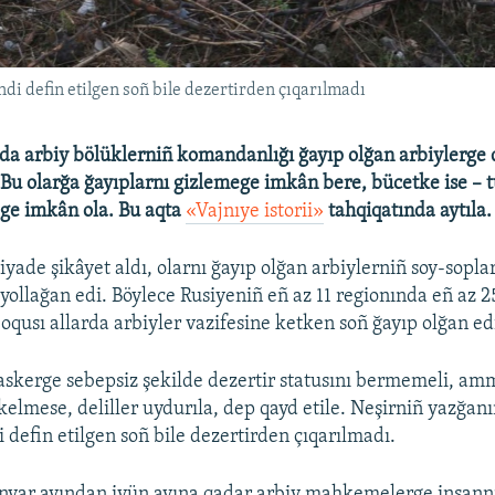
di defin etilgen soñ bile dezertirden çıqarılmadı
da arbiy bölüklerniñ komandanlığı ğayıp olğan arbiylerge 
. Bu olarğa ğayıplarnı gizlemege imkân bere, bücetke ise – 
e imkân ola. Bu aqta
«Vajnıye istorii»
tahqiqatında aytıla.
yade şikâyet aldı, olarnı ğayıp olğan arbiylerniñ soy-sopla
ollağan edi. Böylece Rusiyeniñ eñ az 11 regionında eñ az 2
oqusı allarda arbiyler vazifesine ketken soñ ğayıp olğan edi
kerge sebepsiz şekilde dezertir statusını bermemeli, am
kelmese, deliller uydurıla, dep qayd etile. Neşirniñ yazğanı
 defin etilgen soñ bile dezertirden çıqarılmadı.
nvar ayından iyün ayına qadar arbiy mahkemelerge insannı