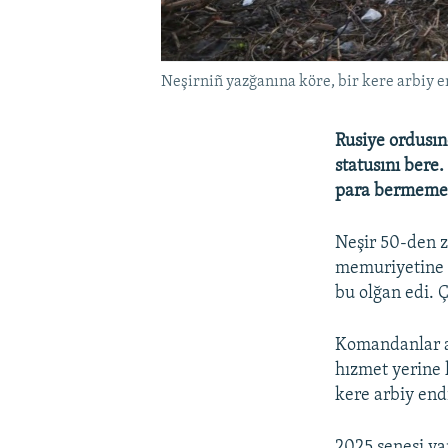
Neşirniñ yazğanına köre, bir kere arbiy en
Rusiye ordusın
statusını bere
para bermemeg
Neşir 50-den zi
memuriyetine y
bu olğan edi. Ç
Komandanlar as
hızmet yerine 
kere arbiy endi
2025 senesi ya