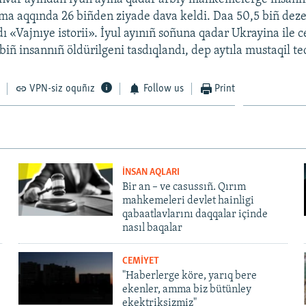
ıma aqqında 26 biñden ziyade dava keldi. Daa 50,5 biñ dezer
dı «Vajnıye istorii». İyul ayınıñ soñuna qadar Ukrayina ile 
biñ insannıñ öldürilgeni tasdıqlandı, dep aytıla mustaqil te
VPN-siz oquñız
Follow us
Print
İNSAN AQLARI
Bir an – ve casussıñ. Qırım
mahkemeleri devlet hainligi
qabaatlavlarını daqqalar içinde
nasıl baqalar
CEMİYET
"Haberlerge köre, yarıq bere
ekenler, amma biz bütünley
ekektriksizmiz"