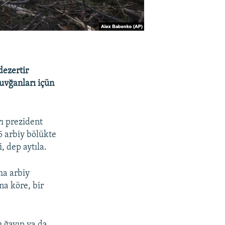
dezertir
tuvğanları içün
rı prezident
5 arbiy bölükte
, dep aytıla.
ma arbiy
na köre, bir
 ğayıp ya da