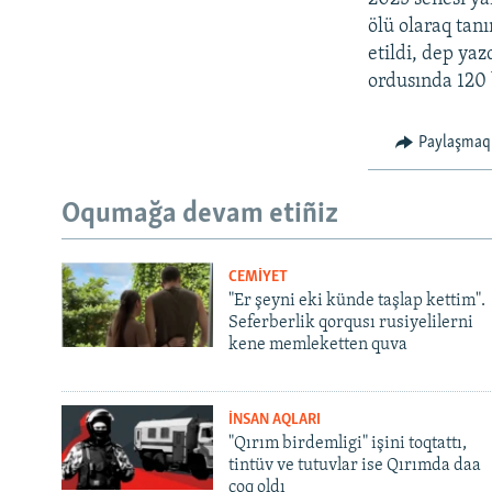
ölü olaraq tan
etildi, dep yaz
ordusında 120 
Paylaşmaq
Oqumağa devam etiñiz
CEMİYET
"Er şeyni eki künde taşlap kettim".
Seferberlik qorqusı rusiyelilerni
kene memleketten quva
İNSAN AQLARI
"Qırım birdemligi" işini toqtattı,
tintüv ve tutuvlar ise Qırımda daa
çoq oldı