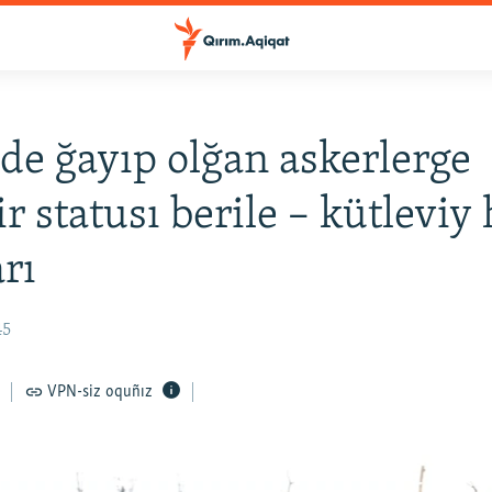
de ğayıp olğan askerlerge
ir statusı berile – kütleviy
arı
45
VPN-siz oquñız