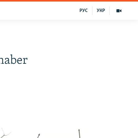
РУС
УКР
 haber