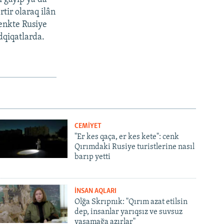
tir olaraq ilân
cenkte Rusiye
dqiqatlarda.
CEMİYET
"Er kes qaça, er kes kete": cenk
Qırımdaki Rusiye turistlerine nasıl
barıp yetti
İNSAN AQLARI
Olğa Skrıpnık: "Qırım azat etilsin
dep, insanlar yarıqsız ve suvsuz
yaşamağa azırlar"