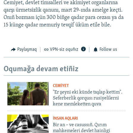
Cemiyet, devlet timsalleri ve akimiyet organlarına
qarşı ürmetsizlik qanunı, mart 29-ında amelge keçti.
Onıñ bozması içün 300 biñge qadar para cezası ya da
15 künge qadar memuriy tevqif üküm etile bile.
Paylaşmaq
VPN-siz oquñız
Follow us
Oqumağa devam etiñiz
CEMİYET
"Er şeyni eki künde taşlap kettim".
Seferberlik qorqusı rusiyelilerni
kene memleketten quva
İNSAN AQLARI
Bir an – ve casussıñ. Qırım
mahkemeleri devlet hainligi