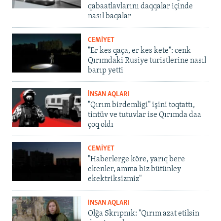
qabaatlavlarını daqqalar içinde
nasıl baqalar
CEMİYET
"Er kes qaça, er kes kete": cenk
Qırımdaki Rusiye turistlerine nasıl
barıp yetti
İNSAN AQLARI
"Qırım birdemligi" işini toqtattı,
tintüv ve tutuvlar ise Qırımda daa
çoq oldı
CEMİYET
"Haberlerge köre, yarıq bere
ekenler, amma biz bütünley
ekektriksizmiz"
İNSAN AQLARI
Olğa Skrıpnık: "Qırım azat etilsin