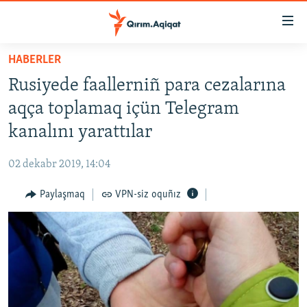
Link
açıqlığı
Esas
HABERLER
mündericege
HABERLER
Rusiyede faallerniñ para cezalarına
qaytmaq
SİYASET
Baş
aqça toplamaq içün Telegram
İQTİSADİYAT
navigatsiyağa
kanalını yarattılar
qaytmaq
CEMİYET
Qıdıruvğa
02 dekabr 2019, 14:04
MEDENİYET
qaytmaq
Paylaşmaq
VPN-siz oquñız
İNSAN AQLARI
VİDEO
SÜRET
BLOGLAR
FİKİR