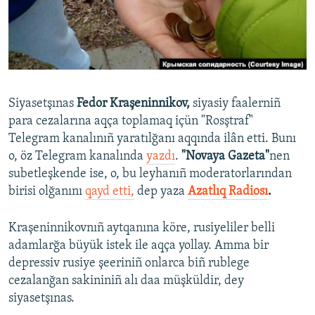
Русский
Українською
QOŞULIÑIZ!
Siyasetşınas
Fedor Kraşeninnikov,
siyasiy faalerniñ
para cezalarına aqça toplamaq içün "Rosştraf"
Telegram kanalınıñ yaratılğanı aqqında ilân etti. Bunı
RFE/RS bütün saytları
o, öz Telegram kanalında
yazdı
.
"Novaya Gazeta"
nen
subetleşkende ise, o, bu leyhanıñ moderatorlarından
birisi olğanını
qayd etti,
dep yaza
Azatlıq Radiosı
.
Kraşeninnikovnıñ aytqanına köre, rusiyeliler belli
adamlarğa büyük istek ile aqça yollay. Amma bir
depressiv rusiye şeeriniñ onlarca biñ rublege
cezalanğan sakininiñ alı daa müşküldir, dey
siyasetşınas.