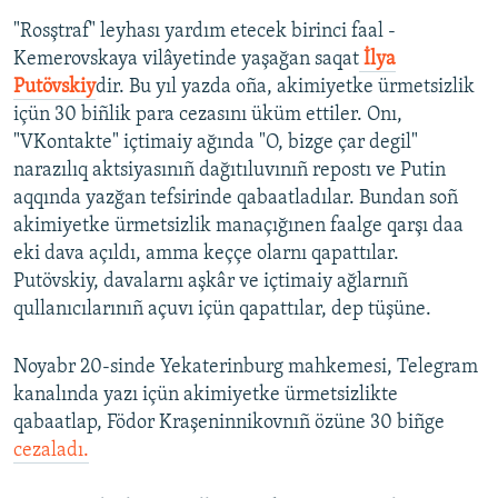
"Rosştraf" leyhası yardım etecek birinci faal -
Kemerovskaya vilâyetinde yaşağan saqat
İlya
Putövskiy
dir. Bu yıl yazda oña, akimiyetke ürmetsizlik
içün 30 biñlik para cezasını üküm ettiler. Onı,
"VKontakte" içtimaiy ağında "O, bizge çar degil"
narazılıq aktsiyasınıñ dağıtıluvınıñ repostı ve Putin
aqqında yazğan tefsirinde qabaatladılar. Bundan soñ
akimiyetke ürmetsizlik manaçığınen faalge qarşı daa
eki dava açıldı, amma keççe olarnı qapattılar.
Putövskiy, davalarnı aşkâr ve içtimaiy ağlarnıñ
qullanıcılarınıñ açuvı içün qapattılar, dep tüşüne.
Noyabr 20-sinde Yekaterinburg mahkemesi, Telegram
kanalında yazı içün akimiyetke ürmetsizlikte
qabaatlap, Födor Kraşeninnikovnıñ özüne 30 biñge
cezaladı.