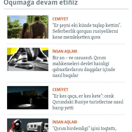
Oqumağa devam etiñiz
CEMİYET
"Er şeyni eki künde taşlap kettim".
Seferberlik qorqusı rusiyelilerni
kene memleketten quva
İNSAN AQLARI
Bir an – ve casussıñ. Qırım
mahkemeleri devlet hainligi
qabaatlavlarını daqqalar içinde
nasıl baqalar
CEMİYET
"Er kes qaça, er kes kete": cenk
Qırımdaki Rusiye turistlerine nasıl
barıp yetti
İNSAN AQLARI
"Qırım birdemligi" işini toqtattı,