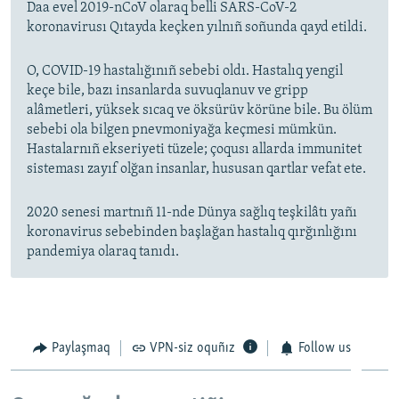
Daa evel 2019-nCoV olaraq belli SARS-CoV-2
koronavirusı Qıtayda keçken yılnıñ soñunda qayd etildi.
O, COVID-19 hastalığınıñ sebebi oldı. Hastalıq yengil
keçe bile, bazı insanlarda suvuqlanuv ve gripp
alâmetleri, yüksek sıcaq ve öksürüv körüne bile. Bu ölüm
sebebi ola bilgen pnevmoniyağa keçmesi mümkün.
Hastalarnıñ ekseriyeti tüzele; çoqusı allarda immunitet
sisteması zayıf olğan insanlar, hususan qartlar vefat ete.
2020 senesi martnıñ 11-nde Dünya sağlıq teşkilâtı yañı
koronavirus sebebinden başlağan hastalıq qırğınlığını
pandemiya olaraq tanıdı.
Paylaşmaq
VPN-siz oquñız
Follow us