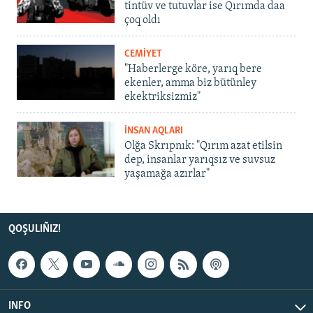
tintüv ve tutuvlar ise Qırımda daa
çoq oldı
CEMİYET
"Haberlerge köre, yarıq bere
ekenler, amma biz bütünley
ekektriksizmiz"
İNSAN AQLARI
Olğa Skrıpnık: "Qırım azat etilsin
dep, insanlar yarıqsız ve suvsuz
yaşamağa azırlar"
QOŞULIÑIZ!
INFO