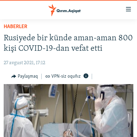
Link
açıqlığı
Esas
HABERLER
mündericege
HABERLER
Rusiyede bir künde aman-aman 800
qaytmaq
SİYASET
Baş
kişi COVID-19-dan vefat etti
İQTİSADİYAT
navigatsiyağa
qaytmaq
27 avgust 2021, 17:12
CEMİYET
Qıdıruvğa
MEDENİYET
Paylaşmaq
VPN-siz oquñız
qaytmaq
İNSAN AQLARI
VİDEO
SÜRET
BLOGLAR
FİKİR