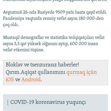
Avgustnıñ 26-nda Rusiyede 9509 yañı hasta qayd etildi.
Pandemiya vaqtında resmiy vefat sayısı 180 000-den
çoq oldı.
Mustaqil demograflar ve statistika tedqiqatçıları vefat
sayısı 3,5 qat yüksek olğanını aytıp, 600 000 insan
vefat etkenini tüşüne.
Bloklav ve tsenzurasız haberler!
Qırım.Aqiqat qullanımını
qurmaq içün
iOS
ve
Android
.
COVID-19 koronavirus yuqunçı