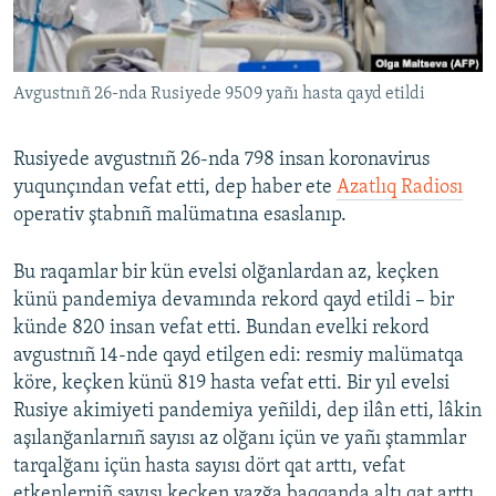
Русский
Українською
Avgustnıñ 26-nda Rusiyede 9509 yañı hasta qayd etildi
QOŞULIÑIZ!
Rusiyede avgustnıñ 26-nda 798 insan koronavirus
yuqunçından vefat etti, dep haber ete
Azatlıq Radiosı
operativ ştabnıñ malümatına esaslanıp.
RFE/RS bütün saytları
Bu raqamlar bir kün evelsi olğanlardan az, keçken
künü pandemiya devamında rekord qayd etildi – bir
künde 820 insan vefat etti. Bundan evelki rekord
avgustnıñ 14-nde qayd etilgen edi: resmiy malümatqa
köre, keçken künü 819 hasta vefat etti. Bir yıl evelsi
Rusiye akimiyeti pandemiya yeñildi, dep ilân etti, lâkin
aşılanğanlarnıñ sayısı az olğanı içün ve yañı ştammlar
tarqalğanı içün hasta sayısı dört qat arttı, vefat
etkenlerniñ sayısı keçken yazğa baqqanda altı qat arttı.