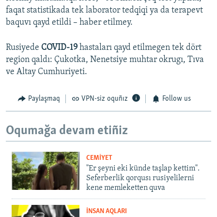
faqat statistikada tek laborator tedqiqi ya da terapevt
baquvı qayd etildi – haber etilmey.
Rusiyede
COVID-19
hastaları qayd etilmegen tek dört
region qaldı: Çukotka, Nenetsiye muhtar okrugı, Tıva
ve Altay Cumhuriyeti.
Paylaşmaq
VPN-siz oquñız
Follow us
Oqumağa devam etiñiz
CEMİYET
"Er şeyni eki künde taşlap kettim".
Seferberlik qorqusı rusiyelilerni
kene memleketten quva
İNSAN AQLARI