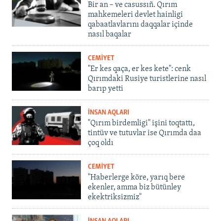
Bir an – ve casussıñ. Qırım
mahkemeleri devlet hainligi
qabaatlavlarını daqqalar içinde
nasıl baqalar
CEMİYET
"Er kes qaça, er kes kete": cenk
Qırımdaki Rusiye turistlerine nasıl
barıp yetti
İNSAN AQLARI
"Qırım birdemligi" işini toqtattı,
tintüv ve tutuvlar ise Qırımda daa
çoq oldı
CEMİYET
"Haberlerge köre, yarıq bere
ekenler, amma biz bütünley
ekektriksizmiz"