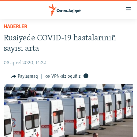
Link
açıqlığı
Esas
HABERLER
mündericege
HABERLER
Rusiyede COVID-19 hastalarınıñ
qaytmaq
SİYASET
Baş
sayısı arta
İQTİSADİYAT
navigatsiyağa
qaytmaq
08 aprel 2020, 14:22
CEMİYET
Qıdıruvğa
MEDENİYET
Paylaşmaq
VPN-siz oquñız
qaytmaq
İNSAN AQLARI
VİDEO
SÜRET
BLOGLAR
FİKİR