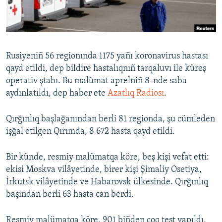
Русский
Українською
Rusiyeniñ 56 regionında 1175 yañı koronavirus hastası
QOŞULIÑIZ!
qayd etildi, dep bildire hastalıqnıñ tarqaluvı ile küreş
operativ ştabı. Bu malümat aprelniñ 8-nde saba
aydınlatıldı, dep haber ete
Azatlıq Radiosı
.
RFE/RS bütün saytları
Qırğınlıq başlağanından berli 81 regionda, şu cümleden
işğal etilgen Qırımda, 8 672 hasta qayd etildi.
Bir künde, resmiy malümatqa köre, beş kişi vefat etti:
ekisi Moskva vilâyetinde, birer kişi Şimaliy Osetiya,
İrkutsk vilâyetinde ve Habarovsk ülkesinde. Qırğınlıq
başından berli 63 hasta can berdi.
Resmiy malümatqa köre, 901 biñden çoq test yapıldı,