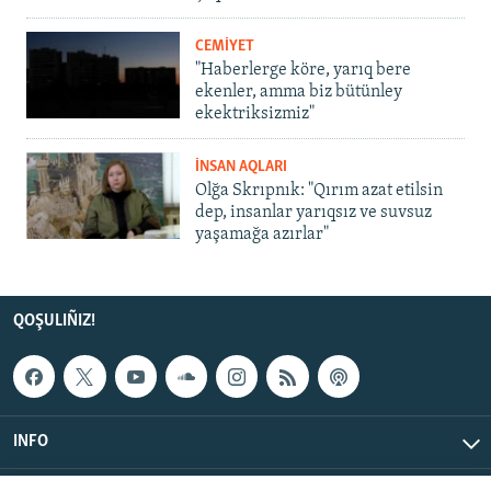
CEMİYET
"Haberlerge köre, yarıq bere
ekenler, amma biz bütünley
ekektriksizmiz"
İNSAN AQLARI
Olğa Skrıpnık: "Qırım azat etilsin
dep, insanlar yarıqsız ve suvsuz
yaşamağa azırlar"
QOŞULIÑIZ!
INFO