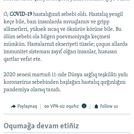
O,
COVID-19
hastalığınıñ sebebi oldı. Hastalıq yengil
keçe bile, bazı insanlarda suvuqlanuv ve gripp
alâmetleri, yüksek sıcaq ve öksürüv körüne bile. Bu
ölüm sebebi ola bilgen pnevmoniyağa keçmesi
mümkün. Hastalarnıñ ekseriyeti tüzele; çoqusı allarda
immunitet sisteması zayıf olğan insanlar, hususan
qartlar vefat ete.
2020 senesi martnıñ 11-nde Dünya sağlıq teşkilâtı yañı
koronavirus sebebinden başlağan hastalıq qırğınlığını
pandemiya olaraq tanıdı.
Paylaşmaq
VPN-siz oquñız
Follow us
Oqumağa devam etiñiz