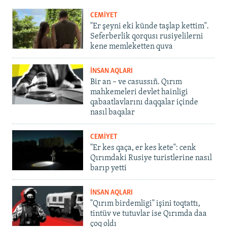
CEMİYET
"Er şeyni eki künde taşlap kettim".
Seferberlik qorqusı rusiyelilerni
kene memleketten quva
İNSAN AQLARI
Bir an – ve casussıñ. Qırım
mahkemeleri devlet hainligi
qabaatlavlarını daqqalar içinde
nasıl baqalar
CEMİYET
"Er kes qaça, er kes kete": cenk
Qırımdaki Rusiye turistlerine nasıl
barıp yetti
İNSAN AQLARI
"Qırım birdemligi" işini toqtattı,
tintüv ve tutuvlar ise Qırımda daa
çoq oldı