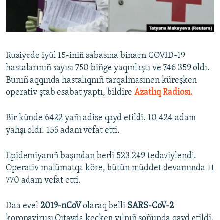
Русский
Українською
Rusiyede iyül 15-iniñ sabasına binaen COVID-19
QOŞULIÑIZ!
hastalarınıñ sayısı 750 biñge yaqınlaştı ve 746 359 oldı.
Bunıñ aqqında hastalıqnıñ tarqalmasınen küreşken
operativ ştab esabat yaptı, bildire
Azatlıq Radiosı.
RFE/RS bütün saytları
Bir künde 6422 yañı adise qayd etildi. 10 424 adam
yahşı oldı. 156 adam vefat etti.
Epidemiyanıñ başından berli 523 249 tedaviylendi.
Operativ malümatqa köre, bütün müddet devamında 11
770 adam vefat etti.
Daa evel
2019-nCoV
olaraq belli
SARS-CoV-2
koronavirusı Qıtayda keçken yılnıñ soñunda qayd etildi.