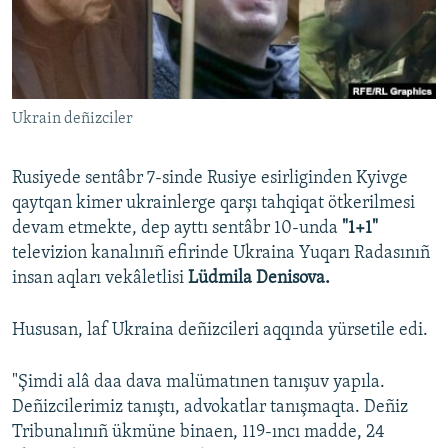
Русский
Українською
Ukrain deñizciler
QOŞULIÑIZ!
Rusiyede sentâbr 7-sinde Rusiye esirliginden Kyivge
qaytqan kimer ukrainlerge qarşı tahqiqat ötkerilmesi
RFE/RS bütün saytları
devam etmekte, dep ayttı sentâbr 10-unda
"1+1"
televizion kanalınıñ efirinde Ukraina Yuqarı Radasınıñ
insan aqları vekâletlisi
Lüdmila Denisova.
Hususan, laf Ukraina deñizcileri aqqında yürsetile edi.
"Şimdi alâ daa dava malümatınen tanışuv yapıla.
Deñizcilerimiz tanıştı, advokatlar tanışmaqta. Deñiz
Tribunalınıñ ükmüne binaen, 119-ıncı madde, 24