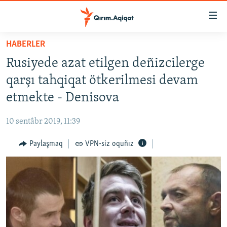
Link
açıqlığı
Esas
HABERLER
mündericege
HABERLER
Rusiyede azat etilgen deñizcilerge
qaytmaq
SİYASET
Baş
qarşı tahqiqat ötkerilmesi devam
İQTİSADİYAT
navigatsiyağa
etmekte - Denisova
qaytmaq
CEMİYET
Qıdıruvğa
10 sentâbr 2019, 11:39
MEDENİYET
qaytmaq
Paylaşmaq
VPN-siz oquñız
İNSAN AQLARI
VİDEO
SÜRET
BLOGLAR
FİKİR