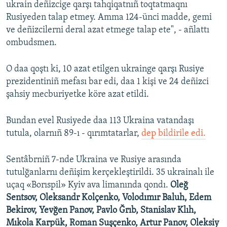
ukrain deñizcige qarşı tahqiqatnıñ toqtatmaqnı
Rusiyeden talap etmey. Amma 124-ünci madde, gemi
ve deñizcilerni deral azat etmege talap ete", - añlattı
ombudsmen.
O daa qoştı ki, 10 azat etilgen ukrainge qarşı Rusiye
prezidentiniñ mefası bar edi, daa 1 kişi ve 24 deñizci
şahsiy mecburiyetke köre azat etildi.
Bundan evel Rusiyede daa 113 Ukraina vatandaşı
tutula, olarnıñ 89-ı - qırımtatarlar,
dep bildirile edi.
Sentâbrniñ 7-nde Ukraina ve Rusiye arasında
tutulğanlarnı deñişim kerçekleştirildi. 35 ukrainalı ile
uçaq «Borıspil» Kyiv ava limanında qondı.
Oleğ
Sentsov, Oleksandr Kolçenko, Volodımır Baluh, Edem
Bekirov, Yevğen Panov, Pavlo Ğrıb, Stanislav Klıh,
Mıkola Karpük, Roman Suşçenko, Artur Panov, Oleksiy