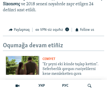
Sizonovıç
ve 2018 senesi noyabrde zapr etilgen 24
deñizci azat etildi.
Paylaşmaq
VPN-siz oquñız
Follow us
Oqumağa devam etiñiz
CEMİYET
"Er şeyni eki künde taşlap kettim".
Seferberlik qorqusı rusiyelilerni
kene memleketten quva
İNSAN AQLARI
УКР
РУС
Bir an – ve casussıñ. Qırım
mahkemeleri devlet hainligi
qabaatlavlarını daqqalar içinde
nasıl baqalar