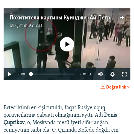
Похитителя картины Куинджи «Ай-Петри. Крым» задержали в Москве (видео)
by
Qırım.Aqiqat
No media source currently available
0:00
0:01:51
Doğru link
Ertesi künü er kişi tutuldı, faqat Rusiye uquq
qoruyıcılarına qabaatı olmağanını ayttı. Adı
Denis
Çuprikov
, o, Moskvada mesüliyeti sıñırlanğan
cemiyetniñ saibi ola. O, Qırımda Kefede doğdı, em