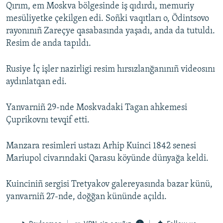
Qırım, em Moskva bölgesinde iş qıdırdı, memuriy
mesüliyetke çekilgen edi. Soñki vaqıtları o, Ödintsovo
rayonınıñ Zareçye qasabasında yaşadı, anda da tutuldı.
Resim de anda tapıldı.
Rusiye İç işler nazirligi resim hırsızlanğanınıñ videosını
aydınlatqan edi.
Yanvarniñ 29-nde Moskvadaki Tagan ahkemesi
Çuprikovnı tevqif etti.
Manzara resimleri ustazı Arhip Kuinci 1842 senesi
Mariupol civarındaki Qarasu köyünde dünyağa keldi.
Kuinciniñ sergisi Tretyakov galereyasında bazar künü,
yanvarniñ 27-nde, doğğan kününde açıldı.