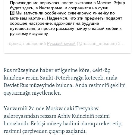
Rus müzeyinde haber etilgenine köre, «eki-üç
künden» resim Sankt-Peterburgğa ketecek, anda
Devlet Rus müzeyinde buluna. Anda resimniñ şeklini
qaytarmağa niyetleneler.
Yanvarniñ 27-nde Moskvadaki Tretyakov
galereyasından ressam Arhiv Kuinciniñ resimi
hırsızlandı. Er kişi müzey hadimi olaraq areket etip,
resimni çerçiveden çıqarıp saqlandı.