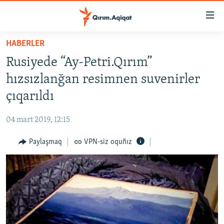
Link
açıqlığı
Esas
HABERLER
mündericege
HABERLER
Rusiyede “Ay-Petri.Qırım”
qaytmaq
SİYASET
Baş
hızsızlanğan resimnen suvenirler
İQTİSADİYAT
navigatsiyağa
çıqarıldı
qaytmaq
CEMİYET
Qıdıruvğa
04 mart 2019, 12:15
MEDENİYET
qaytmaq
Paylaşmaq
VPN-siz oquñız
İNSAN AQLARI
VİDEO
SÜRET
BLOGLAR
FİKİR