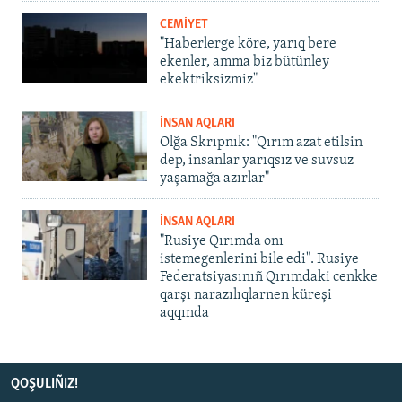
CEMİYET
"Haberlerge köre, yarıq bere
ekenler, amma biz bütünley
ekektriksizmiz"
İNSAN AQLARI
Olğa Skrıpnık: "Qırım azat etilsin
dep, insanlar yarıqsız ve suvsuz
yaşamağa azırlar"
İNSAN AQLARI
"Rusiye Qırımda onı
istemegenlerini bile edi". Rusiye
Federatsiyasınıñ Qırımdaki cenkke
qarşı narazılıqlarnen küreşi
aqqında
QOŞULIÑIZ!