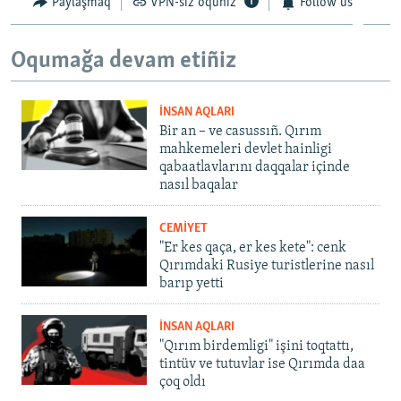
Paylaşmaq
VPN-siz oquñız
Follow us
Oqumağa devam etiñiz
İNSAN AQLARI
Bir an – ve casussıñ. Qırım
mahkemeleri devlet hainligi
qabaatlavlarını daqqalar içinde
nasıl baqalar
CEMİYET
"Er kes qaça, er kes kete": cenk
Qırımdaki Rusiye turistlerine nasıl
barıp yetti
İNSAN AQLARI
"Qırım birdemligi" işini toqtattı,
tintüv ve tutuvlar ise Qırımda daa
çoq oldı