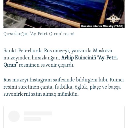
Русский
Українською
Qırsızlanğan "Ay-Petri. Qırım" resmi
QOŞULIÑIZ!
Sankt-Peterburda Rus müzeyi, yanvarda Moskova
müzeyinden hırsızlanğan,
Arhip Kuinciniñ “Ay-Petri.
RFE/RS bütün saytları
Qırım”
resminen suvenir çıqardı.
Rus müzeyi İnstagram saifesinde bildirgeni kibi, Kuinci
resimi süretinen çanta, futbilka, öglük, plaşç ve başqa
suvenirlerni satın almaq mümkün.