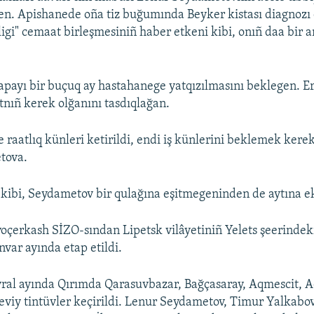
ken. Apishanede oña tiz buğumında Beyker kistası diagnozı
igi" cemaat birleşmesiniñ haber etkeni kibi, onıñ daa bir 
apayı bir buçuq ay hastahanege yatqızılmasını beklegen. 
tnıñ kerek olğanını tasdıqlağan.
raatlıq künleri ketirildi, endi iş künlerini beklemek kerek"
tova.
 kibi, Seydametov bir qulağına eşitmegeninden de aytına e
oçerkash SİZO-sından Lipetsk vilâyetiniñ Yelets şeerinde
nvar ayında etap etildi.
vral ayında Qırımda Qarasuvbazar, Bağçasaray, Aqmescit, A
eviy tintüvler keçirildi. Lenur Seydametov, Timur Yalkabo