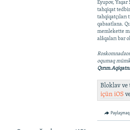
Eyupov, Yaşar 
tahqiqat tedbi
tahqiqatçıları
qabaatlana. Qı
memlekette mill
alâqaları bar 
Roskomnadzo
oqumaq müm
Qırım.Aqiqatn
Bloklav ve
içün
iOS
v
Paylaşmaq