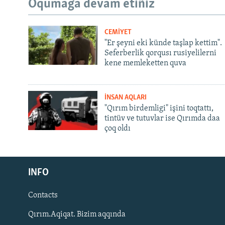
Oqumağa devam etiñiz
CEMİYET
"Er şeyni eki künde taşlap kettim".
Seferberlik qorqusı rusiyelilerni
kene memleketten quva
İNSAN AQLARI
"Qırım birdemligi" işini toqtattı,
tintüv ve tutuvlar ise Qırımda daa
çoq oldı
Русский
Українською
INFO
Contacts
QOŞULIÑIZ!
Qırım.Aqiqat. Bizim aqqında