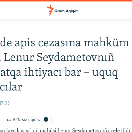
ede apis cezasına mahküm
n Lenur Seydametovnıñ
atqa ihtiyacı bar – uquq
cılar
17:03
VPN-siz oquñız
anları davası"nıñ mabüsi Lenur Seydametovnıñ acele tibb