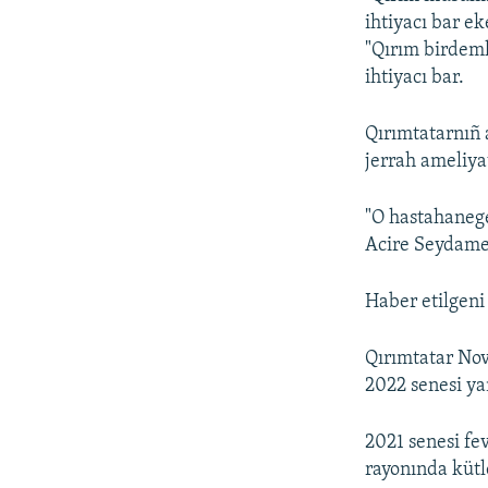
ihtiyacı bar e
"Qırım birdeml
ihtiyacı bar.
Qırımtatarnıñ 
jerrah ameliya
"O hastahanege 
Acire Seydame
Haber etilgeni
Qırımtatar Nov
2022 senesi ya
2021 senesi fe
rayonında kütl