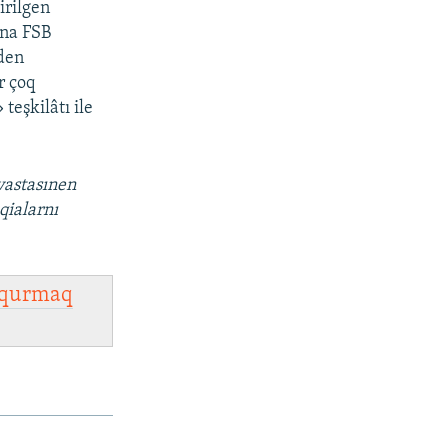
irilgen
ına FSB
aden
r çoq
teşkilâtı ile
vastasınen
qialarnı
qurmaq