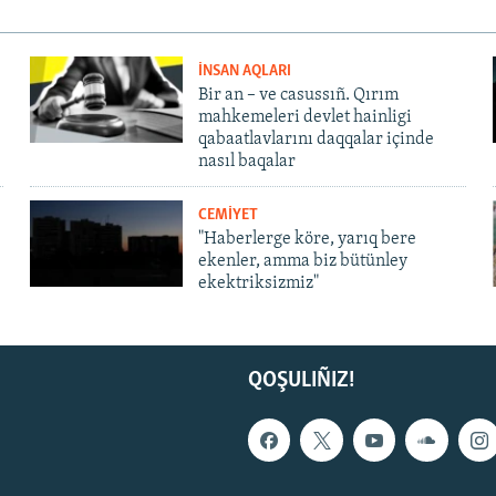
İNSAN AQLARI
Bir an – ve casussıñ. Qırım
mahkemeleri devlet hainligi
qabaatlavlarını daqqalar içinde
nasıl baqalar
CEMİYET
"Haberlerge köre, yarıq bere
ekenler, amma biz bütünley
ekektriksizmiz"
QOŞULIÑIZ!