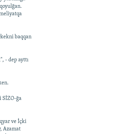
 qoyulğan.
ameliyatqa
Erkekni baqqan
, - dep ayttı
ken.
ki SİZO-ğa
qyar ve İçki
v, Azamat