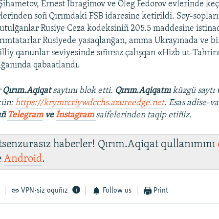
Şihametov, Ernest İbragimov ve Oleg Fedorov evlerinde keç
rlerinden soñ Qırımdaki FSB idaresine ketirildi. Soy-soplar
 tutulğanlar Rusiye Ceza kodeksiniñ 205.5 maddesine istin
rımtatarlar Rusiyede yasaqlanğan, amma Ukrayınada ve bi
iy qanunlar seviyesinde sıñırsız çalışqan «Hizb ut-Tahrir» 
olğanında qabaatlandı.
r
Qırım.Aqiqat
saytını blok etti.
Qırım.Aqiqatnı
küzgü saytı 
kün:
https://krymrcriywdcchs.azureedge.net
. Esas adise-va
ıñ
Telegram
ve
İnstagram
saifelerinden taqip etiñiz.
 tsenzurasız haberler! Qırım.Aqiqat qullanımını
e
Android
.
VPN-siz oquñız
Follow us
Print