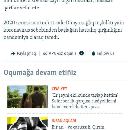
immunitet sisteması zayıf olğan insanlar, hususan
qartlar vefat ete.
2020 senesi martnıñ 11-nde Dünya sağlıq teşkilâtı yañı
koronavirus sebebinden başlağan hastalıq qırğınlığını
pandemiya olaraq tanıdı.
Paylaşmaq
VPN-siz oquñız
Follow us
Oqumağa devam etiñiz
CEMİYET
"Er şeyni eki künde taşlap kettim".
Seferberlik qorqusı rusiyelilerni
kene memleketten quva
İNSAN AQLARI
Bir an – ve casussıñ. Qırım