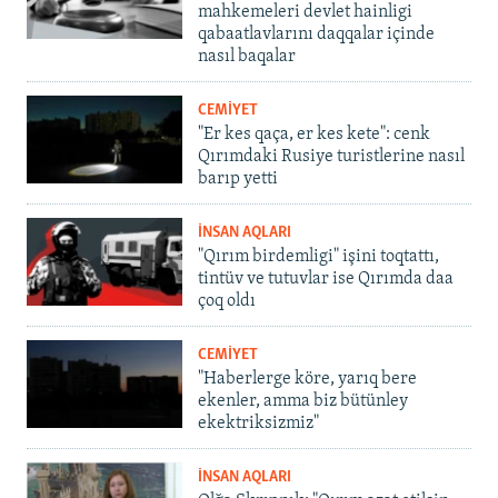
mahkemeleri devlet hainligi
qabaatlavlarını daqqalar içinde
nasıl baqalar
CEMİYET
"Er kes qaça, er kes kete": cenk
Qırımdaki Rusiye turistlerine nasıl
barıp yetti
İNSAN AQLARI
"Qırım birdemligi" işini toqtattı,
tintüv ve tutuvlar ise Qırımda daa
çoq oldı
CEMİYET
"Haberlerge köre, yarıq bere
ekenler, amma biz bütünley
ekektriksizmiz"
İNSAN AQLARI