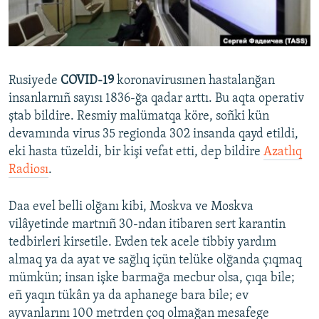
Русский
Українською
Rusiyede
COVID-19
koronavirusınen hastalanğan
QOŞULIÑIZ!
insanlarnıñ sayısı 1836-ğa qadar arttı. Bu aqta operativ
ştab bildire. Resmiy malümatqa köre, soñki kün
devamında virus 35 regionda 302 insanda qayd etildi,
eki hasta tüzeldi, bir kişi vefat etti, dep bildire
Azatlıq
RFE/RS bütün saytları
Radiosı
.
Daa evel belli olğanı kibi, Moskva ve Moskva
vilâyetinde martnıñ 30-ndan itibaren sert karantin
tedbirleri kirsetile. Evden tek acele tibbiy yardım
almaq ya da ayat ve sağlıq içün telüke olğanda çıqmaq
mümkün; insan işke barmağa mecbur olsa, çıqa bile;
eñ yaqın tükân ya da aphanege bara bile; ev
ayvanlarını 100 metrden çoq olmağan mesafege