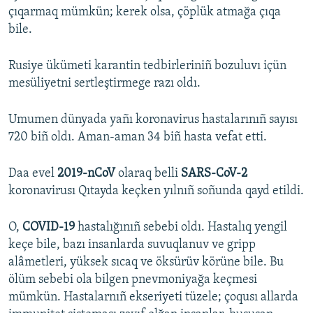
çıqarmaq mümkün; kerek olsa, çöplük atmağa çıqa
bile.
Rusiye ükümeti karantin tedbirleriniñ bozuluvı içün
mesüliyetni sertleştirmege razı oldı.
Umumen dünyada yañı koronavirus hastalarınıñ sayısı
720 biñ oldı. Aman-aman 34 biñ hasta vefat etti.
Daa evel
2019-nCoV
olaraq belli
SARS-CoV-2
koronavirusı Qıtayda keçken yılnıñ soñunda qayd etildi.
O,
COVID-19
hastalığınıñ sebebi oldı. Hastalıq yengil
keçe bile, bazı insanlarda suvuqlanuv ve gripp
alâmetleri, yüksek sıcaq ve öksürüv körüne bile. Bu
ölüm sebebi ola bilgen pnevmoniyağa keçmesi
mümkün. Hastalarnıñ ekseriyeti tüzele; çoqusı allarda