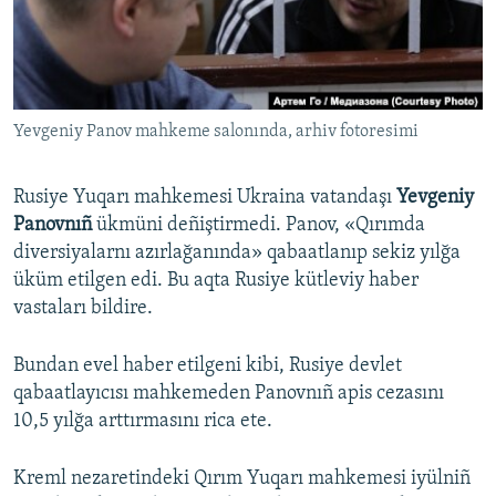
Русский
Українською
Yevgeniy Panov mahkeme salonında, arhiv fotoresimi
QOŞULIÑIZ!
Rusiye Yuqarı mahkemesi Ukraina vatandaşı
Yevgeniy
Panovnıñ
ükmüni deñiştirmedi. Panov, «Qırımda
RFE/RS bütün saytları
diversiyalarnı azırlağanında» qabaatlanıp sekiz yılğa
üküm etilgen edi. Bu aqta Rusiye kütleviy haber
vastaları bildire.
Bundan evel haber etilgeni kibi, Rusiye devlet
qabaatlayıcısı mahkemeden Panovnıñ apis cezasını
10,5 yılğa arttırmasını rica ete.
Kreml nezaretindeki Qırım Yuqarı mahkemesi iyülniñ