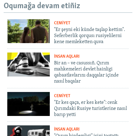
Oqumağa devam etiñiz
CEMİYET
"Er şeyni eki künde taşlap kettim".
Seferberlik qorqusı rusiyelilerni
kene memleketten quva
İNSAN AQLARI
Bir an – ve casussıñ. Qırım
mahkemeleri devlet hainligi
qabaatlavlarını daqqalar içinde
nasıl baqalar
CEMİYET
"Er kes qaça, er kes kete": cenk
Qırımdaki Rusiye turistlerine nasıl
barıp yetti
İNSAN AQLARI