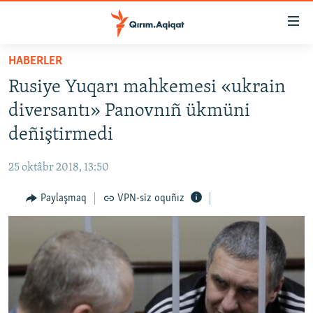
Link
açıqlığı
Esas
HABERLER
mündericege
HABERLER
Rusiye Yuqarı mahkemesi «ukrain
qaytmaq
SİYASET
Baş
diversantı» Panovnıñ ükmüni
İQTİSADİYAT
navigatsiyağa
deñiştirmedi
qaytmaq
CEMİYET
Qıdıruvğa
25 oktâbr 2018, 13:50
MEDENİYET
qaytmaq
Paylaşmaq
VPN-siz oquñız
İNSAN AQLARI
VİDEO
SÜRET
BLOGLAR
FİKİR