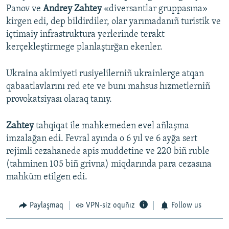
Panov ve
Andrey Zahtey
«diversantlar gruppasına»
kirgen edi, dep bildirdiler, olar yarımadanıñ turistik ve
içtimaiy infrastruktura yerlerinde terakt
kerçekleştirmege planlaştırğan ekenler.
Ukraina akimiyeti rusiyelilerniñ ukrainlerge atqan
qabaatlavlarını red ete ve bunı mahsus hızmetlerniñ
provokatsiyası olaraq tanıy.
Zahtey
tahqiqat ile mahkemeden evel añlaşma
imzalağan edi. Fevral ayında o 6 yıl ve 6 ayğa sert
rejimli cezahanede apis muddetine ve 220 biñ ruble
(tahminen 105 biñ grivna) miqdarında para cezasına
mahküm etilgen edi.
Paylaşmaq
VPN-siz oquñız
Follow us