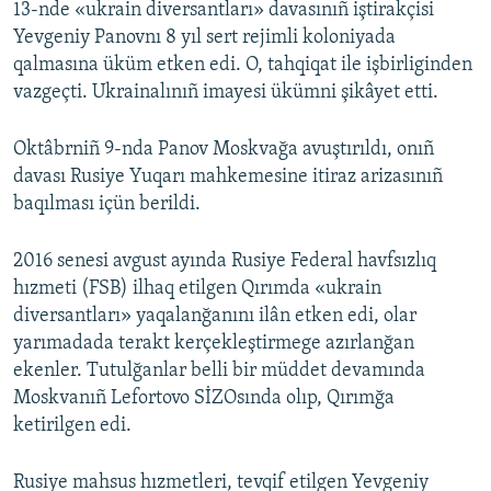
13-nde «ukrain diversantları» davasınıñ iştirakçisi
Yevgeniy Panovnı 8 yıl sert rejimli koloniyada
qalmasına üküm etken edi. O, tahqiqat ile işbirliginden
vazgeçti. Ukrainalınıñ imayesi ükümni şikâyet etti.
Oktâbrniñ 9-nda Panov Moskvağa avuştırıldı, onıñ
davası Rusiye Yuqarı mahkemesine itiraz arizasınıñ
baqılması içün berildi.
2016 senesi avgust ayında Rusiye Federal havfsızlıq
hızmeti (FSB) ilhaq etilgen Qırımda «ukrain
diversantları» yaqalanğanını ilân etken edi, olar
yarımadada terakt kerçekleştirmege azırlanğan
ekenler. Tutulğanlar belli bir müddet devamında
Moskvanıñ Lefortovo SİZOsında olıp, Qırımğa
ketirilgen edi.
Rusiye mahsus hızmetleri, tevqif etilgen Yevgeniy