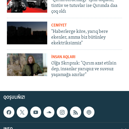
"Qırım birdemligi" işini toqtattı,
tintüv ve tutuvlar ise Qırımda daa
çoq oldı
CEMİYET
"Haberlerge köre, yarıq bere
ekenler, amma biz bütünley
ekektriksizmiz"
İNSAN AQLARI
Olğa Skrıpnık: "Qırım azat etilsin
dep, insanlar yarıqsız ve suvsuz
yaşamağa azırlar"
QOŞULIÑIZ!