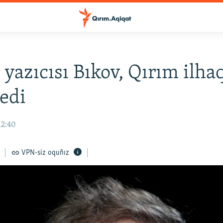
 yazıcısı Bıkov, Qırım ilha
dedi
12:40
VPN-siz oquñız