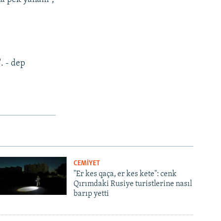
.
. - dep
CEMİYET
"Er kes qaça, er kes kete": cenk
Qırımdaki Rusiye turistlerine nasıl
barıp yetti