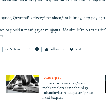
ınas, Qırımnıñ kelecegi ne olacağını bilmey, dep paylaştı
an baş belâsı meni ğayet muğayta. Menim içün bu faciadır"
cı.
VPN-siz oquñız
Follow us
Print
İNSAN AQLARI
Bir an – ve casussıñ. Qırım
mahkemeleri devlet hainligi
qabaatlavlarını daqqalar içinde
nasıl baqalar