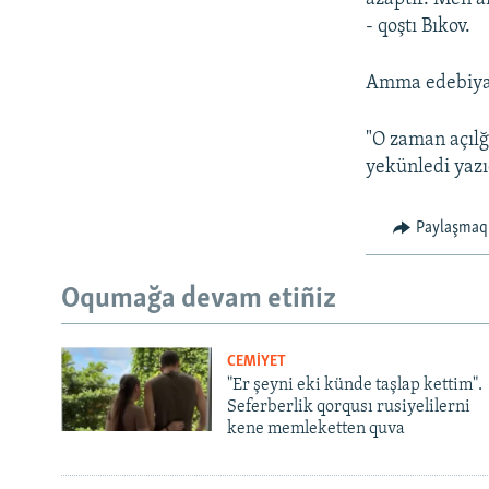
- qoştı Bıkov.
Amma edebiyatş
"O zaman açılğ
yekünledi yazı
Paylaşmaq
Oqumağa devam etiñiz
CEMİYET
"Er şeyni eki künde taşlap kettim".
Seferberlik qorqusı rusiyelilerni
kene memleketten quva