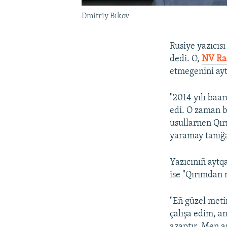
Dmitriy Bıkov
Rusiye yazıcısı
dedi. O,
NV Ra
etmegenini ayt
"2014 yılı baa
edi. O zaman b
usullarnen Qır
yaramay tanığa
Yazıcınıñ aytqa
ise "Qırımdan
"Eñ güzel met
çalışa edim, a
azaptır. Men 