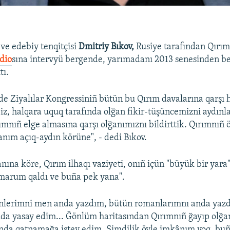
 ve edebiy tenqitçisi
Dmitriy Bıkov,
Rusiye tarafından Qırım
dio
sına intervyü bergende, yarımadanı 2013 senesinden ber
tı.
rde Ziyalılar Kongressiniñ bütün bu Qırım davalarına qarşı 
iz, halqara uquq tarafında olğan fikir-tüşüncemizni aydınla
ımnıñ elge almasına qarşı olğanımıznı bildirttik. Qırımnıñ 
nım açıq-aydın körüne", - dedi Bıkov.
nına köre, Qırım ilhaqı vaziyeti, onıñ içün "büyük bir yara"
 marum qaldı ve buña pek yana".
inlerimni men anda yazdım, bütün romanlarımnı anda yazd
nda yasay edim... Ğönlüm haritasından Qırımnıñ ğayıp olğa
anda qatnamağa istey edim. Şimdilik öyle imkânım yoq, bu