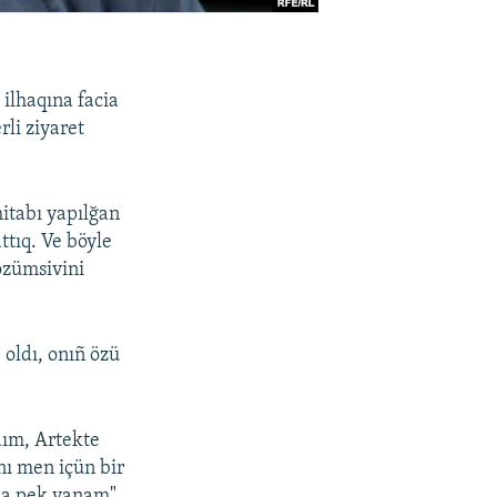
 ilhaqına facia
li ziyaret
hitabı yapılğan
ttıq. Ve böyle
özümsivini
 oldı, onıñ özü
ım, Artekte
nı men içün bir
ña pek yanam",