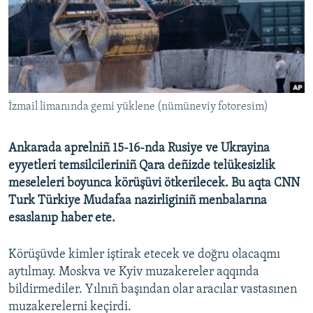
Русский
Українською
QOŞULIÑIZ!
İzmail limanında gemi yüklene (nümüneviy fotoresim)
Ankarada aprelniñ 15-16-nda Rusiye ve Ukrayina
RFE/RS bütün saytları
eyyetleri temsilcileriniñ Qara deñizde telükesizlik
meseleleri boyunca körüşüvi ötkerilecek. Bu aqta CNN
Turk Türkiye Mudafaa nazirliginiñ menbalarına
esaslanıp haber ete.
Körüşüvde kimler iştirak etecek ve doğru olacaqmı
aytılmay. Moskva ve Kyiv muzakereler aqqında
bildirmediler. Yılnıñ başından olar aracılar vastasınen
muzakerelerni keçirdi.