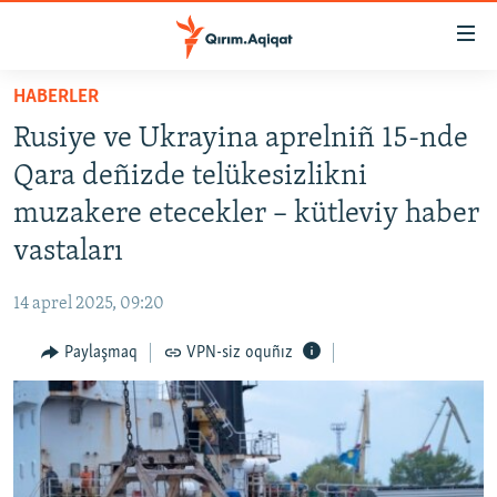
Link
açıqlığı
Esas
HABERLER
mündericege
HABERLER
Rusiye ve Ukrayina aprelniñ 15-nde
qaytmaq
SİYASET
Baş
Qara deñizde telükesizlikni
İQTİSADİYAT
navigatsiyağa
muzakere etecekler – kütleviy haber
qaytmaq
CEMİYET
vastaları
Qıdıruvğa
MEDENİYET
qaytmaq
14 aprel 2025, 09:20
İNSAN AQLARI
Paylaşmaq
VPN-siz oquñız
VİDEO
SÜRET
BLOGLAR
FİKİR