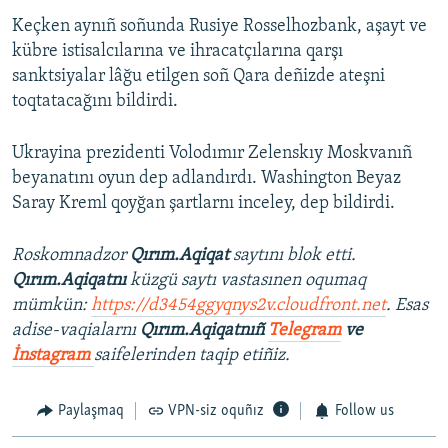
Keçken aynıñ soñunda Rusiye Rosselhozbank, aşayt ve
kübre istisalcılarına ve ihracatçılarına qarşı
sanktsiyalar lâğu etilgen soñ Qara deñizde ateşni
toqtatacağını bildirdi.
Ukrayina prezidenti Volodımır Zelenskıy Moskvanıñ
beyanatını oyun dep adlandırdı. Washington Beyaz
Saray Kreml qoyğan şartlarnı inceley, dep bildirdi.
Roskomnadzor
Qırım.Aqiqat
saytını blok etti.
Qırım.Aqiqatnı
küzgü saytı vastasınen oqumaq
mümkün:
https://d3454ggyqnys2v.cloudfront.net
. Esas
adise-vaqialarnı
Qırım.Aqiqatnıñ
Telegram
ve
İnstagram
saifelerinden taqip etiñiz.
Paylaşmaq
VPN-siz oquñız
Follow us