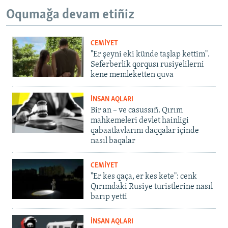
Oqumağa devam etiñiz
CEMİYET
"Er şeyni eki künde taşlap kettim".
Seferberlik qorqusı rusiyelilerni
kene memleketten quva
İNSAN AQLARI
Bir an – ve casussıñ. Qırım
mahkemeleri devlet hainligi
qabaatlavlarını daqqalar içinde
nasıl baqalar
CEMİYET
"Er kes qaça, er kes kete": cenk
Qırımdaki Rusiye turistlerine nasıl
barıp yetti
İNSAN AQLARI