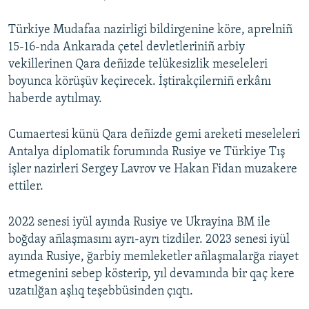
Türkiye Mudafaa nazirligi bildirgenine köre, aprelniñ
15-16-nda Ankarada çetel devletleriniñ arbiy
vekillerinen Qara deñizde telükesizlik meseleleri
boyunca körüşüv keçirecek. İştirakçilerniñ erkânı
haberde aytılmay.
Cumaertesi künü Qara deñizde gemi areketi meseleleri
Antalya diplomatik forumında Rusiye ve Türkiye Tış
işler nazirleri Sergey Lavrov ve Hakan Fidan muzakere
ettiler.
2022 senesi iyül ayında Rusiye ve Ukrayina BM ile
boğday añlaşmasını ayrı-ayrı tizdiler. 2023 senesi iyül
ayında Rusiye, ğarbiy memleketler añlaşmalarğa riayet
etmegenini sebep kösterip, yıl devamında bir qaç kere
uzatılğan aşlıq teşebbüsinden çıqtı.