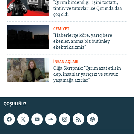
"Qırım birdemligi" işini toqtattı,
tintüv ve tutuvlar ise Qırımda daa
çoq oldı
CEMİYET
"Haberlerge köre, yarıq bere
ekenler, amma biz bütünley
ekektriksizmiz"
İNSAN AQLARI
Olğa Skrıpnık: "Qırım azat etilsin
dep, insanlar yarıqsız ve suvsuz
yaşamağa azırlar"
QOŞULIÑIZ!