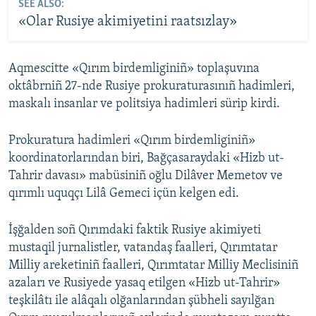
SEE ALSO:
«Olar Rusiye akimiyetini raatsızlay»
Aqmescitte «Qırım birdemliginiñ» toplaşuvına
oktâbrniñ 27-nde Rusiye prokuraturasınıñ hadimleri,
maskalı insanlar ve politsiya hadimleri sürip kirdi.
Prokuratura hadimleri «Qırım birdemliginiñ»
koordinatorlarından biri, Bağçasaraydaki «Hizb ut-
Tahrir davası» mabüsiniñ oğlu Dilâver Memetov ve
qırımlı uquqçı Lilâ Gemeci içün kelgen edi.
İşğalden soñ Qırımdaki faktik Rusiye akimiyeti
mustaqil jurnalistler, vatandaş faalleri, Qırımtatar
Milliy areketiniñ faalleri, Qırımtatar Milliy Meclisiniñ
azaları ve Rusiyede yasaq etilgen «Hizb ut-Tahrir»
teşkilâtı ile alâqalı olğanlarından şübheli sayılğan