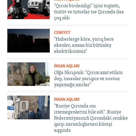
"Qırım birdemligi" işini toqtattı,
tintüv ve tutuvlar ise Qırımda daa
çoq oldı
CEMİYET
"Haberlerge köre, yarıq bere
ekenler, amma biz bütünley
ekektriksizmiz"
İNSAN AQLARI
Olğa Skrıpnık: "Qırım azat etilsin
dep, insanlar yarıqsız ve suvsuz
yaşamağa azırlar"
İNSAN AQLARI
"Rusiye Qırımda onı
istemegenlerini bile edi". Rusiye
Federatsiyasınıñ Qırımdaki cenkke
qarşı narazılıqlarnen küreşi
aqqında