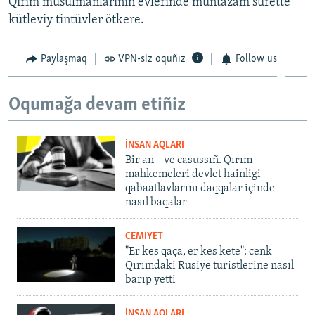
Qırım musulmanlarınıñ evlerinde muntazam surette
kütleviy tintüvler ötkere.
Paylaşmaq
VPN-siz oquñız
Follow us
Oqumağa devam etiñiz
İNSAN AQLARI
Bir an – ve casussıñ. Qırım
mahkemeleri devlet hainligi
qabaatlavlarını daqqalar içinde
nasıl baqalar
CEMİYET
"Er kes qaça, er kes kete": cenk
Qırımdaki Rusiye turistlerine nasıl
barıp yetti
İNSAN AQLARI