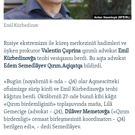
Русский
Українською
Emil Kürbedinov
QOŞULIÑIZ!
Rusiye ekstremizm ile küreş merkeziniñ hadimleri ve
üyken prokuror
Valentin Çuprina
qırımlı advokat
Emil
Kürbedinovğa
tenbi vesiqasını berdi. Bu aqta advokat
RFE/RS bütün saytları
Edem Semedlâyev Qırım.Aqiqatqa
bildirdi.
«Bugün (noyabrniñ 6-nda –
QA
) olar Aqmescitteki
ofisimizge sürip kirdi ve Emil Kürbedinovğa tenbi
kâğıtını berdi. Oktâbrniñ 27-nde bunıñ kibi kâğıt
«Qırım birdemliginiñ» toplaşuvında maña, Lilâ
Gemecige (advokat –
QA
),
Dilâver Memetovğa
(«Qırım
birdemligi» cemaat birleşmesiniñ koordinatorı –
QA
)
berilgen edi», – dedi Semedlâyev.