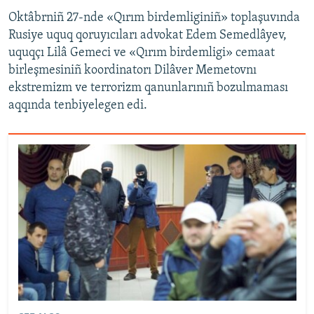
Oktâbrniñ 27-nde «Qırım birdemliginiñ» toplaşuvında
Rusiye uquq qoruyıcıları advokat Edem Semedlâyev,
uquqçı Lilâ Gemeci ve «Qırım birdemligi» cemaat
birleşmesiniñ koordinatorı Dilâver Memetovnı
ekstremizm ve terrorizm qanunlarınıñ bozulmaması
aqqında tenbiyelegen edi.