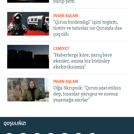
barıp yetti
İNSAN AQLARI
"Qırım birdemligi" işini toqtattı,
tintüv ve tutuvlar ise Qırımda daa
çoq oldı
CEMİYET
"Haberlerge köre, yarıq bere
ekenler, amma biz bütünley
ekektriksizmiz"
İNSAN AQLARI
Olğa Skrıpnık: "Qırım azat etilsin
dep, insanlar yarıqsız ve suvsuz
yaşamağa azırlar"
QOŞULIÑIZ!