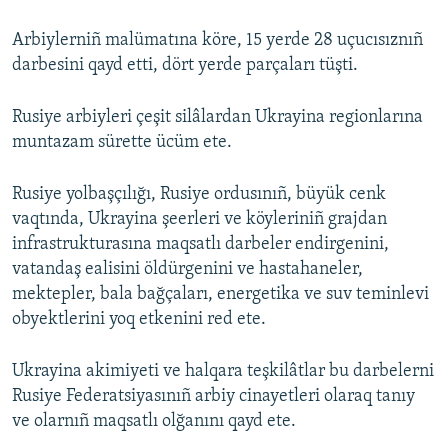
Arbiylerniñ malümatına köre, 15 yerde 28 uçucısıznıñ
darbesini qayd etti, dört yerde parçaları tüşti.
Rusiye arbiyleri çeşit silâlardan Ukrayina regionlarına
muntazam sürette ücüm ete.
Rusiye yolbaşçılığı, Rusiye ordusınıñ, büyük cenk
vaqtında, Ukrayina şeerleri ve köyleriniñ grajdan
infrastrukturasına maqsatlı darbeler endirgenini,
vatandaş ealisini öldürgenini ve hastahaneler,
mektepler, bala bağçaları, energetika ve suv teminlevi
obyektlerini yoq etkenini red ete.
Ukrayina akimiyeti ve halqara teşkilâtlar bu darbelerni
Rusiye Federatsiyasınıñ arbiy cinayetleri olaraq tanıy
ve olarnıñ maqsatlı olğanını qayd ete.