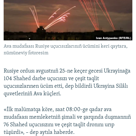
Русский
Українською
QOŞULIÑIZ!
Ava mudafaası Rusiye uçucısızlarınıñ ücümini keri qaytara,
nümüneviy fotoresim
RFE/RS bütün saytları
Rusiye ordusı avgustnıñ 25-ne keçer gecesi Ukrayinağa
104 Shahed darbe uçucısızı ve çeşit taqlit
uçucısızlarınen ücüm etti, dep bildirdi Ukrayina Silâlı
quvetleriniñ Ava küçleri.
«İlk malümatqa köre, saat 08:00-ge qadar ava
mudafaası memleketniñ şimali ve şarqında duşmannıñ
76 Shahed uçucısızını ve çeşit taqlit dronını urıp
tüşürdi», – dep aytıla haberde.