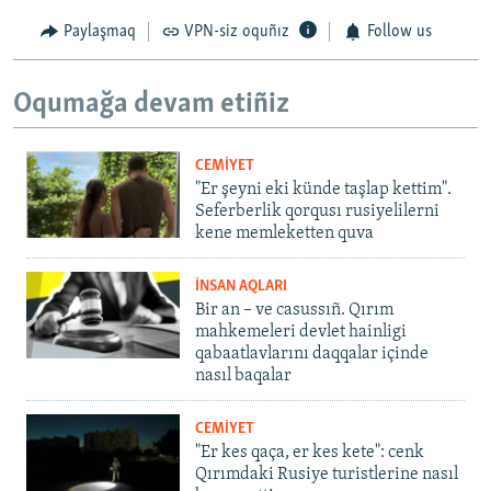
Paylaşmaq
VPN-siz oquñız
Follow us
Oqumağa devam etiñiz
CEMİYET
"Er şeyni eki künde taşlap kettim".
Seferberlik qorqusı rusiyelilerni
kene memleketten quva
İNSAN AQLARI
Bir an – ve casussıñ. Qırım
mahkemeleri devlet hainligi
qabaatlavlarını daqqalar içinde
nasıl baqalar
CEMİYET
"Er kes qaça, er kes kete": cenk
Qırımdaki Rusiye turistlerine nasıl