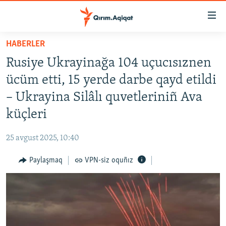
Link
açıqlığı
Esas
HABERLER
mündericege
HABERLER
Rusiye Ukrayinağa 104 uçucısıznen
qaytmaq
SİYASET
Baş
ücüm etti, 15 yerde darbe qayd etildi
İQTİSADİYAT
navigatsiyağa
– Ukrayina Silâlı quvetleriniñ Ava
qaytmaq
CEMİYET
küçleri
Qıdıruvğa
MEDENİYET
qaytmaq
25 avgust 2025, 10:40
İNSAN AQLARI
Paylaşmaq
VPN-siz oquñız
VİDEO
SÜRET
BLOGLAR
FİKİR