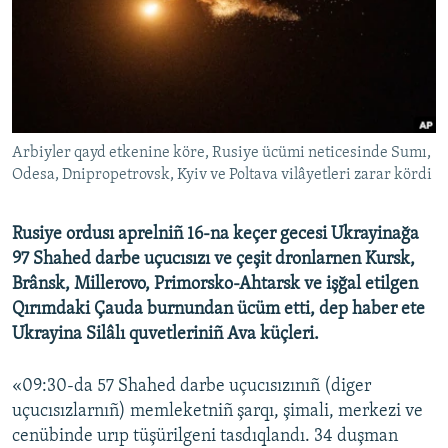
Русский
Українською
QOŞULIÑIZ!
Arbiyler qayd etkenine köre, Rusiye ücümi neticesinde Sumı,
Odesa, Dnipropetrovsk, Kyiv ve Poltava vilâyetleri zarar kördi
RFE/RS bütün saytları
Rusiye ordusı aprelniñ 16-na keçer gecesi Ukrayinağa
97 Shahed darbe uçucısızı ve çeşit dronlarnen Kursk,
Brânsk, Millerovo, Primorsko-Ahtarsk ve işğal etilgen
Qırımdaki Çauda burnundan ücüm etti, dep haber ete
Ukrayina Silâlı quvetleriniñ Ava küçleri.
«09:30-da 57 Shahed darbe uçucısızınıñ (diger
uçucısızlarnıñ) memleketniñ şarqı, şimali, merkezi ve
cenübinde urıp tüşürilgeni tasdıqlandı. 34 duşman