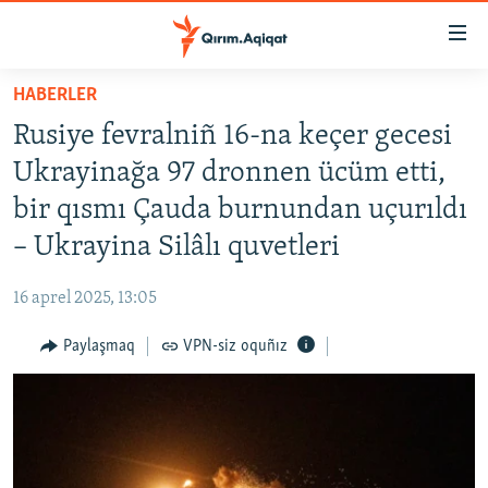
Link
açıqlığı
Esas
HABERLER
mündericege
HABERLER
Rusiye fevralniñ 16-na keçer gecesi
qaytmaq
SİYASET
Baş
Ukrayinağa 97 dronnen ücüm etti,
İQTİSADİYAT
navigatsiyağa
bir qısmı Çauda burnundan uçurıldı
qaytmaq
CEMİYET
– Ukrayina Silâlı quvetleri
Qıdıruvğa
MEDENİYET
qaytmaq
16 aprel 2025, 13:05
İNSAN AQLARI
Paylaşmaq
VPN-siz oquñız
VİDEO
SÜRET
BLOGLAR
FİKİR