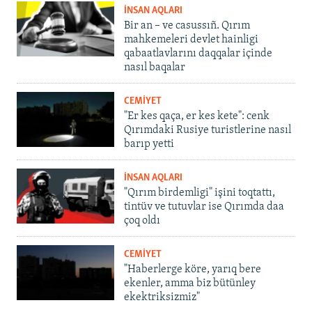
İNSAN AQLARI
Bir an – ve casussıñ. Qırım
mahkemeleri devlet hainligi
qabaatlavlarını daqqalar içinde
nasıl baqalar
CEMİYET
"Er kes qaça, er kes kete": cenk
Qırımdaki Rusiye turistlerine nasıl
barıp yetti
İNSAN AQLARI
"Qırım birdemligi" işini toqtattı,
tintüv ve tutuvlar ise Qırımda daa
çoq oldı
CEMİYET
"Haberlerge köre, yarıq bere
ekenler, amma biz bütünley
ekektriksizmiz"