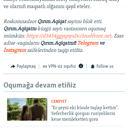
ve olarnıñ maqsatlı olğanını qayd eteler.
Roskomnadzor
Qırım.Aqiqat
saytını blok etti.
Qırım.Aqiqatnı
küzgü saytı vastasınen oqumaq
mümkün:
https://d3454ggyqnys2v.cloudfront.net
. Esas
adise-vaqialarnı
Qırım.Aqiqatnıñ
Telegram
ve
İnstagram
saifelerinden taqip etiñiz.
Paylaşmaq
VPN-siz oquñız
Follow us
Oqumağa devam etiñiz
CEMİYET
"Er şeyni eki künde taşlap kettim".
Seferberlik qorqusı rusiyelilerni
kene memleketten quva