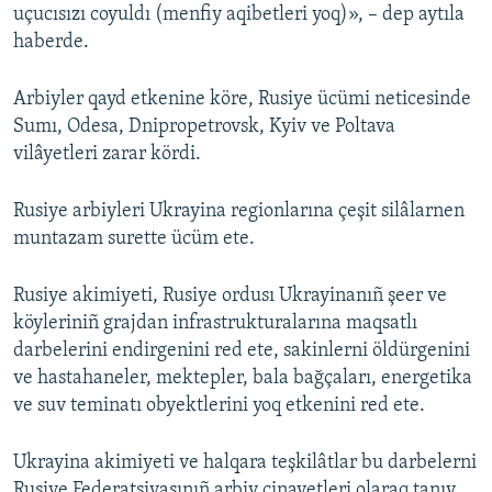
uçucısızı coyuldı (menfiy aqibetleri yoq)», – dep aytıla
haberde.
Arbiyler qayd etkenine köre, Rusiye ücümi neticesinde
Sumı, Odesa, Dnipropetrovsk, Kyiv ve Poltava
vilâyetleri zarar kördi.
Rusiye arbiyleri Ukrayina regionlarına çeşit silâlarnen
muntazam surette ücüm ete.
Rusiye akimiyeti, Rusiye ordusı Ukrayinanıñ şeer ve
köyleriniñ grajdan infrastrukturalarına maqsatlı
darbelerini endirgenini red ete, sakinlerni öldürgenini
ve hastahaneler, mektepler, bala bağçaları, energetika
ve suv teminatı obyektlerini yoq etkenini red ete.
Ukrayina akimiyeti ve halqara teşkilâtlar bu darbelerni
Rusiye Federatsiyasınıñ arbiy cinayetleri olaraq tanıy