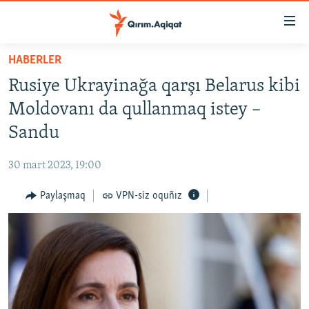
Link
açıqlığı
Esas
HABERLER
mündericege
HABERLER
Rusiye Ukrayinağa qarşı Belarus kibi
qaytmaq
SİYASET
Baş
Moldovanı da qullanmaq istey –
İQTİSADİYAT
navigatsiyağa
Sandu
qaytmaq
CEMİYET
Qıdıruvğa
30 mart 2023, 19:00
MEDENİYET
qaytmaq
Paylaşmaq
VPN-siz oquñız
İNSAN AQLARI
VİDEO
SÜRET
BLOGLAR
FİKİR