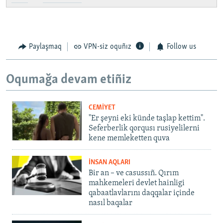
Paylaşmaq
VPN-siz oquñız
Follow us
Oqumağa devam etiñiz
CEMİYET
"Er şeyni eki künde taşlap kettim".
Seferberlik qorqusı rusiyelilerni
kene memleketten quva
İNSAN AQLARI
Bir an – ve casussıñ. Qırım
mahkemeleri devlet hainligi
qabaatlavlarını daqqalar içinde
nasıl baqalar