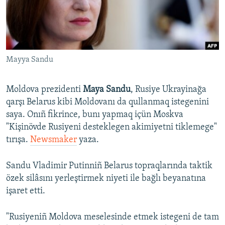
Русский
Українською
Mayya Sandu
QOŞULIÑIZ!
Moldova prezidenti
Maya Sandu
, Rusiye Ukrayinağa
qarşı Belarus kibi Moldovanı da qullanmaq istegenini
RFE/RS bütün saytları
saya. Onıñ fikrince, bunı yapmaq içün Moskva
"Kişinövde Rusiyeni desteklegen akimiyetni tiklemege"
tırışa.
Newsmaker
yaza.
Sandu Vladimir Putinniñ Belarus topraqlarında taktik
özek silâsını yerleştirmek niyeti ile bağlı beyanatına
işaret etti.
"Rusiyeniñ Moldova meselesinde etmek istegeni de tam