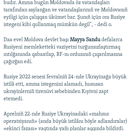
budır. Amma bugün Moldovada öz vatandaşları
tarafından saylanğan ve vatandaşlarınıñ ve Moldovanıñ
eyiligi içün çalışqan ükümet bar. Şunıñ içün onı Rusiye
istegeni kibi qullanmaq mümkün degil", - dedi o.
Daa evel Moldova devlet başı
Mayya Sandu
defalarca
Rusiyeni memleketteki vaziyetni turğunsızlaştırmaq
ıntılğanında qabaatlap, RF-nı ordusınıñ çıqarılmasına
çağırğan edi.
Rusiye 2022 senesi fevralniñ 24-nde Ukrayinağa büyük
istilâ etti, amma istegenini alamadı, hususan
ukrayinlerniñ tirenüvi sebebinden Kıyivni zapt
etemedi.
Aprelniñ 22-nde Rusiye Ukrayinadaki «mahsus
operatsiyanıñ» (anda büyük istilânı böyle adlandıralar)
«ekinci fazası» vaqtında yañı planlar aqqında bildirdi.