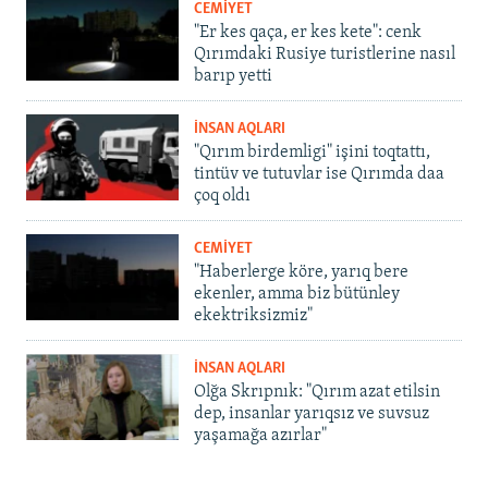
CEMİYET
"Er kes qaça, er kes kete": cenk
Qırımdaki Rusiye turistlerine nasıl
barıp yetti
İNSAN AQLARI
"Qırım birdemligi" işini toqtattı,
tintüv ve tutuvlar ise Qırımda daa
çoq oldı
CEMİYET
"Haberlerge köre, yarıq bere
ekenler, amma biz bütünley
ekektriksizmiz"
İNSAN AQLARI
Olğa Skrıpnık: "Qırım azat etilsin
dep, insanlar yarıqsız ve suvsuz
yaşamağa azırlar"