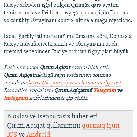
Rusiye arbiyleri işğal etilgen Qırımğa qara ayatını
temin etmek ve Pridnestrovyege çıqmaq içün Donbas
ve cenübiy Ukrayinanı kontrol altına almağa niyetlene.
Faqat, ğarbiy istihbaratnıñ malümatına köre, Donbasta
Rusiye muvafaqiyetli sıñırlı ve Ukrayinanıñ küçlü
tirenüvi sebebinden Rusiye ordusınıñ ğayıpları büyük.
Roskomnadzor
Qırım.Aqiqat
saytını blok etti.
Qırım.Aqiqatnı
küzgü saytı vastasınen oqumaq
mümkün:
https://krymrcriywdcchs.azureedge.net
.
Esas adise-vaqialarnı
Qırım.Aqiqatnıñ
Telegram
ve
İnstagram
saifelerinden taqip etiñiz.
Bloklav ve tsenzurasız haberler!
Qırım.Aqiqat qullanımını
qurmaq içün
iOS
ve
Android
.