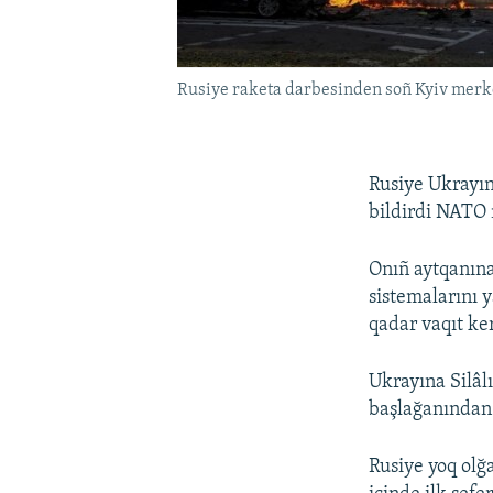
Rusiye raketa darbesinden soñ Kyiv merke
Rusiye Ukrayın
bildirdi NATO 
Onıñ aytqanına
sistemalarını 
qadar vaqıt ker
Ukrayına Silâl
başlağanından 
Rusiye yoq olğ