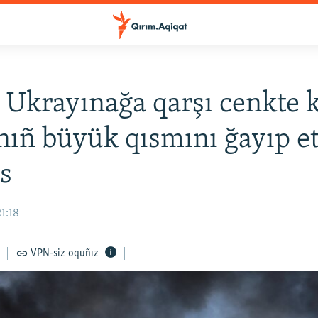
 Ukrayınağa qarşı cenkte 
rnıñ büyük qısmını ğayıp et
s
21:18
VPN-siz oquñız