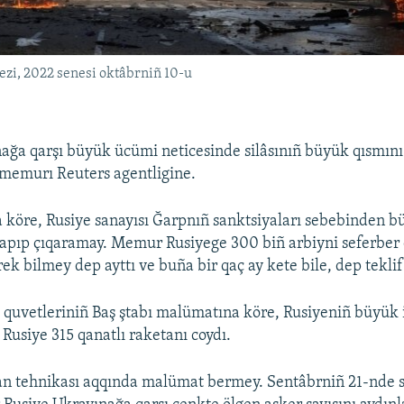
zi, 2022 senesi oktâbrniñ 10-u
ağa qarşı büyük ücümi neticesinde silâsınıñ büyük qısmını 
memurı Reuters agentligine.
 köre, Rusiye sanayısı Ğarpnıñ sanktsiyaları sebebinden büt
yapıp çıqaramay. Memur Rusiyege 300 biñ arbiyni seferber
ek bilmey dep ayttı ve buña bir qaç ay kete bile, dep teklif 
ı quvetleriniñ Baş ştabı malümatına köre, Rusiyeniñ büyük i
Rusiye 315 qanatlı raketanı coydı.
an tehnikası aqqında malümat bermey. Sentâbrniñ 21-nde so