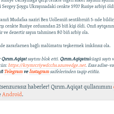
r Rusiye Ukrayınağa qarşı cenkte ölgen asker sayısını aydınl
 Sergey Şoygu Ukrayınadaki cenkte 5937 Rusiye arbiyi öldi,
anıñ Mudafaa naziri Ben Uollesniñ sentâbrniñ 5-nde bildi
şı cenkte Rusiye ordusından 25 biñ kişi öldi. Onıñ aytqanın
r ve dezertir sayısı tahminen 80 biñ arbiy ola.
de zararlarnen bağlı malümatnı teşkermek imkânsız ola.
r
Qırım.Aqiqat
saytını blok etti.
Qırım.Aqiqatnı
küzgü saytı 
kün:
https://krymrcriywdcchs.azureedge.net
. Esas adise-va
ıñ
Telegram
ve
İnstagram
saifelerinden taqip etiñiz.
 tsenzurasız haberler! Qırım.Aqiqat qullanımını
e
Android
.