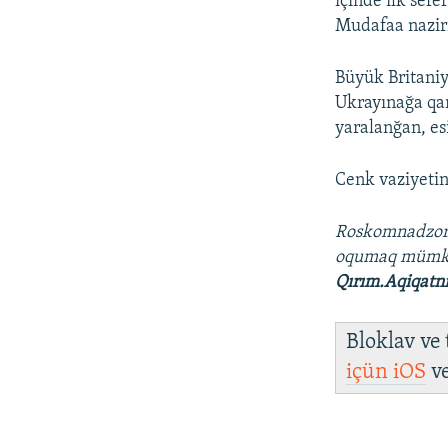
içinde ilk sefe
Mudafaa naziri
Büyük Britaniy
Ukrayınağa qar
yaralanğan, esi
Cenk vaziyetin
Roskomnadzo
oqumaq müm
Qırım.Aqiqatn
Bloklav ve
içün
iOS
v