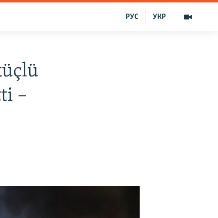
РУС
УКР
küçlü
ti –