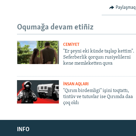
Paylaşmaq
Oqumağa devam etiñiz
CEMİYET
"Er şeyni eki künde taşlap kettim".
Seferberlik qorqusı rusiyelilerni
kene memleketten quva
İNSAN AQLARI
"Qırım birdemligi" işini toqtattı,
tintüv ve tutuvlar ise Qırımda daa
çoq oldı
Русский
INFO
Українською