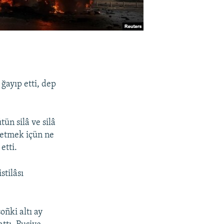
ğayıp etti, dep
ün silâ ve silâ
 etmek içün ne
etti.
stilâsı
ñki altı ay