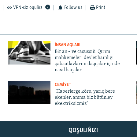
VPN-siz oquñız
Follow us
Print
İNSAN AQLARI
Bir an – ve casussıñ. Qırım
mahkemeleri devlet hainligi
qabaatlavlarını daqqalar içinde
nasıl baqalar
CEMİYET
"Haberlerge köre, yarıq bere
ekenler, amma biz bütünley
ekektriksizmiz"
QOŞULIÑIZ!