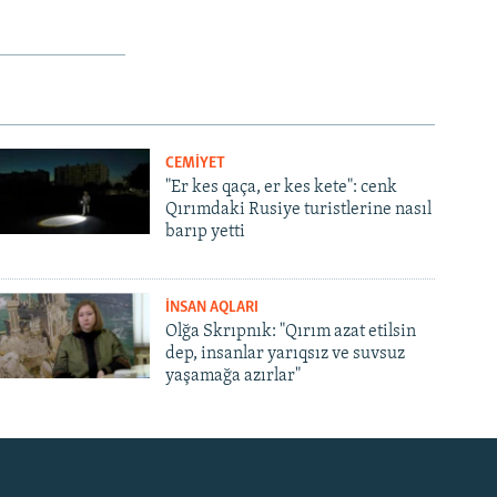
CEMİYET
"Er kes qaça, er kes kete": cenk
Qırımdaki Rusiye turistlerine nasıl
barıp yetti
İNSAN AQLARI
Olğa Skrıpnık: "Qırım azat etilsin
dep, insanlar yarıqsız ve suvsuz
yaşamağa azırlar"