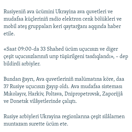
Rusiyeniñ ava ücümini Ukrayina ava quvetleri ve
mudafaa küçleriniñ radio elektron cenk bölükleri ve
mobil ateş gruppaları keri qaytarğanı aqqında haber
etile.
«Saat 09:00-da 33 Shahed ücüm uçucısızı ve diger
çeşit uçucısızlarınıñ urıp tüşürilgeni tasdıqlandı», – dep
bildirdi arbiyler.
Bundan ğayrı, Ava quvetleriniñ malümatına köre, daa
37 Rusiye uçucısızı ğayıp oldı. Ava mudafaa sisteması
Mıkolayıv, Harkiv, Poltava, Dnipropetrovsk, Zaporijjâ
ve Donetsk vilâyetlerinde çalıştı.
Rusiye arbiyleri Ukrayina regionlarına çeşit silâlarnen
muntazam surette ücüm ete.