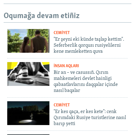
Oqumağa devam etiñiz
CEMİYET
"Er şeyni eki künde taşlap kettim".
Seferberlik qorqusı rusiyelilerni
kene memleketten quva
İNSAN AQLARI
Bir an – ve casussıñ. Qırım
mahkemeleri devlet hainligi
qabaatlavlarını daqqalar içinde
nasıl baqalar
CEMİYET
"Er kes qaça, er kes kete": cenk
Qırımdaki Rusiye turistlerine nasıl
barıp yetti