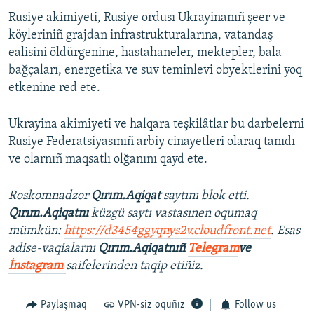
Rusiye akimiyeti, Rusiye ordusı Ukrayinanıñ şeer ve
köyleriniñ grajdan infrastrukturalarına, vatandaş
ealisini öldürgenine, hastahaneler, mektepler, bala
bağçaları, energetika ve suv teminlevi obyektlerini yoq
etkenine red ete.
Ukrayina akimiyeti ve halqara teşkilâtlar bu darbelerni
Rusiye Federatsiyasınıñ arbiy cinayetleri olaraq tanıdı
ve olarnıñ maqsatlı olğanını qayd ete.
Roskomnadzor
Qırım.Aqiqat
saytını blok etti.
Qırım.Aqiqatnı
küzgü saytı vastasınen oqumaq
mümkün:
https://d3454ggyqnys2v.cloudfront.net
. Esas
adise-vaqialarnı
Qırım.Aqiqatnıñ
Telegram
ve
İnstagram
saifelerinden taqip etiñiz.
Paylaşmaq
VPN-siz oquñız
Follow us