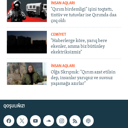
İNSAN AQLARI
"Qırım birdemligi" işini toqtattı,
tintüv ve tutuvlar ise Qırımda daa
çoq oldı
CEMİYET
"Haberlerge köre, yarıq bere
ekenler, amma biz bütünley
ekektriksizmiz"
İNSAN AQLARI
Olğa Skrıpnık: "Qırım azat etilsin
dep, insanlar yarıqsız ve suvsuz
yaşamağa azırlar"
QOŞULIÑIZ!