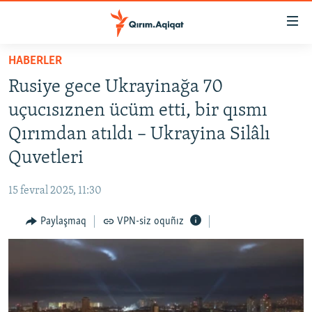
Link
açıqlığı
Esas
HABERLER
mündericege
HABERLER
Rusiye gece Ukrayinağa 70
qaytmaq
SİYASET
Baş
uçucısıznen ücüm etti, bir qısmı
İQTİSADİYAT
navigatsiyağa
Qırımdan atıldı – Ukrayina Silâlı
qaytmaq
CEMİYET
Quvetleri
Qıdıruvğa
MEDENİYET
qaytmaq
15 fevral 2025, 11:30
İNSAN AQLARI
Paylaşmaq
VPN-siz oquñız
VİDEO
SÜRET
BLOGLAR
FİKİR