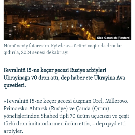
Русский
Українською
QOŞULIÑIZ!
Nümüneviy fotoresim. Kyivde ava ücümi vaqtında dronlar
qıdırıla, 2024 senesi dekabr ayı
RFE/RS bütün saytları
Fevralniñ 15-ne keçer gecesi Rusiye arbiyleri
Ukrayinağa 70 dron attı, dep haber ete Ukrayina Ava
quvetleri.
«Fevralniñ 15-ne keçer gecesi duşman Orel, Millerovo,
Primorsko-Ahtarsk (Rusiye) ve Çauda (Qırım)
yönelişlerinden Shahed tipli 70 ücüm uçucısızı ve çeşit
türlü dron imitatorlarınen ücüm etti», – dep qayd etti
arbiyler.