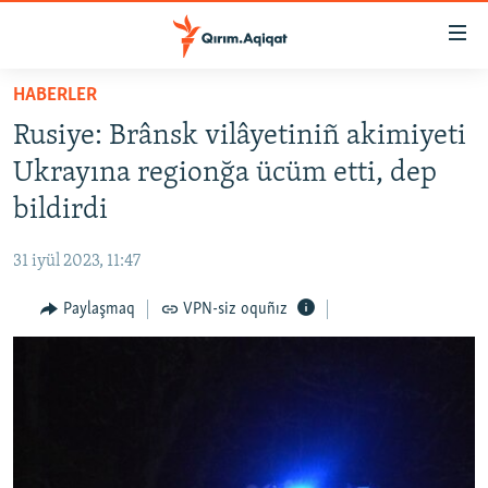
Link
açıqlığı
Esas
HABERLER
mündericege
HABERLER
Rusiye: Brânsk vilâyetiniñ akimiyeti
qaytmaq
SİYASET
Baş
Ukrayına regionğa ücüm etti, dep
İQTİSADİYAT
navigatsiyağa
bildirdi
qaytmaq
CEMİYET
Qıdıruvğa
31 iyül 2023, 11:47
MEDENİYET
qaytmaq
Paylaşmaq
VPN-siz oquñız
İNSAN AQLARI
VİDEO
SÜRET
BLOGLAR
FİKİR