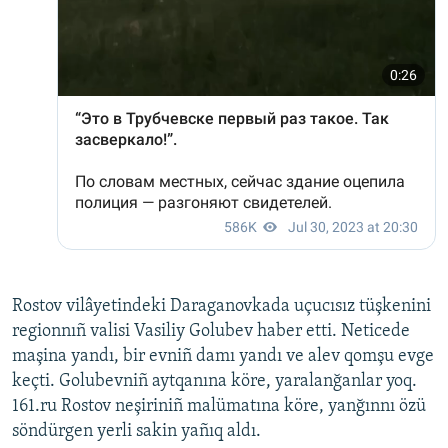
Rostov vilâyetindeki Daraganovkada uçucısız tüşkenini
regionnıñ valisi Vasiliy Golubev haber etti. Neticede
maşina yandı, bir evniñ damı yandı ve alev qomşu evge
keçti. Golubevniñ aytqanına köre, yaralanğanlar yoq.
161.ru Rostov neşiriniñ malümatına köre, yanğınnı özü
söndürgen yerli sakin yañıq aldı.