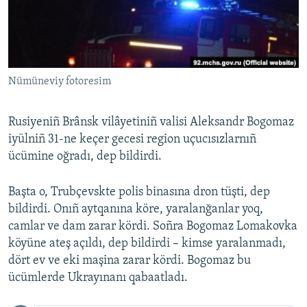
Русский
Українською
Nümüneviy fotoresim
QOŞULIÑIZ!
Rusiyeniñ Brânsk vilâyetiniñ valisi Aleksandr Bogomaz
iyülniñ 31-ne keçer gecesi region uçucısızlarnıñ
RFE/RS bütün saytları
ücümine oğradı, dep bildirdi.
Başta o, Trubçevskte polis binasına dron tüşti, dep
bildirdi. Onıñ aytqanına köre, yaralanğanlar yoq,
camlar ve dam zarar kördi. Soñra Bogomaz Lomakovka
köyüne ateş açıldı, dep bildirdi – kimse yaralanmadı,
dört ev ve eki maşina zarar kördi. Bogomaz bu
ücümlerde Ukrayınanı qabaatladı.