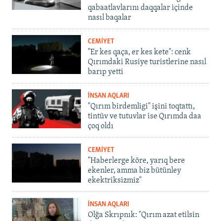
qabaatlavlarını daqqalar içinde
nasıl baqalar
CEMİYET
"Er kes qaça, er kes kete": cenk
Qırımdaki Rusiye turistlerine nasıl
barıp yetti
İNSAN AQLARI
"Qırım birdemligi" işini toqtattı,
tintüv ve tutuvlar ise Qırımda daa
çoq oldı
CEMİYET
"Haberlerge köre, yarıq bere
ekenler, amma biz bütünley
ekektriksizmiz"
İNSAN AQLARI
Olğa Skrıpnık: "Qırım azat etilsin