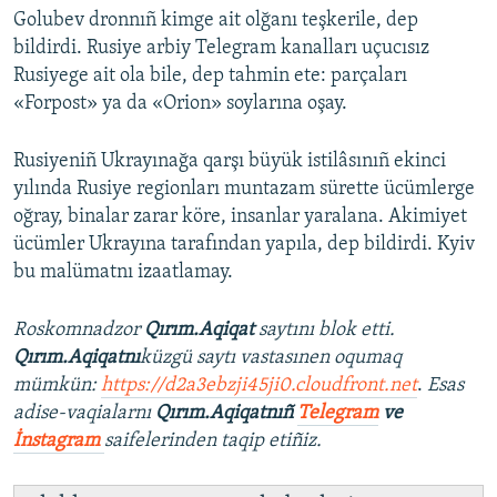
Golubev dronnıñ kimge ait olğanı teşkerile, dep
bildirdi. Rusiye arbiy Telegram kanalları uçucısız
Rusiyege ait ola bile, dep tahmin ete: parçaları
«Forpost» ya da «Orion» soylarına oşay.
Rusiyeniñ Ukrayınağa qarşı büyük istilâsınıñ ekinci
yılında Rusiye regionları muntazam sürette ücümlerge
oğray, binalar zarar köre, insanlar yaralana. Akimiyet
ücümler Ukrayına tarafından yapıla, dep bildirdi. Kyiv
bu malümatnı izaatlamay.
Roskomnadzor
Qırım.Aqiqat
saytını blok etti.
Qırım.Aqiqatnı
küzgü saytı vastasınen oqumaq
mümkün:
https://d2a3ebzji45ji0.cloudfront.net
.
Esas
adise-vaqialarnı
Qırım.Aqiqatnıñ
Telegram
ve
İnstagram
saifelerinden taqip etiñiz.