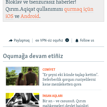
Bloklav ve tsenzurasız haberler!
Qırım.Aqiqat qullanımını
qurmaq içün
iOS
ve
Android
.
Paylaşmaq
VPN-siz oquñız
Follow us
Oqumağa devam etiñiz
CEMİYET
"Er şeyni eki künde taşlap kettim".
Seferberlik qorqusı rusiyelilerni
kene memleketten quva
İNSAN AQLARI
Bir an – ve casussıñ. Qırım
mahkemeleri devlet hainligi