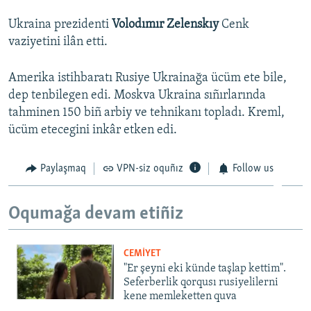
Ukraina prezidenti
Volodımır Zelenskıy
Cenk
vaziyetini ilân etti.
Amerika istihbaratı Rusiye Ukrainağa ücüm ete bile,
dep tenbilegen edi. Moskva Ukraina sıñırlarında
tahminen 150 biñ arbiy ve tehnikanı topladı. Kreml,
ücüm etecegini inkâr etken edi.
Paylaşmaq
VPN-siz oquñız
Follow us
Oqumağa devam etiñiz
CEMİYET
"Er şeyni eki künde taşlap kettim".
Seferberlik qorqusı rusiyelilerni
kene memleketten quva