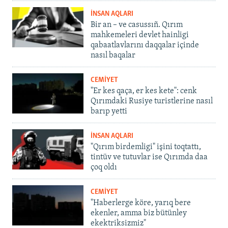
İNSAN AQLARI
Bir an – ve casussıñ. Qırım
mahkemeleri devlet hainligi
qabaatlavlarını daqqalar içinde
nasıl baqalar
CEMİYET
"Er kes qaça, er kes kete": cenk
Qırımdaki Rusiye turistlerine nasıl
barıp yetti
İNSAN AQLARI
"Qırım birdemligi" işini toqtattı,
tintüv ve tutuvlar ise Qırımda daa
çoq oldı
CEMİYET
"Haberlerge köre, yarıq bere
ekenler, amma biz bütünley
ekektriksizmiz"