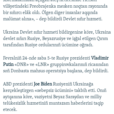
sistemalarından açılğan ateş neticesinde Herson
vilâyetindeki Preobrajenka mesken noqtası rayonında
Русский
bir sıñırcı elâk oldı. Ölgen diger insanlar aqqında
Українською
malümat alına», – dep bildirdi Devlet sıñır hızmeti.
QOŞULIÑIZ!
Ukraina Devlet sıñır hızmeti bildirgenine köre, Ukraina
devlet sıñırı Rusiye, Beyazrusiye ve işğal etilgen Qırım
tarafından Rusiye ordularınıñ ücümine oğradı.
RFE/RS bütün saytları
Fevralniñ 24-nde saba 5-te Rusiye prezidenti
Vladimir
Putin
«DNR» ve «LNR» gruppirovkalarınıñ ricasından
soñ Donbasta mahsus operatsiya başlana, dep bildirdi.
ABD prezidenti
Joe Biden
Rusiyeniñ Ukrainağa
kerçekleştirgen «sebepsiz ücümini» takbih etti. Onıñ
aytqanına köre, vaziyetni Beyaz Saraydan ve milliy
telükesizlik hızmetiniñ muntazam haberlerini taqip
etecek.