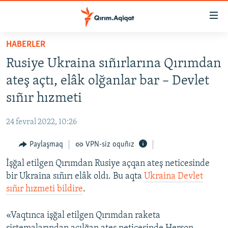
Link
açıqlığı
Esas
HABERLER
mündericege
HABERLER
Rusiye Ukraina sıñırlarına Qırımdan
qaytmaq
SİYASET
Baş
ateş açtı, elâk olğanlar bar – Devlet
İQTİSADİYAT
navigatsiyağa
sıñır hızmeti
qaytmaq
CEMİYET
Qıdıruvğa
24 fevral 2022, 10:26
MEDENİYET
qaytmaq
Paylaşmaq
VPN-siz oquñız
İNSAN AQLARI
İşğal etilgen Qırımdan Rusiye açqan ateş neticesinde
VİDEO
bir Ukraina sıñırı elâk oldı. Bu aqta
Ukraina Devlet
SÜRET
sıñır hızmeti bildire
.
BLOGLAR
«Vaqtınca işğal etilgen Qırımdan raketa
FİKİR