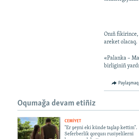
Onıñ fikirince
areket olacaq.
«Palanka – May
birliginiñ yard
Paylaşmaq
Oqumağa devam etiñiz
CEMİYET
"Er şeyni eki künde taşlap kettim".
Seferberlik qorqusı rusiyelilerni