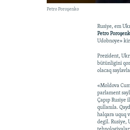
Petro Poroşenko
Rusiye, em Ukr
Petro Poroşen
Udobnoye» kiri
Prezident, Ukr
bütünligini qo
olacaq saylavla
«Moldova Cumhu
parlament sayla
Çapıp Rusiye i
qullanıla. Qay
halqara uquq v
degil. Rusiye,
tehnologiyalar