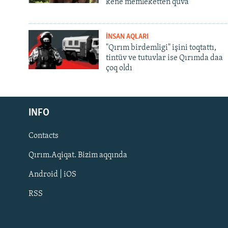
kene memleketten quva
İNSAN AQLARI
"Qırım birdemligi" işini toqtattı,
tintüv ve tutuvlar ise Qırımda daa
çoq oldı
Русский
INFO
Українською
Contacts
QOŞULIÑIZ!
Qırım.Aqiqat. Bizim aqqında
Android | iOS
RSS
RFE/RS bütün saytları