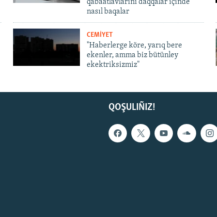
qabaatlavlarını daqqalar içinde
nasıl baqalar
CEMİYET
"Haberlerge köre, yarıq bere
ekenler, amma biz bütünley
ekektriksizmiz"
QOŞULIÑIZ!