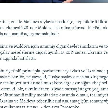
aina, em de Moldova saylavlarına kirişe, dep bildirdi Ukra
ko
dekabrniñ 28-nde Moldova-Ukraina sıñırındaki «Palank
ş noqtasınıñ açılış merasiminde.
aina ve Moldova içün umumiy olğan devlet sıñırlarını ve t
rçalav meselelerine diqqat ayırdı. O, 2019 senesi Ukraina 
r aqqında hatırlattı.
riyetiniñ printsipial parlament saylavları ve Ukrainada 
vları bar. Ve, ne yazıq ki, Rusiye saylav esnasına kirişmege
le teslimiyet şartlarında muzakerelerge azır olğan «beşinc
d etem ki, biz, ukrainlerden, ziyade barışıq istegen yoq, am
e Ukrainanıñ milliy menfaatları esasında olmalı, teslimiyet
 Ukraina ve Moldova reberliklerini aşalamaq içün zemanevi
nı qullanmağa tırışa», – dep ayta Poroşenko.