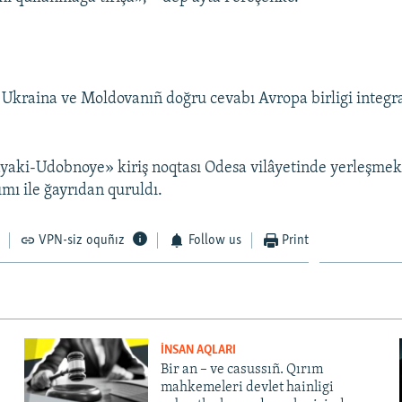
, Ukraina ve Moldovanıñ doğru cevabı Avropa birligi integr
aki-Udobnoye» kiriş noqtası Odesa vilâyetinde yerleşmek
ımı ile ğayrıdan quruldı.
VPN-siz oquñız
Follow us
Print
İNSAN AQLARI
Bir an – ve casussıñ. Qırım
mahkemeleri devlet hainligi