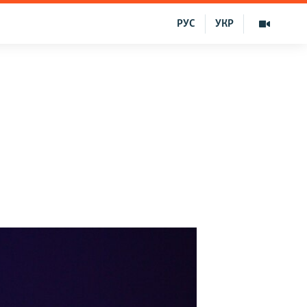
РУС
УКР