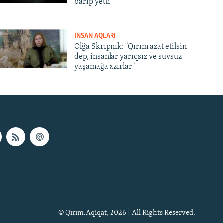
barıp yetti
İNSAN AQLARI
Olğa Skrıpnık: "Qırım azat etilsin
dep, insanlar yarıqsız ve suvsuz
yaşamağa azırlar"
© Qırım.Aqiqat, 2026 | All Rights Reserved.